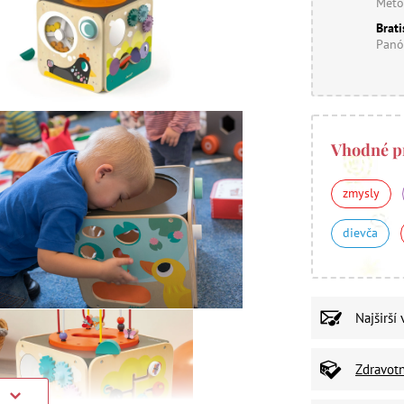
Meto
Brati
Panó
Vhodné p
zmysly
dievča
Najširší
Zdravot
)