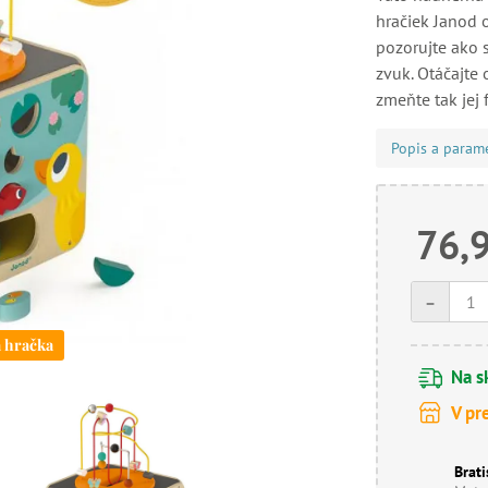
hračiek Janod 
pozorujte ako s
zvuk. Otáčajte
zmeňte tak jej 
Popis a param
76,
-
á hračka
Na s
V pr
Brati