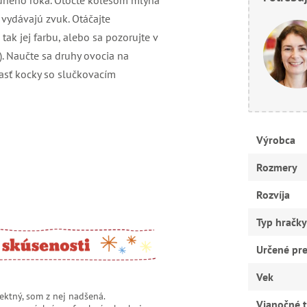
jedného roka. Otočte kolesom mlyna
 vydávajú zvuk. Otáčajte
ak jej farbu, alebo sa pozorujte v
s). Naučte sa druhy ovocia na
časť kocky so slučkovacím
Výrobca
Rozmery
Rozvíja
Typ hračky
Určené pr
Vek
ektný, som z nej nadšená.
Vianočné t