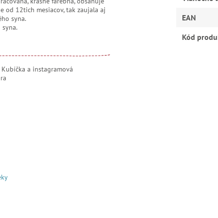
spracovaná, krásne farebná, obsahuje
 je od 12tich mesiacov, tak zaujala aj
EAN
ho syna.
o syna.
Kód produ
bíčka a instagramová
ra
eky