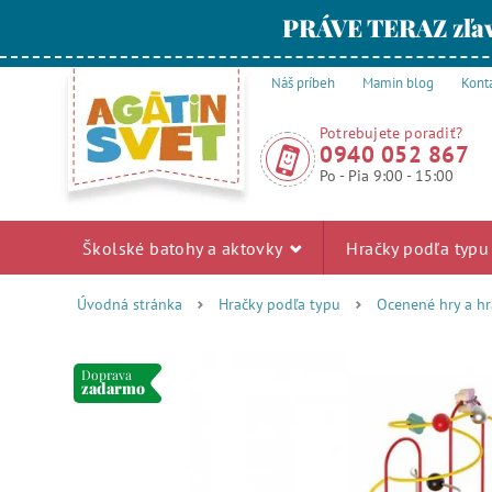
PRÁVE TERAZ zľav
Náš príbeh
Mamin blog
Kont
Potrebujete poradiť?
0940 052 867
Po - Pia 9:00 - 15:00
Školské batohy a aktovky
Hračky podľa typ
Úvodná stránka
Hračky podľa typu
Ocenené hry a hr
Doprava
zadarmo