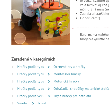
Je veľká, kvalitne 
veľa aktivít. Aj keď
môjho 8mi mesačné
Zaujala aj staršieh
Odporúčam :)
Bára, mama malého Ku
blogerka @little.ba
Zaradené v kategóriách
Hračky podľa typu
Ocenené hry a hračky
Hračky podľa typu
Montessori hračky
Hračky podľa typu
Motorické hračky
Hračky podľa typu
Odrážadlá, chodúľky, motorické stolč
Hračky podľa veku
Hry a hračky pre batoľatá
Výrobci
Janod