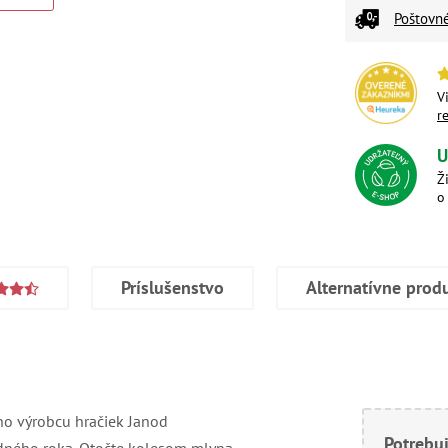
Poštovn
V
r
U
Ž
o
Príslušenstvo
Alternatívne prod
ho výrobcu hračiek Janod
Potrebuj