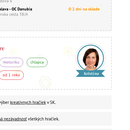
dova 6
slava - OC Danubia
O 2 dni na sklade
nska cesta 38/A
re
motoriku
chlapca
Kristýna
od 1 roku
 výber
kreatívnych hračiek
v SK.
ná nezávadnosť
všetkých hračiek.