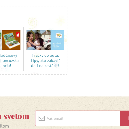
 Nadčasový
Hračky do auta:
 francúzska
Tipy, ako zabaviť
gancia!
deti na cestách?
m svetom
ailom