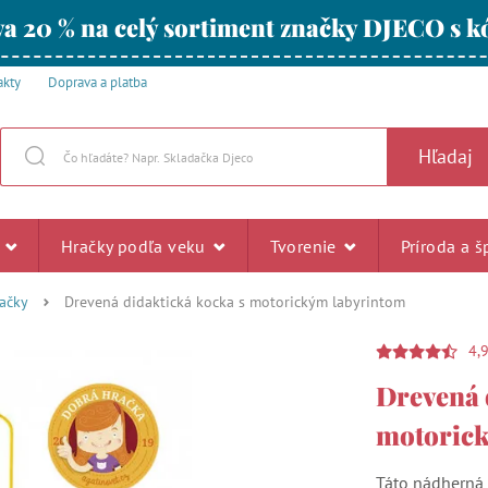
a 20 % na celý sortiment značky DJECO s
akty
Doprava a platba
Hľadaj
u
Hračky podľa veku
Tvorenie
Príroda a š
ačky
Drevená didaktická kocka s motorickým labyrintom
4,
Drevená 
motoric
Táto nádherná