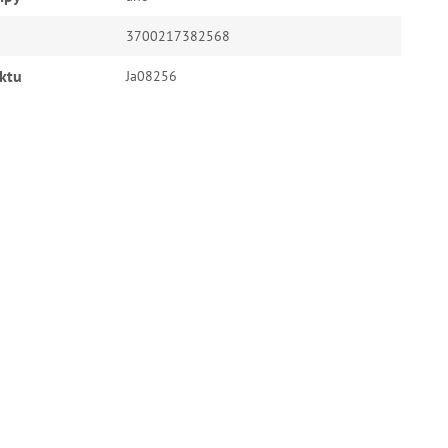
3700217382568
ktu
Ja08256