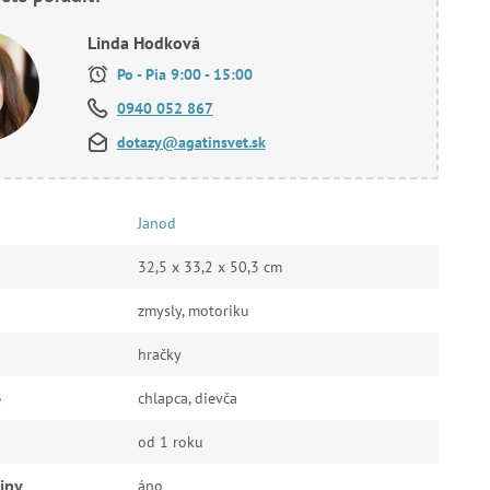
Linda Hodková
Po - Pia 9:00 - 15:00
0940 052 867
dotazy@agatinsvet.sk
Janod
32,5 x 33,2 x 50,3 cm
zmysly, motoriku
hračky
e
chlapca, dievča
od 1 roku
ipy
áno