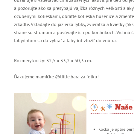
obsahuje 8 vzdelávacích a zábavných aktivít pre deti od 
a pozorujte ako sa presýpajú vajíčka rôznych veľkostí a aký
ozubenými kolieskami, obráťte kolieska húsenice a zmeňte t
zrkadle. Vkladajte do jazierka rybky, zvieratká a kvietky (5k
strane so stromom a posúvajte ich po konárikoch. Vrchná 
labyrintom sa dá vybrať a labyrint vložiť do vnútra.
Rozmery kocky: 32,5 x 33,2 x 50,3 cm.
Ďakujeme mamičke @little.bara za fotku!
Kocka je úplne perf