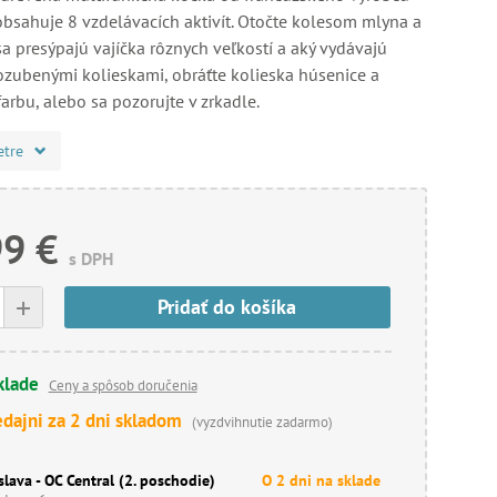
obsahuje 8 vzdelávacích aktivít. Otočte kolesom mlyna a
a presýpajú vajíčka rôznych veľkostí a aký vydávajú
 ozubenými kolieskami, obráťte kolieska húsenice a
farbu, alebo sa pozorujte v zrkadle.
etre
99 €
s DPH
+
Pridať do košíka
klade
Ceny a spôsob doručenia
edajni za 2 dni skladom
(vyzdvihnutie zadarmo)
slava - OC Central (2. poschodie)
O 2 dni na sklade