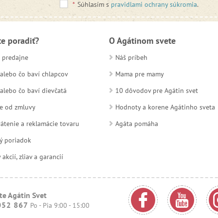
*
Súhlasím s
pravidlami ochrany súkromia
.
te poradiť?
O Agátinom svete
 predajne
Náš príbeh
alebo čo baví chlapcov
Mama pre mamy
alebo čo baví dievčatá
10 dôvodov pre Agátin svet
e od zmluvy
Hodnoty a korene Agátinho sveta
átenie a reklamácie tovaru
Agáta pomáha
ý poriadok
kcií, zliav a garancií
te Agátin Svet
052 867
Po - Pia 9:00 - 15:00