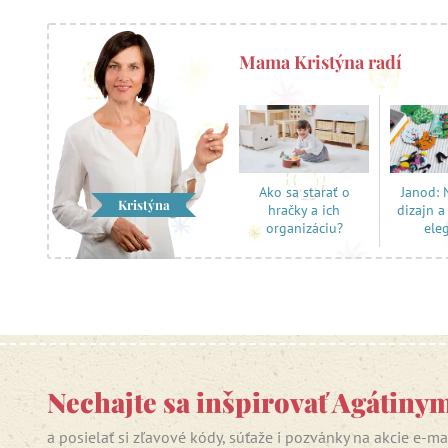
Mama Kristýna radí
Janod:
Ako sa starať o
Kristýna
dizajn a
hračky a ich
ele
organizáciu?
Nechajte sa inšpirovať Agátiny
a posielať si zľavové kódy, súťaže i pozvánky na akcie e-m