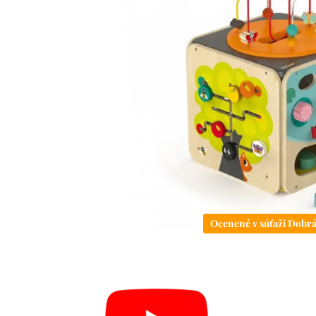
Ocenené v súťaži Dobr