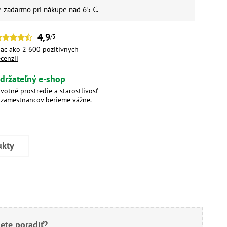
é zadarmo
pri nákupe nad 65 €.
4,9
/5
iac ako 2 600 pozitívnych
ecenzií
držateľný e-shop
ivotné prostredie a starostlivosť
 zamestnancov berieme vážne.
ukty
ete poradiť?