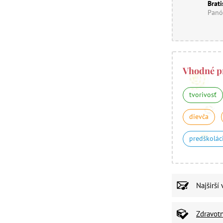
Brati
Panó
Vhodné p
tvorivosť
dievča
predškolác
Najširší
Zdravot