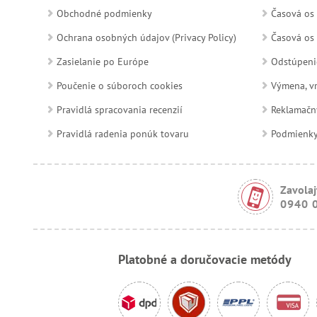
Obchodné podmienky
Časová os 
Ochrana osobných údajov (Privacy Policy)
Časová os 
Zasielanie po Európe
Odstúpeni
Poučenie o súboroch cookies
Výmena, vr
Pravidlá spracovania recenzií
Reklamačn
Pravidlá radenia ponúk tovaru
Podmienky a
Zavolaj
0940 
Platobné a doručovacie metódy