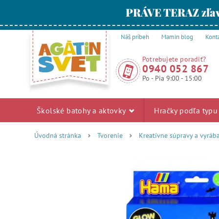
PRÁVE TERAZ zľav
Náš príbeh
Mamin blog
Kont
Potrebujete poradiť?
0940 052 867
Po - Pia 9:00 - 15:00
Školské batohy a aktovky
Hračky podľa typ
Úvodná stránka
Tvorenie
Kreatívne súpravy a vyráb