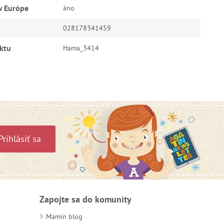
v Európe
áno
028178341459
ktu
Hama_3414
Prihlásiť sa
Zapojte sa do komunity
Mamin blog