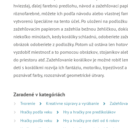
hviezda), ďalej farebnú predlohu, návod a zažehľovací papi
rôznofarebné, môžete ich podľa návodu alebo vlastnej fan
vytvorenú špeciálne na tento účel. Po uložení na podložku
zažehľovacím papierom a zažehlia bežnou žehličkou, dokia
niekoľko minútach, kedy koráliky schladnú, odoberiete zaž
obrázok odoberiete z podložky. Potom už ostáva len hotový
vyzdobiť miestnosť a to pomocou obrázkov, stojaníkov a
do priestoru atď. Zažehľovanie korálikov je možné robiť le
detí s korálikmi rozvíja ich fantáziu, motoriku, trpezlivosť a 
poznávať farby, rozoznávať geometrické útvary.
Zaradené v kategóriách
Tvorenie
Kreatívne súpravy a vyrábanie
Zažehľova
Hračky podľa veku
Hry a hračky pre predškolákov
Hračky podľa veku
Hry a hračky pre deti od 6 rokov