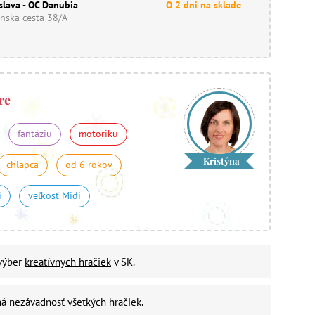
slava - OC Danubia
O 2 dni na sklade
nska cesta 38/A
re
fantáziu
motoriku
Kristýna
chlapca
od 6 rokov
i
veľkosť Midi
 výber
kreatívnych hračiek
v SK.
ná nezávadnosť
všetkých hračiek.