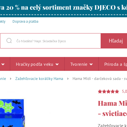
a 20 % na celý sortiment značky DJECO s
akty
Doprava a platba
Hľadaj
u
Hračky podľa veku
Tvorenie
Príroda a š
anie
Zažehľovacie koráliky Hama
Hama Midi - darčeková sada - sv
5,
Hama Mid
- svietia
Zažehľovacie k