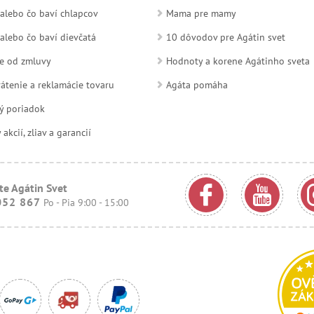
alebo čo baví chlapcov
Mama pre mamy
alebo čo baví dievčatá
10 dôvodov pre Agátin svet
e od zmluvy
Hodnoty a korene Agátinho sveta
átenie a reklamácie tovaru
Agáta pomáha
ý poriadok
kcií, zliav a garancií
te Agátin Svet
052 867
Po - Pia 9:00 - 15:00