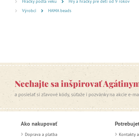
Hračky podľa veku
Hry a hračky pre deti od 9 rokov
Výrobci
HAMA beads
Nechajte sa inšpirovať Agátiny
a posielať si zľavové kódy, súťaže i pozvánky na akcie e-m
Ako nakupovať
Potrebuje
Doprava a platba
Kontakty a