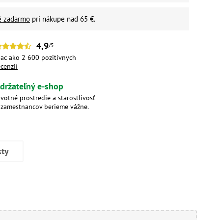
é zadarmo
pri nákupe nad 65 €.
4,9
/5
iac ako 2 600 pozitívnych
ecenzií
držateľný e-shop
ivotné prostredie a starostlivosť
 zamestnancov berieme vážne.
kty