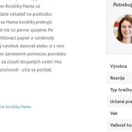
Potrebuj
er. Koráliky Hama sú
tázie ukladať na podložku
 sa Hama koráliky prekryjú
ľ nie sú pevne spojené. Po
ehľovací papier a vzniknutý
 výrobok darovať alebo si s ním
lebo zavesením pomocou povrázku
n za účasti dospelých osôb! Hra
Výrobca
zručnosti - učia sa počítať,
Rozvíja
Typ hračky
Určené pr
cie koráliky Hama
Vek
Veľkosť ko