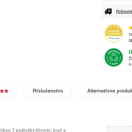
Poštovn
V
r
U
Ž
o
Príslušenstvo
Alternatívne produ
ikov, 3 podložky (štvorec, kruh a