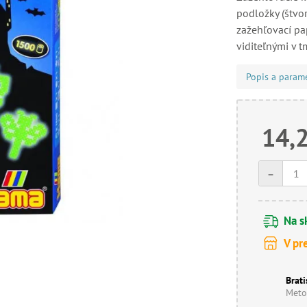
podložky (štvor
zažehľovací pa
viditeľnými v t
Popis a param
14,
-
Na s
V pr
Brati
Meto