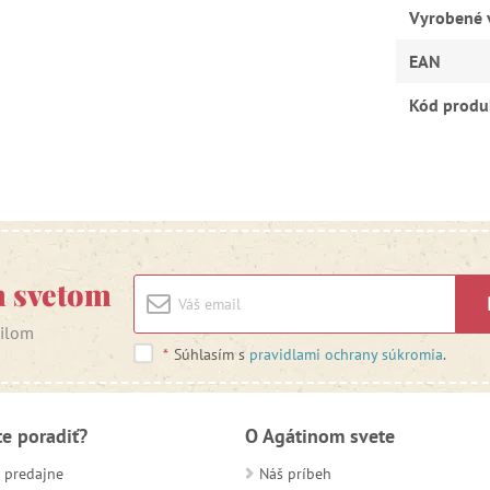
Vyrobené 
EAN
Kód produ
m svetom
ailom
*
Súhlasím s
pravidlami ochrany súkromia
.
te poradiť?
O Agátinom svete
 predajne
Náš príbeh