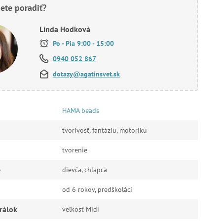
ete poradiť?
Linda Hodková
Po - Pia 9:00 - 15:00
0940 052 867
dotazy@agatinsvet.sk
HAMA beads
tvorivosť, fantáziu, motoriku
tvorenie
e
dievča, chlapca
od 6 rokov, predškoláci
rálok
veľkosť Midi