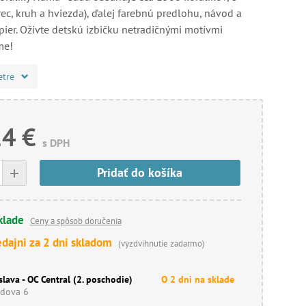
ec, kruh a hviezda), ďalej farebnú predlohu, návod a
pier. Oživte detskú izbičku netradičnými motívmi
me!
etre
24 €
s DPH
+
Pridať do košíka
klade
Ceny a spôsob doručenia
edajni za 2 dni skladom
(vyzdvihnutie zadarmo)
slava - OC Central (2. poschodie)
O 2 dni na sklade
dova 6