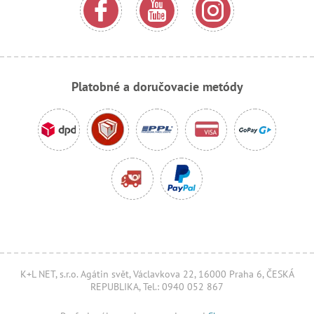
Platobné a doručovacie metódy
K+L NET, s.r.o. Agátin svět, Václavkova 22, 16000 Praha 6, ČESKÁ
REPUBLIKA, Tel.: 0940 052 867