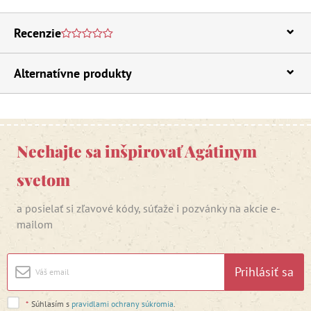
Recenzie
Alternatívne produkty
Nechajte sa inšpirovať Agátinym
svetom
a posielať si zľavové kódy, súťaže i pozvánky na akcie e-
mailom
Prihlásiť sa
*
Súhlasím s
pravidlami ochrany súkromia
.