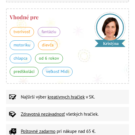
Vhodné pre
tvorivosť
fantáziu
Kristýna
motoriku
dievča
chlapca
od 6 rokov
predškoláci
veľkosť Midi
Najširší výber
kreatívnych hračiek
v SK.
Zdravotná nezávadnosť
všetkých hračiek.
Poštovné zadarmo
pri nákupe nad 65 €.