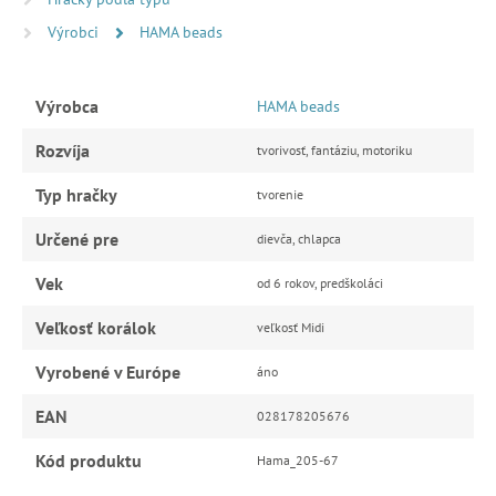
Výrobci
HAMA beads
Výrobca
HAMA beads
Rozvíja
tvorivosť, fantáziu, motoriku
Typ hračky
tvorenie
Určené pre
dievča, chlapca
Vek
od 6 rokov, predškoláci
Veľkosť korálok
veľkosť Midi
Vyrobené v Európe
áno
EAN
028178205676
Kód produktu
Hama_205-67