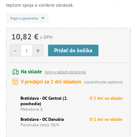
teplom spoja a vznikne obrázok.
Popis a parametre
10,82 €
s DPH
-
+
Pridať do košíka
Na sklade
Ceny a spôsob doručenia
V predajni za 2 dni skladom
(vyzdvihnutie zadarmo)
Bratislava - OC Central (2.
O 2 dni na sklade
poschodie)
Metodova 6
Bratislava - OC Danubia
O 2 dni na sklade
Panónska cesta 38/A