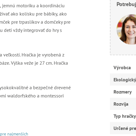
Potrebuj
sť, jemnú motoriku a koordináciu
žívať ako kolísku pre bábiky, ako
omček pre trpaslíkov a domčeky pre
u deti vždy integrovať do hry s
 veľkostí. Hračka je vyrobená z
báze. Výška veže je 27 cm. Hračka
Výrobca
Ekologick
 vysokokvalitné a bezpečné drevené
Rozmery
ncípmi waldorfského a montessori
Rozvíja
Typ hračky
Určené pr
 pre najmenších