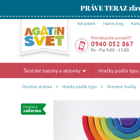
PRÁVE TERAZ zľav
Náš príbeh
Mamin blog
Kont
Potrebujete poradiť?
0940 052 867
Po - Pia 9:00 - 15:00
Školské batohy a aktovky
Hračky podľa typ
Úvodná stránka
Hračky podľa typu
Drevené hračky
Doprava
zadarmo