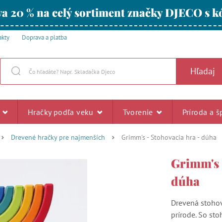
a 20 % na celý sortiment značky DJECO s
akty
Doprava a platba
Hľadaj
u
Hračky podľa veku
Tvorenie
Príroda a š
Drevené hračky pre najmenších
Grimm's - Stohovacia hra - dúha
Grimm's 
dúha
Drevená stohov
prírode. So sto