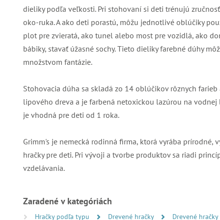
dieliky podľa veľkosti. Pri stohovaní si deti trénujú zručno
oko-ruka. A ako deti porastú, môžu jednotlivé oblúčiky pou
plot pre zvieratá, ako tunel alebo most pre vozidlá, ako d
bábiky, stavať úžasné sochy. Tieto dieliky farebné dúhy môž
množstvom fantázie.
Stohovacia dúha sa skladá zo 14 oblúčikov rôznych farieb a
lipového dreva a je farbená netoxickou lazúrou na vodnej 
je vhodná pre deti od 1 roka.
Grimm's je nemecká rodinná firma, ktorá vyrába prírodné,
hračky pre deti. Pri vývoji a tvorbe produktov sa riadi pri
vzdelávania.
Zaradené v kategóriách
Hračky podľa typu
Drevené hračky
Drevené hračky