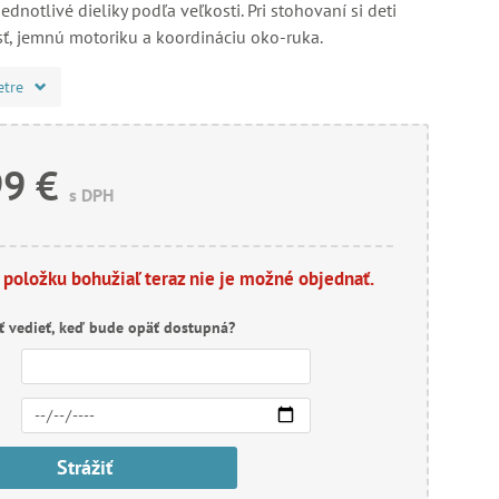
ednotlivé dieliky podľa veľkosti. Pri stohovaní si deti
sť, jemnú motoriku a koordináciu oko-ruka.
etre
99 €
s DPH
 položku bohužiaľ teraz nie je možné objednať.
ť vedieť, keď bude opäť dostupná?
Strážiť