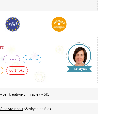
re
dievča
chlapca
Kristýna
od 1 roku
 výber
kreatívnych hračiek
v SK.
ná nezávadnosť
všetkých hračiek.