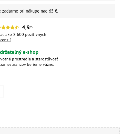
é zadarmo
pri nákupe nad 65 €.
4,9
/5
iac ako 2 600 pozitívnych
ecenzií
držateľný e-shop
ivotné prostredie a starostlivosť
 zamestnancov berieme vážne.