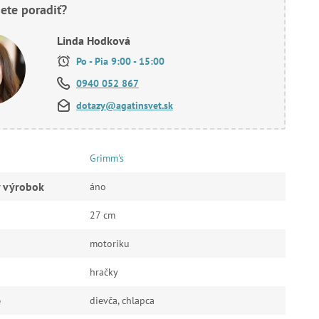
ete poradiť?
Linda Hodková
Po - Pia 9:00 - 15:00
0940 052 867
dotazy@agatinsvet.sk
Grimm's
ý výrobok
áno
27 cm
motoriku
hračky
e
dievča, chlapca