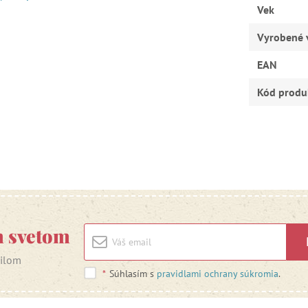
Vek
Vyrobené 
EAN
Kód produ
m svetom
ailom
*
Súhlasím s
pravidlami ochrany súkromia
.