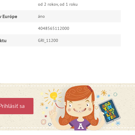
od 2 rokov, od 1 roku
v Európe
áno
4048565112000
ktu
GRI_11200
Prihlásiť sa