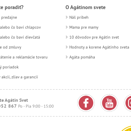
te poradiť?
O Agátinom svete
 predajne
Náš príbeh
alebo čo baví chlapcov
Mama pre mamy
alebo čo baví dievčatá
10 dôvodov pre Agátin svet
e od zmluvy
Hodnoty a korene Agátinho sveta
átenie a reklamácie tovaru
Agáta pomáha
ý poriadok
kcií, zliav a garancií
te Agátin Svet
052 867
Po - Pia 9:00 - 15:00