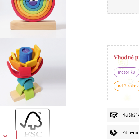
Vhodné p
motoriku
od 2 rokov
Najširší
Zdravot
)