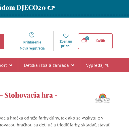
 kódom DJECO20 👉
0
Košík
Zoznam
Prihlásenie
prianí
Nová registrácia
port
Detská izba a záhrada
Výpredaj %
- Stohovacia hra -
acia hračka odráža farby dúhy, tak ako sa vyskytuje v
hovacou hračkou sa deti učia triediť farby, skladať, stavať