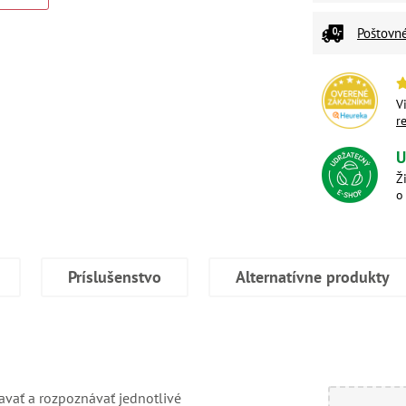
Poštovn
V
r
U
Ž
o
Príslušenstvo
Alternatívne produkty
tavať a rozpoznávať jednotlivé