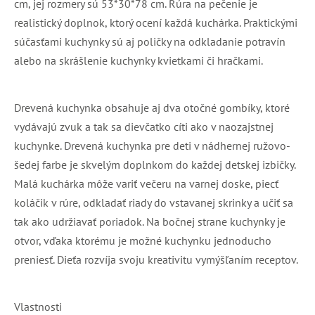
cm, jej rozmery sú 53*30*78 cm. Rúra na pečenie je
realistický doplnok, ktorý ocení každá kuchárka. Praktickými
súčasťami kuchynky sú aj poličky na odkladanie potravín
alebo na skrášlenie kuchynky kvietkami či hračkami.
Drevená kuchynka obsahuje aj dva otočné gombíky, ktoré
vydávajú zvuk a tak sa dievčatko cíti ako v naozajstnej
kuchynke. Drevená kuchynka pre deti v nádhernej ružovo-
šedej farbe je skvelým doplnkom do každej detskej izbičky.
Malá kuchárka môže variť večeru na varnej doske, piecť
koláčik v rúre, odkladať riady do vstavanej skrinky a učiť sa
tak ako udržiavať poriadok. Na bočnej strane kuchynky je
otvor, vďaka ktorému je možné kuchynku jednoducho
preniesť. Dieťa rozvíja svoju kreativitu vymýšľaním receptov.
Vlastnosti