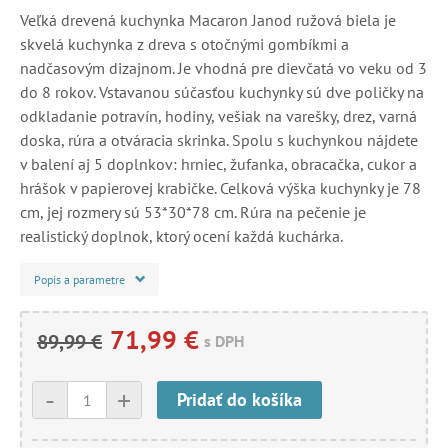
Veľká drevená kuchynka Macaron Janod ružová biela je
skvelá kuchynka z dreva s otočnými gombíkmi a
nadčasovým dizajnom. Je vhodná pre dievčatá vo veku od 3
do 8 rokov. Vstavanou súčasťou kuchynky sú dve poličky na
odkladanie potravín, hodiny, vešiak na varešky, drez, varná
doska, rúra a otváracia skrinka. Spolu s kuchynkou nájdete
v balení aj 5 doplnkov: hrniec, žufanka, obracačka, cukor a
hrášok v papierovej krabičke. Celková výška kuchynky je 78
cm, jej rozmery sú 53*30*78 cm. Rúra na pečenie je
realistický doplnok, ktorý ocení každá kuchárka.
Popis a parametre
71,99 €
89,99 €
s DPH
-
+
Pridať do košíka