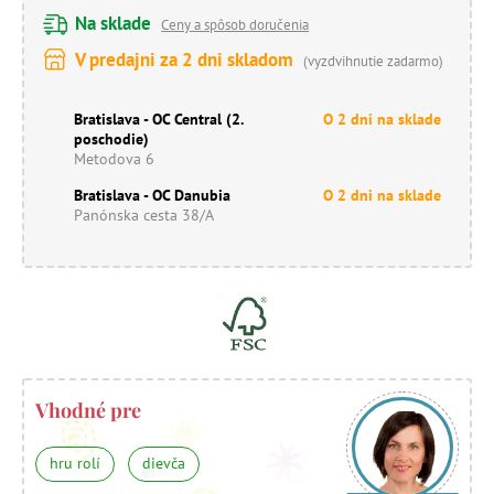
Na sklade
Ceny a spôsob doručenia
V predajni za 2 dni skladom
(vyzdvihnutie zadarmo)
Bratislava - OC Central (2.
O 2 dni na sklade
poschodie)
Metodova 6
Bratislava - OC Danubia
O 2 dni na sklade
Panónska cesta 38/A
Vhodné pre
hru rolí
dievča