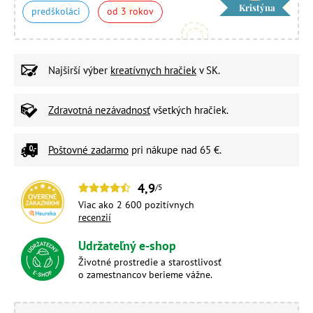
Kristýna
predškoláci
od 3 rokov
Najširší výber
kreatívnych hračiek
v SK.
Zdravotná nezávadnosť
všetkých hračiek.
Poštovné zadarmo
pri nákupe nad 65 €.
4,9
/5
Viac ako 2 600 pozitívnych
recenzií
Udržateľný e-shop
Životné prostredie a starostlivosť
o zamestnancov berieme vážne.