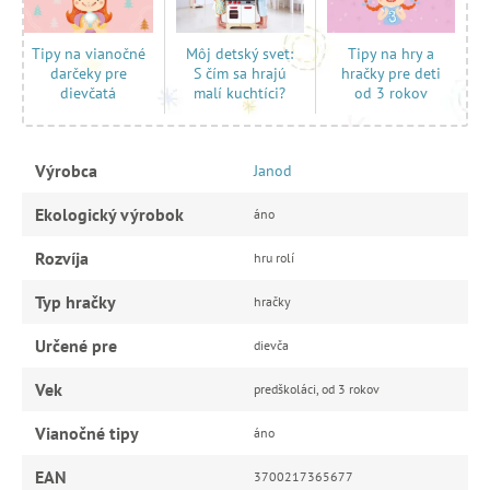
Môj detský svet:
Tipy na hry a
Tipy na vianočné
S čím sa hrajú
hračky pre deti
darčeky pre
malí kuchtíci?
od 3 rokov
dievčatá
Výrobca
Janod
Ekologický výrobok
áno
Rozvíja
hru rolí
Typ hračky
hračky
Určené pre
dievča
Vek
predškoláci, od 3 rokov
Vianočné tipy
áno
EAN
3700217365677