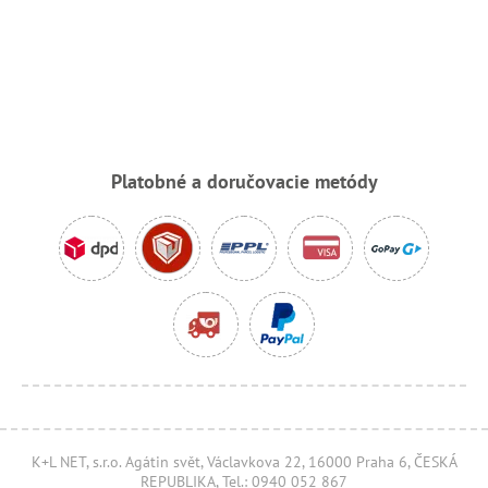
Platobné a doručovacie metódy
K+L NET, s.r.o. Agátin svět, Václavkova 22, 16000 Praha 6, ČESKÁ
REPUBLIKA, Tel.: 0940 052 867