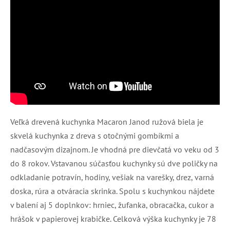
Veľká drevená kuchynka Macaron Janod ružová biela je
skvelá kuchynka z dreva s otočnými gombíkmi a
nadčasovým dizajnom. Je vhodná pre dievčatá vo veku od 3
do 8 rokov. Vstavanou súčasťou kuchynky sú dve poličky na
odkladanie potravín, hodiny, vešiak na varešky, drez, varná
doska, rúra a otváracia skrinka. Spolu s kuchynkou nájdete
v balení aj 5 doplnkov: hrniec, žufanka, obracačka, cukor a
hrášok v papierovej krabičke. Celková výška kuchynky je 78