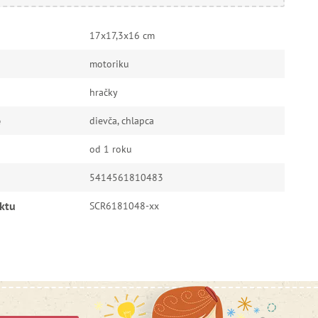
17x17,3x16 cm
motoriku
hračky
e
dievča, chlapca
od 1 roku
5414561810483
ktu
SCR6181048-xx