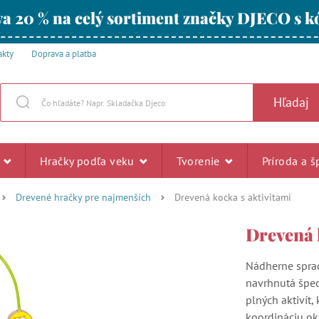
a 20 % na celý sortiment značky DJECO s
akty
Doprava a platba
Hľadaj
u
Hračky podľa veku
Tvorenie
Príroda a š
Drevené hračky pre najmenších
Drevená kocka s aktivitami
Drevená 
Nádherne sprac
navrhnutá špec
plných aktivít,
koordináciu ok