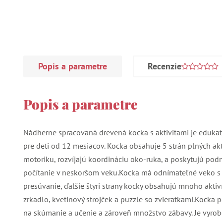
Popis a parametre
Recenzie
Popis a parametre
Nádherne spracovaná drevená kocka s aktivitami je edukat
pre deti od 12 mesiacov. Kocka obsahuje 5 strán plných akt
motoriku, rozvíjajú koordináciu oko-ruka, a poskytujú podn
počítanie v neskoršom veku.Kocka má odnímateľné veko s 
presúvanie, ďalšie štyri strany kocky obsahujú mnoho aktiv
zrkadlo, kvetinový strojček a puzzle so zvieratkami.Kock
na skúmanie a učenie a zároveň množstvo zábavy. Je vyrobe