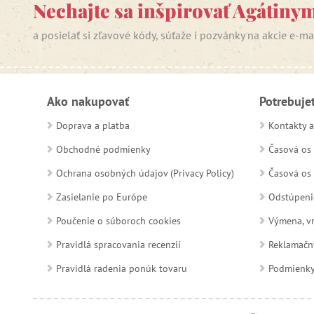
Nechajte sa inšpirovať Agátiny
a posielať si zľavové kódy, súťaže i pozvánky na akcie e-m
Ako nakupovať
Potrebuje
Doprava a platba
Kontakty a
Obchodné podmienky
Časová os 
Ochrana osobných údajov (Privacy Policy)
Časová os 
Zasielanie po Európe
Odstúpeni
Poučenie o súboroch cookies
Výmena, vr
Pravidlá spracovania recenzií
Reklamačn
Pravidlá radenia ponúk tovaru
Podmienky a