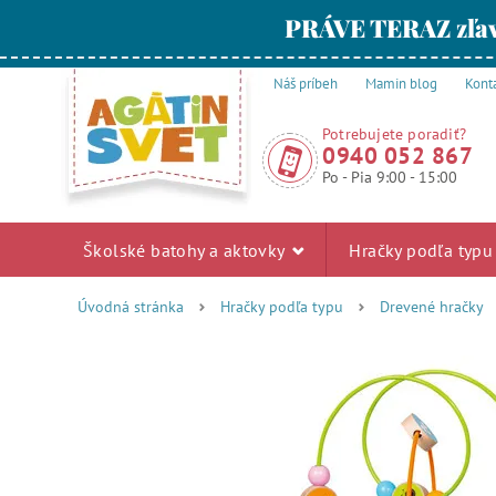
PRÁVE TERAZ zľav
Náš príbeh
Mamin blog
Kont
Potrebujete poradiť?
0940 052 867
Po - Pia 9:00 - 15:00
Školské batohy a aktovky
Hračky podľa typ
Úvodná stránka
Hračky podľa typu
Drevené hračky