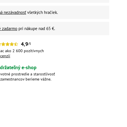
ná nezávadnosť
všetkých hračiek.
é zadarmo
pri nákupe nad 65 €.
4,9
/5
iac ako 2 600 pozitívnych
ecenzií
držateľný e-shop
ivotné prostredie a starostlivosť
 zamestnancov berieme vážne.