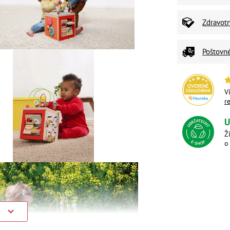
Zdravot
Poštovn
V
r
U
Ž
o
)