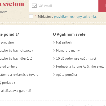
m svetom
ailom
*
Súhlasím s
pravidlami ochrany súkromia
.
te poradiť?
O Agátinom svete
 predajne
Náš príbeh
alebo čo baví chlapcov
Mama pre mamy
alebo čo baví dievčatá
10 dôvodov pre Agátin svet
e od zmluvy
Hodnoty a korene Agátinho sveta
átenie a reklamácie tovaru
Agáta pomáha
ý poriadok
kcií, zliav a garancií