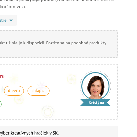
skoršom veku.
etre
kt už nie je k dispozícii. Pozrite sa na podobné produkty
re
dievča
chlapca
Kristýna
 výber
kreatívnych hračiek
v SK.