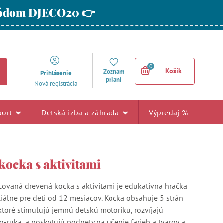
 kódom DJECO20 👉
0
Košík
Zoznam
Prihlásenie
prianí
Nová registrácia
port
Detská izba a záhrada
Výpredaj %
kocka s aktivitami
ovaná drevená kocka s aktivitami je edukatívna hračka
iálne pre deti od 12 mesiacov. Kocka obsahuje 5 strán
 ktoré stimulujú jemnú detskú motoriku, rozvíjajú
o-ruka, a poskytujú podnety na učenie farieb a tvarov a