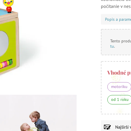
počítanie v ne
Popis a param
Tento produ
tu
.
Vhodné p
motoriku
od 1 roku
Najširší