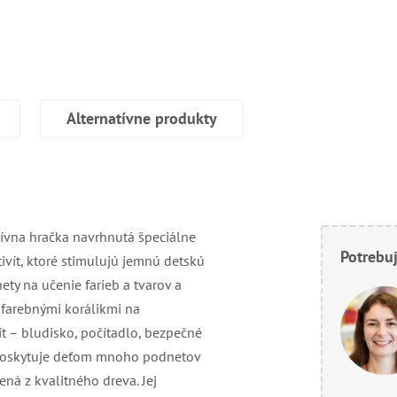
Alternatívne produkty
ívna hračka navrhnutá špeciálne
Potrebuj
ivít, ktoré stimulujú jemnú detskú
ety na učenie farieb a tvarov a
farebnými korálikmi na
ít – bludisko, počítadlo, bezpečné
a poskytuje deťom mnoho podnetov
ná z kvalitného dreva. Jej