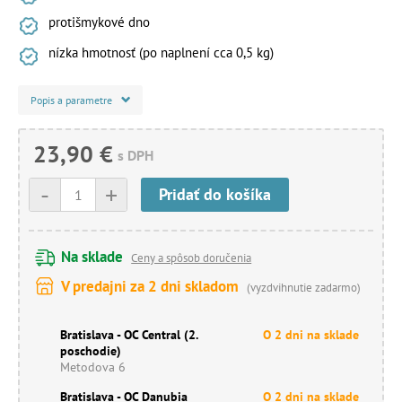
protišmykové dno
nízka hmotnosť (po naplnení cca 0,5 kg)
Popis a parametre
23,90 €
s DPH
-
+
Pridať do košíka
Na sklade
Ceny a spôsob doručenia
V predajni za 2 dni skladom
(vyzdvihnutie zadarmo)
Bratislava - OC Central (2.
O 2 dni na sklade
poschodie)
Metodova 6
Bratislava - OC Danubia
O 2 dni na sklade