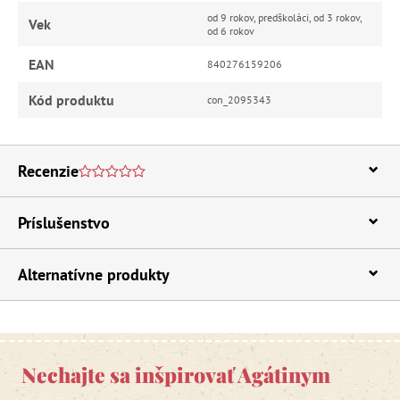
od 9 rokov, predškoláci, od 3 rokov,
Vek
od 6 rokov
EAN
840276159206
Kód produktu
con_2095343
Recenzie
Príslušenstvo
Alternatívne produkty
Nechajte sa inšpirovať Agátinym