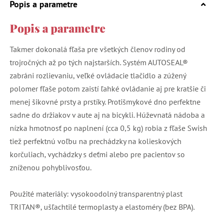
Popis a parametre
Popis a parametre
Takmer dokonalá fľaša pre všetkých členov rodiny od
trojročných až po tých najstarších. Systém AUTOSEAL®
zabráni rozlievaniu, veľké ovládacie tlačidlo a zúžený
polomer fľaše potom zaistí ľahké ovládanie aj pre kratšie či
menej šikovné prsty a prstíky. Protišmykové dno perfektne
sadne do držiakov v aute aj na bicykli. Húževnatá nádoba a
nízka hmotnosť po naplnení (cca 0,5 kg) robia z fľaše Swish
tiež perfektnú voľbu na prechádzky na kolieskových
korčuliach, vychádzky s deťmi alebo pre pacientov so
zníženou pohyblivosťou.
Použité materiály: vysokoodolný transparentný plast
TRITAN®, ušľachtilé termoplasty a elastoméry (bez BPA).