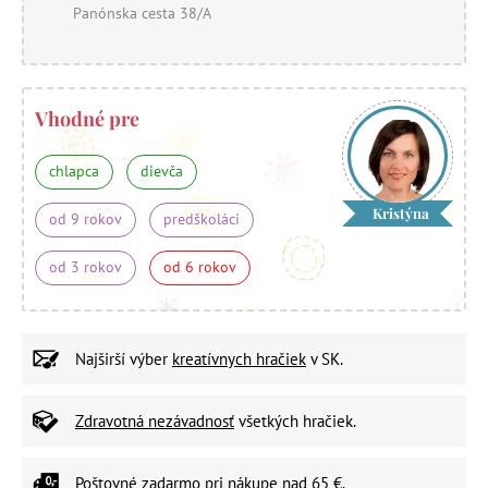
Panónska cesta 38/A
Vhodné pre
chlapca
dievča
Kristýna
od 9 rokov
predškoláci
od 3 rokov
od 6 rokov
Najširší výber
kreatívnych hračiek
v SK.
Zdravotná nezávadnosť
všetkých hračiek.
Poštovné zadarmo
pri nákupe nad 65 €.