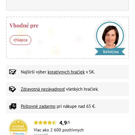
Vhodné pre
chlapca
Kristýna
Najširší výber
kreatívnych hračiek
v SK.
Zdravotná nezávadnosť
všetkých hračiek.
Poštovné zadarmo
pri nákupe nad 65 €.
4,9
/5
Viac ako 2 600 pozitívnych