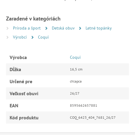
Zaradené v kategóriách
Príroda a šport
Detská obuv
Letné topánky
Výrobci
Coqui
Výrobca
Coqui
Dĺžka
16,5 cm
Určené pre
chlapca
Veľkosť obuvi
26/27
EAN
8595662657881
Kód produktu
COQ_6423_404_7681_26/27