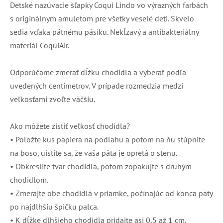
Detské nazúvacie šľapky Coqui Lindo vo výrazných farbách
s originálnym amuletom pre všetky veselé deti. Skvelo
sedia vďaka pätnému pásiku. Nekĺzavý a antibakteriálny
materiál CoquiAir.
Odporúčame zmerať dĺžku chodidla a vyberať podľa
uvedených centimetrov. V prípade rozmedzia medzi
veľkosťami zvoľte väčšiu.
Ako môžete zistiť veľkosť chodidla?
• Položte kus papiera na podlahu a potom na ňu stúpnite
na boso, uistite sa, že vaša päta je opretá o stenu.
• Obkreslite tvar chodidla, potom zopakujte s druhým
chodidlom.
• Zmerajte obe chodidlá v priamke, počínajúc od konca päty
po najdlhšiu špičku palca.
• K dĺžke dlhšieho chodidla pridajte asi 0,5 až 1 cm.