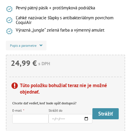
Pevný pätný pásik + protišmyková podrážka
Ľahké nazúvacie šľapky s antibakteriálnym povrchom
CoquiAir
Výrazná „jungle“ zelená farba a výmenný amulet
Popis a parametre
24,99 €
s DPH
Túto položku bohužiaľ teraz nie je možné
objednať.
Chcete dať vedieť, keď bude opäť dostupná?
E-mail
*
Strážiť do
Strážiť