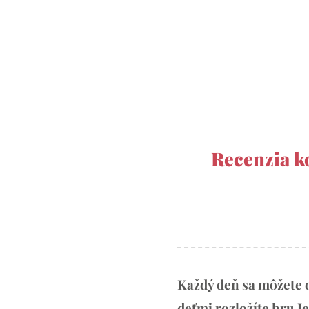
Recenzia k
Každý deň sa môžete o
deťmi rozložíte hru 