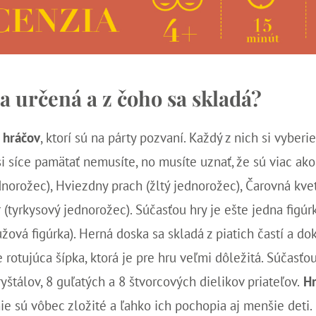
a určená a z čoho sa skladá?
 hráčov
, ktorí sú na párty pozvaní. Každý z nich si vyberi
si síce pamätať nemusíte, no musíte uznať, že sú viac ako
norožec), Hviezdny prach (žltý jednorožec), Čarovná kvet
 (tyrkysový jednorožec). Súčasťou hry je ešte jedna figúr
žová figúrka). Herná doska sa skladá z piatich častí a do
e rotujúca šípka, ktorá je pre hru veľmi dôležitá. Súčasťou
yštálov, 8 guľatých a 8 štvorcových dielikov priateľov.
Hr
ie sú vôbec zložité a ľahko ich pochopia aj menšie deti.