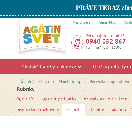
PRÁVE TERAZ zľav
Náš príbeh
Mamin blog
Kont
Potrebujete poradiť?
0940 052 867
Po - Pia 9:00 - 15:00
Školské batohy a aktovky
Hračky podľa typ
Úvodná stránka
Mamin blog
Recenzia kooperatívnej
Rubriky
Agáta TV
Tipy na hry a hračky
Festivaly, akcie a súťaže
Inšpiratívne rozhovory
Recenzie
Stiahnite si zadarmo