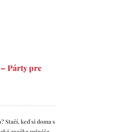
– Párty pre
? Stačí, keď si doma s
ecká značka prináša