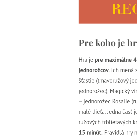
Pre koho je hr
Hra je
pre maximálne 4
jednorožcov
. Ich mená 
šťastie (tmavoružový jed
jednorožec), Magický vír
– jednorožec Rosalie (ru
malé dieťa. Jedna časť j
ružových trblietavých kr
15 minút.
Pravidlá hry n