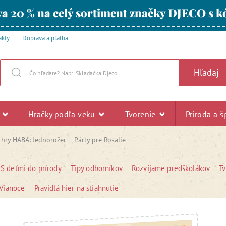
a 20 % na celý sortiment značky DJECO s
akty
Doprava a platba
Hľadaj
u
Hračky podľa veku
Tvorenie
Príroda a š
 hry HABA: Jednorožec – Párty pre Rosalie
S deťmi do prírody
Tipy odborníkov
Rozvíjame predškolákov
T
Vianoce
Pravidlá hier na stiahnutie