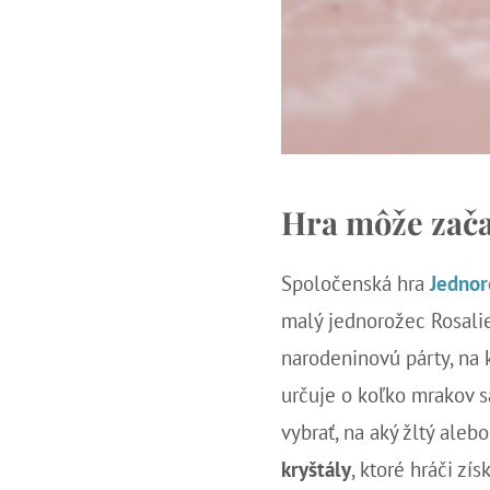
Hra môže zača
Spoločenská hra
Jednor
malý jednorožec Rosalie
narodeninovú párty, na
určuje o koľko mrakov s
vybrať, na aký žltý ale
kryštály
, ktoré hráči z