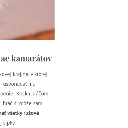
viac kamarátov
vej krajine, v ktorej
li usporiadať mu
vapenie! Kocka hráčom
, hráč si môže sám
rať všetky ružové
 šípky.