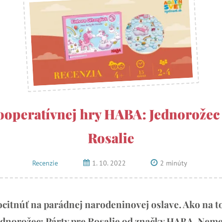
ooperatívnej hry HABA: Jednorožec 
Rosalie
Recenzie
1. 10. 2022
2 minúty
citnúť na parádnej narodeninovej oslave. Ako na to
Jednorožec: Párty pre Rosalie od značky HABA. Nem