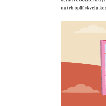
na trh opäť skvelú ko