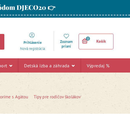
 kódom DJECO20 👉
0
Košík
Zoznam
Prihlásenie
prianí
Nová registrácia
port
Detská izba a záhrada
Výpredaj %
voríme s Agátou
Tipy pre rodičov školákov