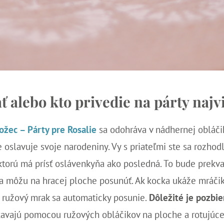
ť alebo kto privedie na párty naj
ožec – Párty pre Rosalie
sa odohráva v nádhernej obláčiko
 oslavuje svoje narodeniny. Vy s priateľmi ste sa rozhod
 ktorú má prísť oslávenkyňa ako posledná. To bude prek
a môžu na hracej ploche posunúť. Ak kocka ukáže mráčik
bo ružový mrak sa automaticky posunie.
Dôležité je pozbie
ískavajú pomocou ružových obláčikov na ploche a rotujúcej