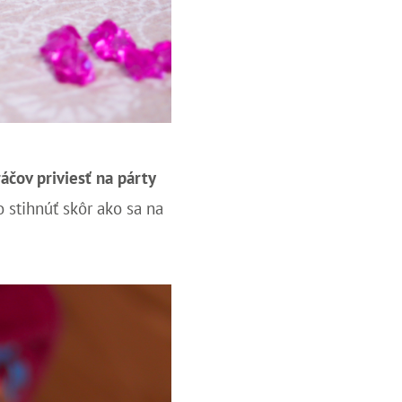
áčov priviesť na párty
o stihnúť skôr ako sa na