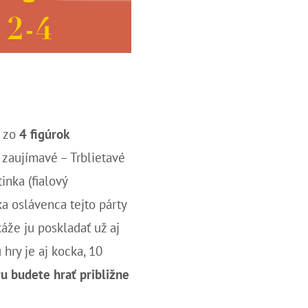
e zo
4 fig
ú
rok
 zaujímavé – Trblietavé
inka (fialový
ka
oslávenca tejto párty
káže ju poskladať už aj
 hry je aj kocka, 10
u budete hrať približne