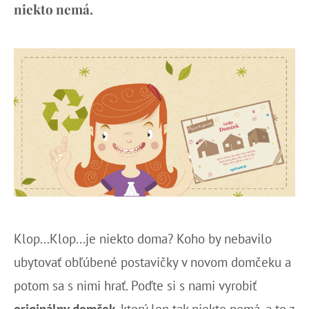
niekto nemá.
Klop...Klop...je niekto doma? Koho by nebavilo
ubytovať obľúbené postavičky v novom domčeku a
potom sa s nimi hrať. Poďte si s nami vyrobiť
originálny domček
, ktorý len tak niekto nemá, a to z