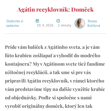
Agátin recyklovník: Domček
Stiahnite si
Tereza
20. 4. 2026
2 minúty
zadarmo
Kotilová
Príde vám balíček z Agátinho sveta, a je vám
ľúto krabicu zošliapať a vyhodiť do modrého
kontajnera? My v Agátinom svete tiež fandíme
užitočnej recyklácii, a tak sme si pre vás
pripravili Agátin recyklovník, v rámci ktorého
vám predstavíme tipy na ďalšie využitie krabíc
od objednávky. Poďte si spoločne s nami
vyrobiť originálny domček, ktorý len tak