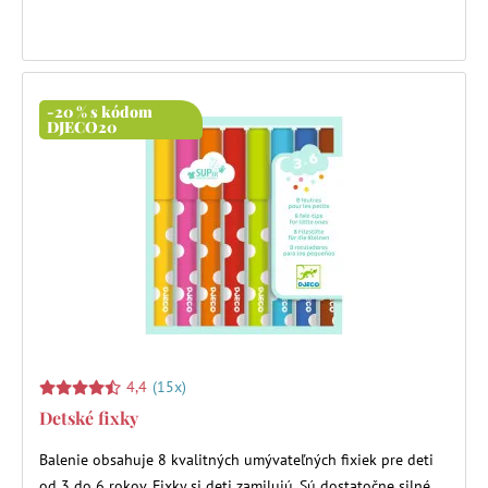
-20 % s kódom
DJECO20
4,4
(15x)
Detské fixky
Balenie obsahuje 8 kvalitných umývateľných fixiek pre deti
od 3 do 6 rokov. Fixky si deti zamilujú. Sú dostatočne silné