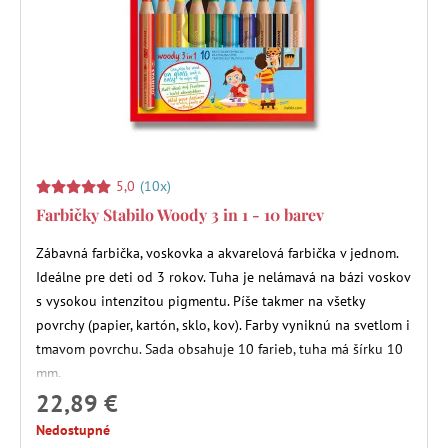
5,0
(10x)
Farbičky Stabilo Woody 3 in 1 - 10 barev
Zábavná farbička, voskovka a akvarelová farbička v jednom.
Ideálne pre deti od 3 rokov. Tuha je nelámavá na bázi voskov
s vysokou intenzitou pigmentu. Píše takmer na všetky
povrchy (papier, kartón, sklo, kov). Farby vyniknú na svetlom i
tmavom povrchu. Sada obsahuje 10 farieb, tuha má šírku 10
mm.
22,89 €
Nedostupné