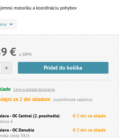
 jemnú motoriku a koordináciu pohybov
etre
89 €
s DPH
+
Pridať do košíka
klade
Ceny a spôsob doručenia
edajni za 2 dni skladom
(vyzdvihnutie zadarmo)
slava - OC Central (2. poschodie)
O 2 dni na sklade
dova 6
slava - OC Danubia
O 2 dni na sklade
nska cesta 38/A