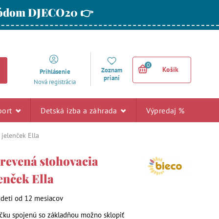
 kódom DJECO20 👉
0
Košík
Zoznam
Prihlásenie
prianí
Nová registrácia
port
Detská izba a záhrada
Výpredaj %
 jelenček Ella
Drevená stohovacia
lenček Ella
 deti od 12 mesiacov
čku spojenú so základňou možno sklopiť