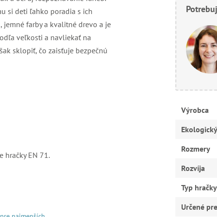
Potrebuj
u si deti ľahko poradia s ich
 jemné farby a kvalitné drevo a je
odľa veľkosti a navliekať na
šak sklopiť, čo zaisťuje bezpečnú
Výrobca
Ekologick
Rozmery
e hračky EN 71.
Rozvíja
Typ hračky
Určené pr
 pre najmenších