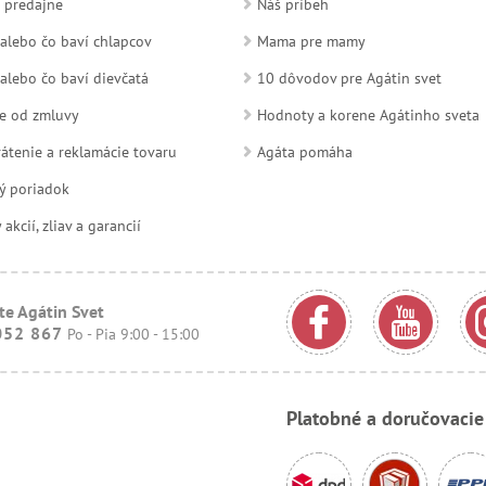
 predajne
Náš príbeh
alebo čo baví chlapcov
Mama pre mamy
alebo čo baví dievčatá
10 dôvodov pre Agátin svet
e od zmluvy
Hodnoty a korene Agátinho sveta
átenie a reklamácie tovaru
Agáta pomáha
ý poriadok
kcií, zliav a garancií
te Agátin Svet
052 867
Po - Pia 9:00 - 15:00
Platobné a doručovaci