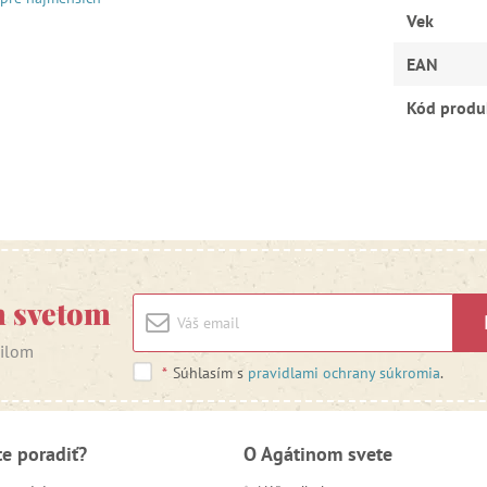
Vek
EAN
Kód produ
m svetom
ailom
*
Súhlasím s
pravidlami ochrany súkromia
.
te poradiť?
O Agátinom svete