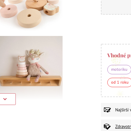
Vhodné p
motoriku
od 1 roku
)
Najširší
Zdravot