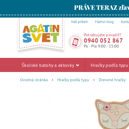
PRÁVE TERAZ zľav
Náš príbeh
Mamin blog
Kont
Potrebujete poradiť?
0940 052 867
Po - Pia 9:00 - 15:00
Školské batohy a aktovky
Hračky podľa typ
Úvodná stránka
Hračky podľa typu
Drevené hračky