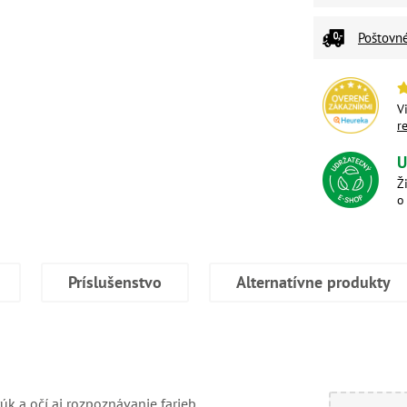
Poštovn
V
r
U
Ž
o
Príslušenstvo
Alternatívne produkty
úk a očí aj rozpoznávanie farieb.