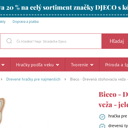
a 20 % na celý sortiment značky DJECO s
akty
Doprava a platba
Hľadaj
u
Hračky podľa veku
Tvorenie
Príroda a š
Drevené hračky pre najmenších
Bieco - Drevená stohovacia veža -
Bieco - 
veža - je
hračka pre
drevenú ty