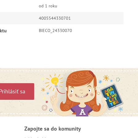
od 1 roku
4005544330701
ktu
BIECO_24330070
Prihlásiť sa
Zapojte sa do komunity