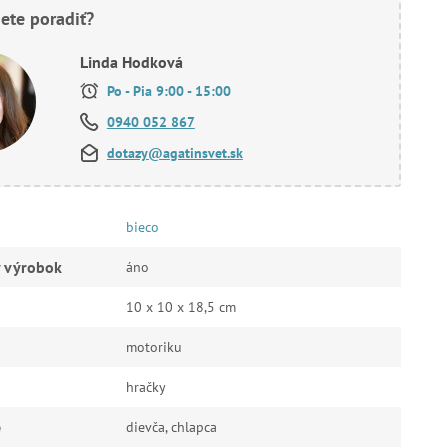
ete poradiť?
Linda Hodková
Po - Pia 9:00 - 15:00
0940 052 867
dotazy@agatinsvet.sk
bieco
ý výrobok
áno
10 x 10 x 18,5 cm
motoriku
hračky
e
dievča, chlapca