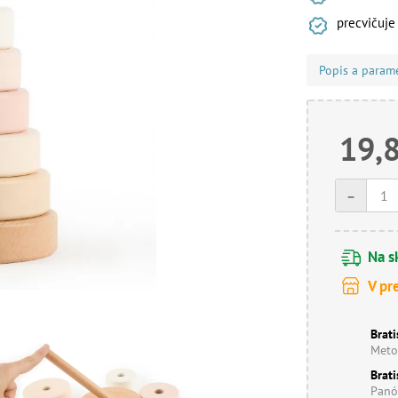
precvičuje
Popis a param
19,
-
Na s
V pr
Brati
Meto
Brati
Panó