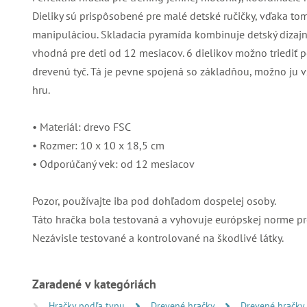
Dieliky sú prispôsobené pre malé detské ručičky, vďaka tom
manipuláciou. Skladacia pyramída kombinuje detský dizajn,
vhodná pre deti od 12 mesiacov. 6 dielikov možno triediť p
drevenú tyč. Tá je pevne spojená so základňou, možno ju v
hru.
• Materiál: drevo FSC
• Rozmer: 10 x 10 x 18,5 cm
• Odporúčaný vek: od 12 mesiacov
Pozor, používajte iba pod dohľadom dospelej osoby.
Táto hračka bola testovaná a vyhovuje európskej norme pr
Nezávisle testované a kontrolované na škodlivé látky.
Zaradené v kategóriách
Hračky podľa typu
Drevené hračky
Drevené hračky