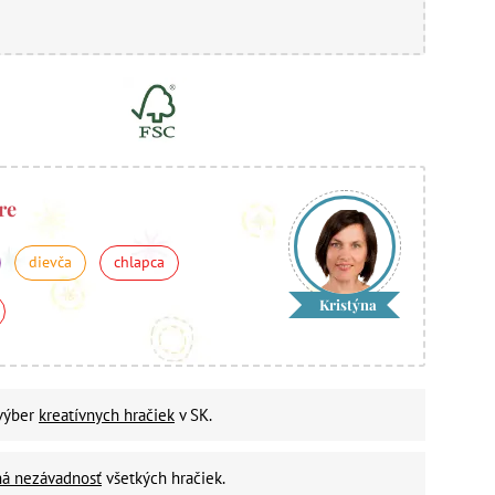
re
dievča
chlapca
Kristýna
 výber
kreatívnych hračiek
v SK.
ná nezávadnosť
všetkých hračiek.