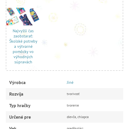
Najvyšší čas
zaobstarať:
Školské potreby
a výtvarné
pomôcky vo
výhodných
súpravách
Výrobca
Jiné
Rozvíja
tvorivosť
Typ hračky
tvorenie
Určené pre
dievča, chlapca
Vek
predškoláci