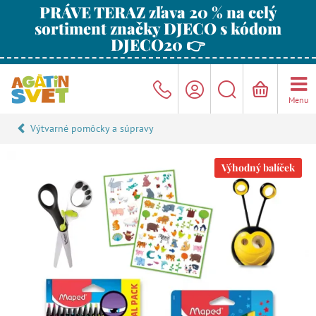
PRÁVE TERAZ zľava 20 % na celý
sortiment značky DJECO s kódom
DJECO20 👉
Menu
Výtvarné pomôcky a súpravy
Výhodný balíček