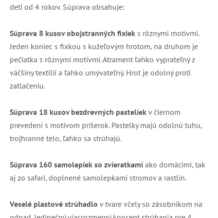
deti od 4 rokov. Súprava obsahuje:
Súprava 8 kusov obojstranných fixiek
s rôznymi motívmi.
Jeden koniec s fixkou s kužeľovým hrotom, na druhom je
pečiatka s rôznymi motívmi. Atrament ľahko vyprateľný z
väčšiny textílií a ľahko umývateľný. Hrot je odolný proti
zatlačeniu.
Súprava 18 kusov bezdrevných pasteliek
v čiernom
prevedení s motívom príšerok. Pastelky majú odolnú tuhu,
trojhranné telo, ľahko sa strúhajú.
Súprava 160 samolepiek so zvieratkami
ako domácimi, tak
aj zo safari, doplnené samolepkami stromov a rastlín.
Veselé plastové strúhadlo
v tvare včely so zásobníkom na
odpad. Jedinečný viacrozmerný koncept strúhania pre 4