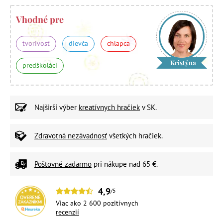
Vhodné pre
tvorivosť
dievča
chlapca
Kristýna
predškoláci
Najširší výber
kreatívnych hračiek
v SK.
Zdravotná nezávadnosť
všetkých hračiek.
Poštovné zadarmo
pri nákupe nad 65 €.
4,9
/5
Viac ako 2 600 pozitívnych
recenzií