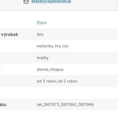
dotazy@agatinsvet.sk
Djeco
ý výrobok
áno
motoriku, hru rolí
hračky
e
dievča, chlapca
od 3 rokov, od 2 rokov
ktu
set_DJ07873_DJ07862_DJ07846