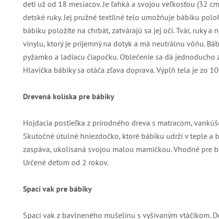
deti už od 18 mesiacov. Je ľahká a svojou veľkosťou (32 cm
detské ruky. Jej pružné textilné telo umožňuje bábiku pol
bábiku položíte na chrbát, zatvárajú sa jej oči. Tvár, ruky
vinylu, ktorý je príjemný na dotyk a má neutrálnu vôňu. Bá
pyžamko a ladiacu čiapočku. Oblečenie sa dá jednoducho zlo
Hlavička bábiky sa otáča zľava doprava. Výplň tela je zo 
Drevená kolíska pre bábiky
Hojdacia postieľka z prírodného dreva s matracom, vankú
Skutočné útulné hniezdočko, ktoré bábiku udrží v teple a b
zaspáva, ukolísaná svojou malou mamičkou. Vhodné pre bá
Určené deťom od 2 rokov.
Spací vak pre bábiky
Spací vak z bavlneného mušelínu s vyšívaným vtáčikom. D