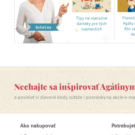
Vianoč
Tipy na vianočné
Agáty 
darčeky pre tých
Kristýna
Kto s
najmenších
Je
Nechajte sa inšpirovať Agátiny
a posielať si zľavové kódy, súťaže i pozvánky na akcie e-m
Ako nakupovať
Potrebuje