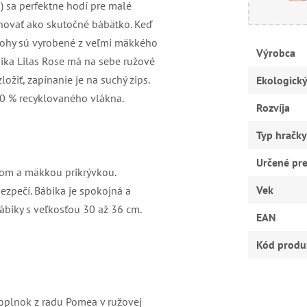
) sa perfektne hodí pre malé
ohovať ako skutočné bábätko. Keď
 a nohy sú vyrobené z veľmi mäkkého
Výrobca
bika Lilas Rose má na sebe ružové
žiť, zapínanie je na suchý zips.
Ekologick
100 % recyklovaného vlákna.
Rozvíja
Typ hračky
Určené pr
šom a mäkkou prikrývkou.
Vek
ezpečí. Bábika je spokojná a
biky s veľkosťou 30 až 36 cm.
EAN
Kód produ
oplnok z radu Pomea v ružovej