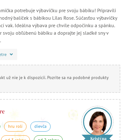
ička potrebuje výbavičku pre svoju bábiku! Pripravili
hodný balíček s bábikou Lilas Rose. Súčasťou výbavičky
ací vak. Ideálna výbava pre chvíle odpočinku a spánku.
r svoju obľúbenú bábiku a doprajte jej sladké sny v
.
etre
kt už nie je k dispozícii. Pozrite sa na podobné produkty
re
hru rolí
dievča
Kristýna