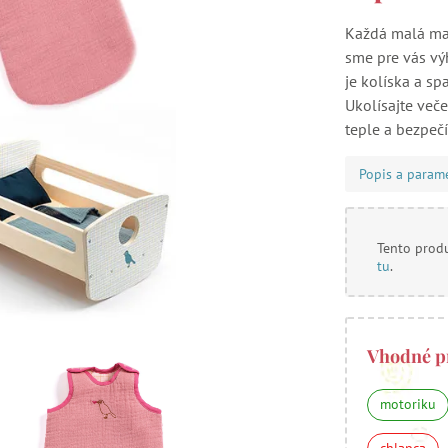
Každá malá mam
sme pre vás vý
je kolíska a sp
Ukolísajte veče
teple a bezpečí
Popis a param
Tento produ
tu
.
Vhodné p
motoriku