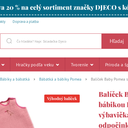
a 20 % na celý sortiment značky DJECO s
akty
Doprava a platba
Hľadaj
u
Hračky podľa veku
Tvorenie
Príroda a š
Bábiky a bábätká
Bábätká a bábiky Pomea
Balíček Baby Pomea s
Balíček 
Výhodný balíček
bábikou L
výbavička
odpočin