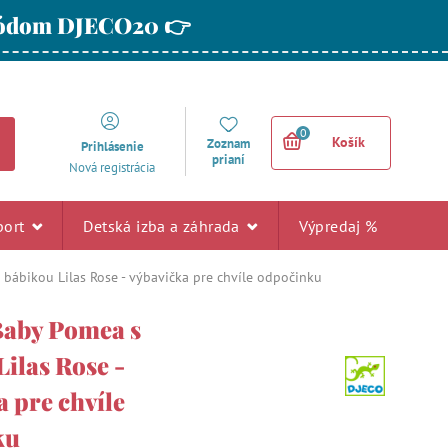
 kódom DJECO20 👉
0
Košík
Zoznam
Prihlásenie
prianí
Nová registrácia
port
Detská izba a záhrada
Výpredaj %
 bábikou Lilas Rose - výbavička pre chvíle odpočinku
Baby Pomea s
ilas Rose -
 pre chvíle
ku