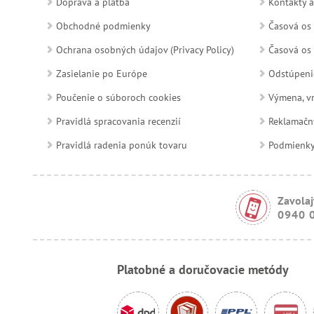
Doprava a platba
Kontakty a
Obchodné podmienky
Časová os 
Ochrana osobných údajov (Privacy Policy)
Časová os 
Zasielanie po Európe
Odstúpeni
Poučenie o súboroch cookies
Výmena, vr
Pravidlá spracovania recenzií
Reklamačn
Pravidlá radenia ponúk tovaru
Podmienky a
Zavolaj
0940 
Platobné a doručovacie metódy