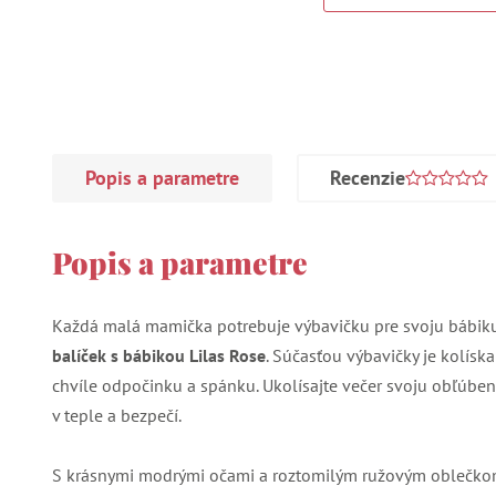
Popis a parametre
Recenzie
Popis a parametre
Každá malá mamička potrebuje výbavičku pre svoju bábiku!
balíček s bábikou Lilas Rose
. Súčasťou výbavičky je kolíska
chvíle odpočinku a spánku. Ukolísajte večer svoju obľúbenú
v teple a bezpečí.
S krásnymi modrými očami a roztomilým ružovým oblečkom