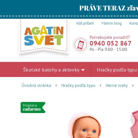
PRÁVE TERAZ zľav
Náš príbeh
Mamin blog
Kont
Potrebujete poradiť?
0940 052 867
Po - Pia 9:00 - 15:00
Školské batohy a aktovky
Hračky podľa typ
Úvodná stránka
Hračky podľa typu
Herné svety
Doprava
zadarmo