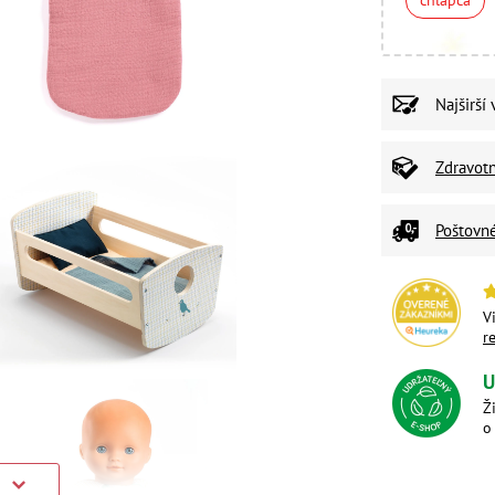
chlapca
Najširší
Zdravot
Poštovn
V
r
U
Ž
o
)