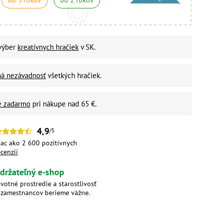
od 3 rokov
od 2 rokov
 výber
kreatívnych hračiek
v SK.
ná nezávadnosť
všetkých hračiek.
é zadarmo
pri nákupe nad 65 €.
4,9
/5
iac ako 2 600 pozitívnych
ecenzií
držateľný e-shop
ivotné prostredie a starostlivosť
 zamestnancov berieme vážne.