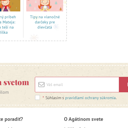
ný príbeh
Tipy na vianočné
a Mateja:
darčeky pre
a teší na
dievčatá
žiška
m svetom
ailom
*
Súhlasím s
pravidlami ochrany súkromia
.
te poradiť?
O Agátinom svete