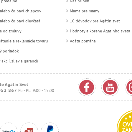
 predajne
Náš príbeh
alebo čo baví chlapcov
Mama pre mamy
alebo čo baví dievčatá
10 dôvodov pre Agátin svet
e od zmluvy
Hodnoty a korene Agátinho sveta
átenie a reklamácie tovaru
Agáta pomáha
ý poriadok
kcií, zliav a garancií
te Agátin Svet
052 867
Po - Pia 9:00 - 15:00