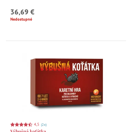
36,69 €
Nedostupné
4,5
(2x)
Výbušná koťátka