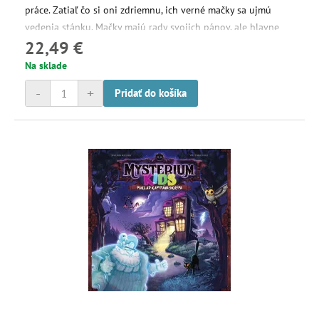
práce. Zatiaľ čo si oni zdriemnu, ich verné mačky sa ujmú
vedenia stánku. Mačky majú rady svojich pánov, ale hlavne
22,49 €
zbožňujú ryby. Čo by sa mohlo pokaziť?
Na sklade
-
+
Pridať do košíka