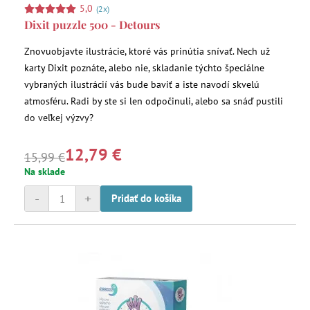
5,0
(2x)
Dixit puzzle 500 - Detours
Znovuobjavte ilustrácie, ktoré vás prinútia snívať. Nech už
karty Dixit poznáte, alebo nie, skladanie týchto špeciálne
vybraných ilustrácií vás bude baviť a iste navodí skvelú
atmosféru. Radi by ste si len odpočinuli, alebo sa snáď pustili
do veľkej výzvy?
12,79 €
15,99 €
Na sklade
-
+
Pridať do košíka