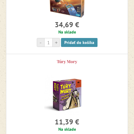
34,69 €
Na sklade
-
+
Pridať do košíka
Túry Mory
11,39 €
Na sklade