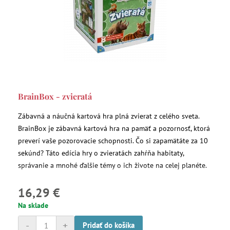
BrainBox - zvieratá
Zábavná a náučná kartová hra plná zvierat z celého sveta.
BrainBox je zábavná kartová hra na pamäť a pozornosť, ktorá
preverí vaše pozorovacie schopnosti. Čo si zapamätáte za 10
sekúnd? Táto edícia hry o zvieratách zahŕňa habitaty,
správanie a mnohé ďalšie témy o ich živote na celej planéte.
16,29 €
Na sklade
-
+
Pridať do košíka