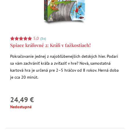
5,0
(3x)
Spiace kráľovné 2: Králi v ťažkostiach!
Pokračovanie jednej z najobľúbenejších detských hier. Podarí
sa vám zachrániť kráľa a zvíťaziť v hre? Nová, samostatná
kartová hra je určená pre 2–5 hráčov od 8 rokov. Herná doba
je cca 20 minút.
24,49 €
Nedostupné