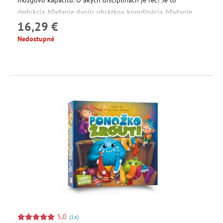
mozgovú kapacitu. O akých disciplínach je reč? Je to
dedukcia, hľadanie dvojíc obrázkov, koordinácia, hľadanie
16,29 €
cesty z bludiska a mnoho ďalších!
Nedostupné
5,0
(1x)