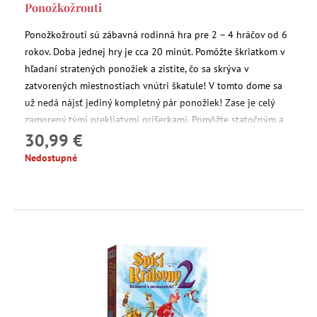
Ponožkožrouti
Ponožkožrouti sú zábavná rodinná hra pre 2 – 4 hráčov od 6
rokov. Doba jednej hry je cca 20 minút. Pomôžte škriatkom v
hľadaní stratených ponožiek a zistite, čo sa skrýva v
zatvorených miestnostiach vnútri škatule! V tomto dome sa
už nedá nájsť jediný kompletný pár ponožiek! Zase je celý
zamorený tými prekliatymi príšerkami. Pomôžte statočným a
30,99 €
pracovitým škriatkom zjednať poriadok.
Nedostupné