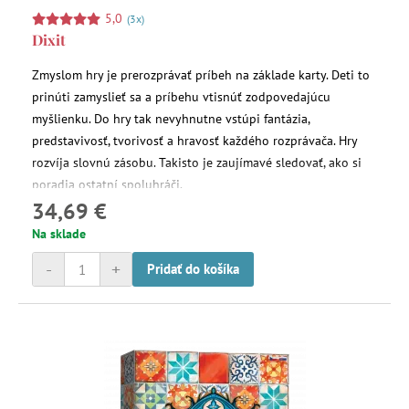
5,0
(3x)
Dixit
Zmyslom hry je prerozprávať príbeh na základe karty. Deti to
prinúti zamyslieť sa a príbehu vtisnúť zodpovedajúcu
myšlienku. Do hry tak nevyhnutne vstúpi fantázia,
predstavivosť, tvorivosť a hravosť každého rozprávača. Hry
rozvíja slovnú zásobu. Takisto je zaujímavé sledovať, ako si
poradia ostatní spoluhráči.
34,69 €
Na sklade
-
+
Pridať do košíka