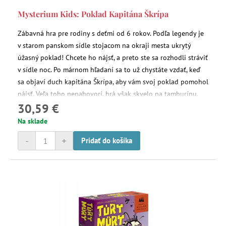
Mysterium Kids: Poklad Kapitána Škrípa
Zábavná hra pre rodiny s deťmi od 6 rokov. Podľa legendy je
v starom panskom sídle stojacom na okraji mesta ukrytý
úžasný poklad! Chcete ho nájsť, a preto ste sa rozhodli stráviť
v sídle noc. Po márnom hľadaní sa to už chystáte vzdať, keď
sa objaví duch kapitána Škrípa, aby vám svoj poklad pomohol
nájsť. Veľa toho nenahovorí, hrá však skvelo na tamburínu,
30,59 €
pomocou ktorej vám prezradí, v ktorej miestnosti máte
hľadať!
Na sklade
-
+
Pridať do košíka