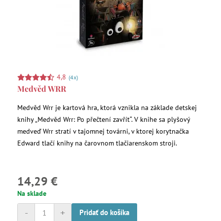
4,8
(4x)
Medvěd WRR
Medvěd Wrr je kartová hra, ktorá vznikla na základe detskej
knihy „Medvěd Wrr: Po přečtení zavřít“. ​​​​​​​V knihe sa plyšový
medveď Wrr stratí v tajomnej továrni, v ktorej korytnačka
Edward tlačí knihy na čarovnom tlačiarenskom stroji.
14,29 €
Na sklade
-
+
Pridať do košíka