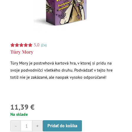
5,0
(2x)
Túry Mory
Túry Mory je postrehová kartová hra, v ktorej si prídu na
svoje podvodníčci všetkého druhu. Podvádzať v tejto hre
totiž nie je zakázané, ale naopak vysoko odporúčané!
11,39 €
Na sklade
-
+
Pridať do košíka