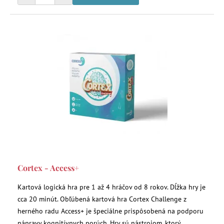
Cortex - Access+
Kartová logická hra pre 1 až 4 hráčov od 8 rokov. Dĺžka hry je
cca 20 minút. Obľúbená kartová hra Cortex Challenge z
herného radu Access+ je špeciálne prispôsobená na podporu
nápravy kognitívnych porúch. Hry sú nástrojom, ktorý