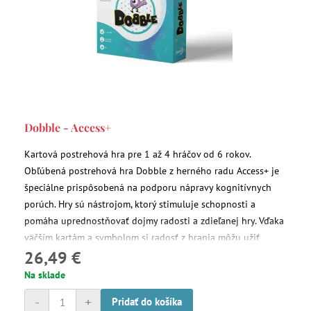
Dobble - Access+
Kartová postrehová hra pre 1 až 4 hráčov od 6 rokov.
Obľúbená postrehová hra Dobble z herného radu Access+ je
špeciálne prispôsobená na podporu nápravy kognitívnych
porúch. Hry sú nástrojom, ktorý stimuluje schopnosti a
pomáha uprednostňovať dojmy radosti a zdieľanej hry. Vďaka
väčším kartám a symbolom si radosť z hrania môžu užiť
26,49 €
skutočne všetci! Vyberte si úroveň obtiažnosti, preferované
pravidlá a pustite sa do hrania!
Na sklade
-
+
Pridať do košíka