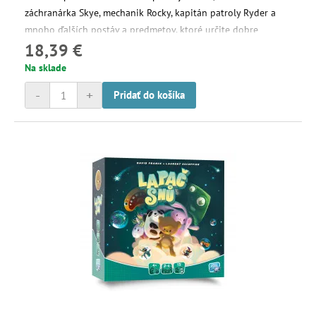
záchranárka Skye, mechanik Rocky, kapitán patroly Ryder a
mnoho ďalších postáv a predmetov, ktoré určite dobre
18,39 €
poznáte!
Na sklade
-
+
Pridať do košíka