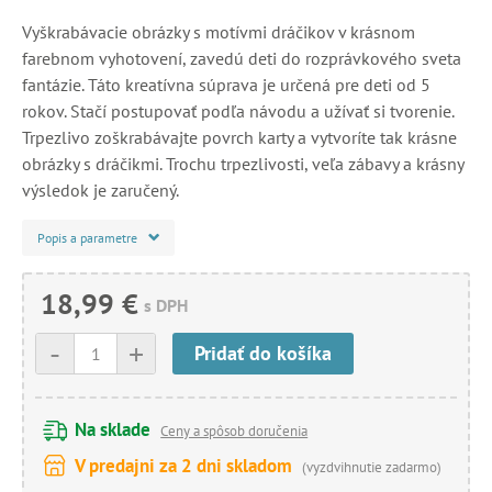
Vyškrabávacie obrázky s motívmi dráčikov v krásnom
farebnom vyhotovení, zavedú deti do rozprávkového sveta
fantázie. Táto kreatívna súprava je určená pre deti od 5
rokov. Stačí postupovať podľa návodu a užívať si tvorenie.
Trpezlivo zoškrabávajte povrch karty a vytvoríte tak krásne
obrázky s dráčikmi. Trochu trpezlivosti, veľa zábavy a krásny
výsledok je zaručený.
Popis a parametre
18,99 €
s DPH
-
+
Pridať do košíka
Na sklade
Ceny a spôsob doručenia
V predajni za 2 dni skladom
(vyzdvihnutie zadarmo)