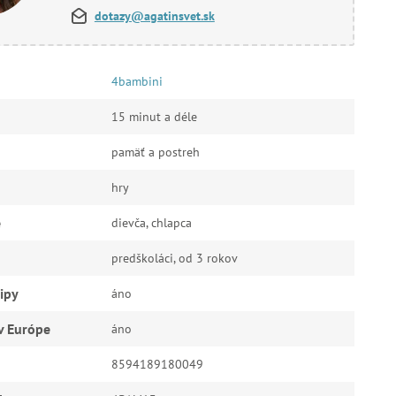
dotazy@agatinsvet.sk
4bambini
15 minut a déle
pamäť a postreh
hry
e
dievča, chlapca
predškoláci, od 3 rokov
ipy
áno
v Európe
áno
8594189180049