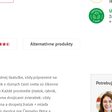
r
U
Ž
o
Alternatívne produkty
jednej škatuľke, vždy pripravené na
Potrebuj
ek z rôznych častí sveta sú šikovne
 Každé prostredie (statok, rybník,
oma dvojicami zvieratiek: vždy
ína a dospelý žralok + mláďa
nú dvojice pre Čierneho Petra a