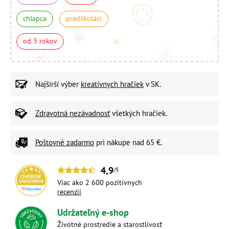
chlapca
predškoláci
od 3 rokov
Najširší výber
kreatívnych hračiek
v SK.
Zdravotná nezávadnosť
všetkých hračiek.
Poštovné zadarmo
pri nákupe nad 65 €.
4,9
/5
Viac ako 2 600 pozitívnych
recenzií
Udržateľný e-shop
Životné prostredie a starostlivosť