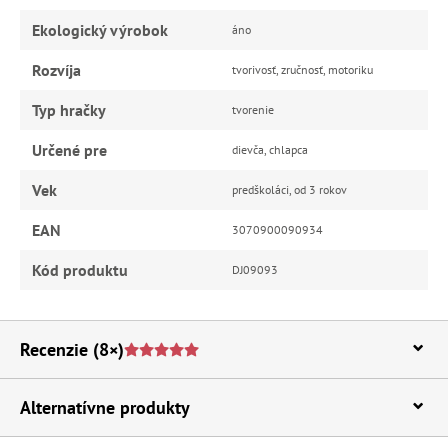
Ekologický výrobok
áno
Rozvíja
tvorivosť, zručnosť, motoriku
Typ hračky
tvorenie
Určené pre
dievča, chlapca
Vek
predškoláci, od 3 rokov
EAN
3070900090934
Kód produktu
DJ09093
Recenzie
(8×)
Alternatívne produkty