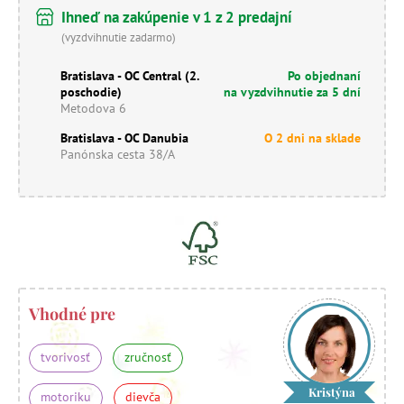
Ihneď na zakúpenie v 1 z 2 predajní
(vyzdvihnutie zadarmo)
Bratislava - OC Central (2.
Po objednaní
poschodie)
na vyzdvihnutie za 5 dní
Metodova 6
Bratislava - OC Danubia
O 2 dni na sklade
Panónska cesta 38/A
Vhodné pre
tvorivosť
zručnosť
Kristýna
motoriku
dievča