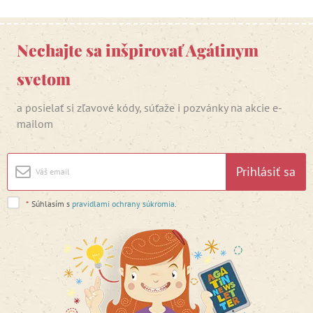
Nechajte sa inšpirovať Agátinym
svetom
a posielať si zľavové kódy, súťaže i pozvánky na akcie e-
mailom
Prihlásiť sa
*
Súhlasím s
pravidlami ochrany súkromia
.