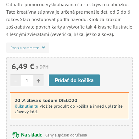
Odhaľte pomocou vyškrabávania čo sa skrýva na obrázku.
Táto kreatívna súprava je určená pre menšie deti od 3 do 6
rokov. Stačí postupovať podľa návodu. Krok za krokom
zoškrabúvate povrch karty a vytvoríte tak 4 krásne ilustrácie
s lesnými zvieratami (veverička, líška, ježko a sova).
Popis a parametre
6,49 €
s DPH
-
+
Pridať do košíka
20 % zľava s kódom DJECO20
Kliknutím tu
vložíte produkt do košíka a ihneď uplatníte
zľavový kód.
Na sklade
Ceny a spôsob doručenia