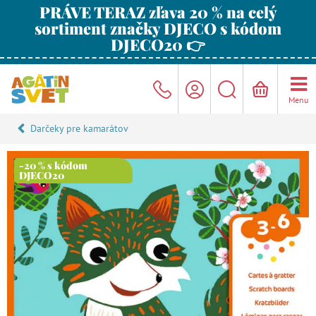
PRÁVE TERAZ zľava 20 % na celý
sortiment značky DJECO s kódom
DJECO20 👉
Menu
Darčeky pre kamarátov
-20 % s kódom
DJECO20