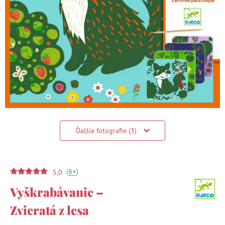
Ďalšie fotografie (3)
(
)
+
8
5,0
Vyškrabávanie –
Zvieratá z lesa