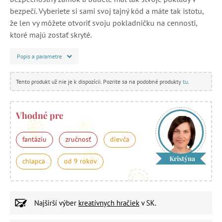
bezpečí. Vyberiete si sami svoj tajný kód a máte tak istotu,
že len vy môžete otvoriť svoju pokladničku na cennosti,
ktoré majú zostať skryté.
Popis a parametre
Tento produkt už nie je k dispozícii. Pozrite sa na podobné produkty
tu
.
Vhodné pre
fantáziu
zručnosť
dievča
Kristýna
chlapca
od 9 rokov
Najširší výber
kreatívnych hračiek
v SK.