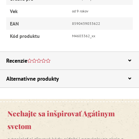
Vek
od 9 rokov
EAN
8590439033622
Kód produktu
M4603362_xx
Recenzie
Alternatívne produkty
Nechajte sa inšpirovať Agátinym
svetom