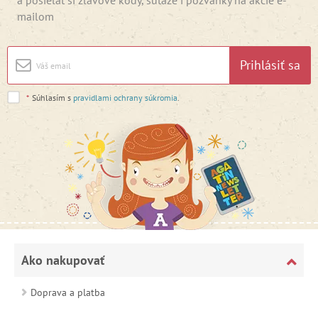
a posielať si zľavové kódy, súťaže i pozvánky na akcie e-
mailom
Prihlásiť sa
*
Súhlasím s
pravidlami ochrany súkromia
.
Ako nakupovať
Doprava a platba