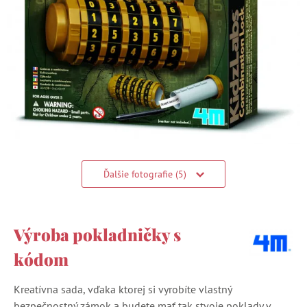
Ďalšie fotografie (5)
Výroba pokladničky s
kódom
Kreatívna sada, vďaka ktorej si vyrobíte vlastný
bezpečnostný zámok a budete mať tak stvoje poklady v