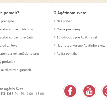
te poradiť?
O Agátinom svete
 predajne
Náš príbeh
alebo čo baví chlapcov
Mama pre mamy
alebo čo baví dievčatá
10 dôvodov pre Agátin svet
e od zmluvy
Hodnoty a korene Agátinho sveta
átenie a reklamácie tovaru
Agáta pomáha
ý poriadok
kcií, zliav a garancií
te Agátin Svet
052 867
Po - Pia 9:00 - 15:00