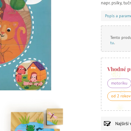
napr. psíky, tu
Popis a param
Tento produ
tu
.
Vhodné p
motoriku
od 2 rokov
Najširší