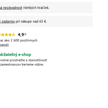
ná nezávadnosť
všetkých hračiek.
é zadarmo
pri nákupe nad 65 €.
4,9
/5
iac ako 2 600 pozitívnych
ecenzií
držateľný e-shop
ivotné prostredie a starostlivosť
 zamestnancov berieme vážne.