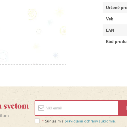
Určené pr
Vek
EAN
Kód produ
m svetom
ailom
*
Súhlasím s
pravidlami ochrany súkromia
.