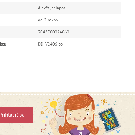
e
dievča, chlapca
od 2 rokov
3048700024060
ktu
DD_V2406_xx
Prihlásiť sa