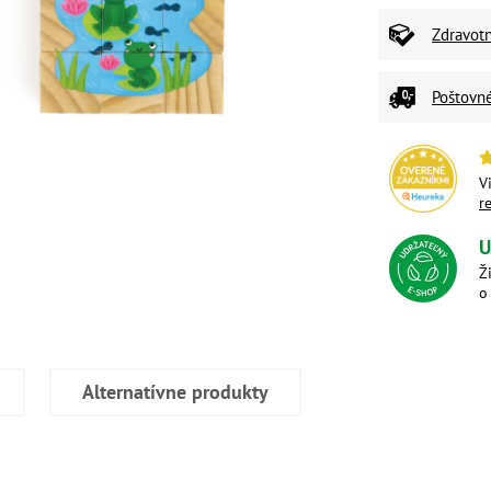
Zdravot
Poštovn
V
r
U
Ž
o
Alternatívne produkty