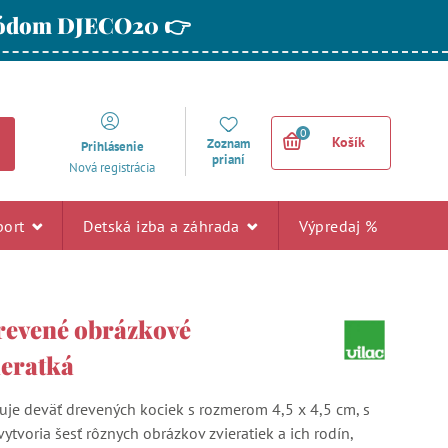
 kódom DJECO20 👉
0
Košík
Zoznam
Prihlásenie
prianí
Nová registrácia
port
Detská izba a záhrada
Výpredaj %
drevené obrázkové
ieratká
je deväť drevených kociek s rozmerom 4,5 x 4,5 cm, s
 vytvoria šesť rôznych obrázkov zvieratiek a ich rodín,