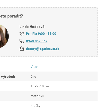
ete poradiť?
Linda Hodková
Po - Pia 9:00 - 15:00
0940 052 867
dotazy@agatinsvet.sk
Vilac
ý výrobok
áno
18x5x18 cm
motoriku
hračky