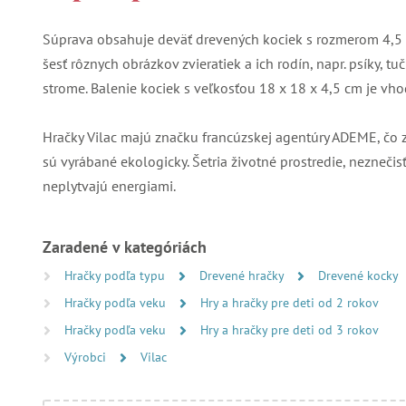
Súprava obsahuje deväť drevených kociek s rozmerom 4,5 x 
šesť rôznych obrázkov zvieratiek a ich rodín, napr. psíky, t
strome. Balenie kociek s veľkosťou 18 x 18 x 4,5 cm je vho
Hračky Vilac majú značku francúzskej agentúry ADEME, čo 
sú vyrábané ekologicky. Šetria životné prostredie, nezneči
neplytvajú energiami.
Zaradené v kategóriách
Hračky podľa typu
Drevené hračky
Drevené kocky
Hračky podľa veku
Hry a hračky pre deti od 2 rokov
Hračky podľa veku
Hry a hračky pre deti od 3 rokov
Výrobci
Vilac