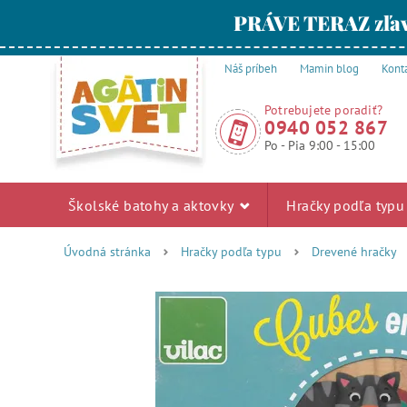
PRÁVE TERAZ zľav
Náš príbeh
Mamin blog
Kont
Potrebujete poradiť?
0940 052 867
Po - Pia 9:00 - 15:00
Školské batohy a aktovky
Hračky podľa typ
Úvodná stránka
Hračky podľa typu
Drevené hračky