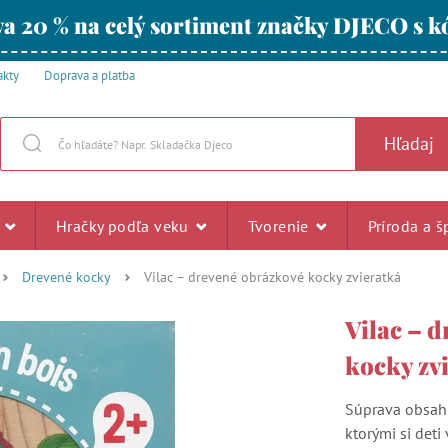
a 20 % na celý sortiment značky DJECO s
akty
Doprava a platba
Hľadaj
u
Hračky podľa veku
Tvorenie
Príroda a š
Drevené kocky
Vilac – drevené obrázkové kocky zvieratká
Vilac – 
kocky zv
Súprava obsahu
ktorými si deti