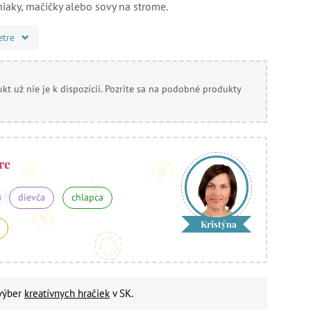
čniaky, mačičky alebo sovy na strome.
etre
kt už nie je k dispozícii. Pozrite sa na podobné produkty
re
dievča
chlapca
Kristýna
 výber
kreatívnych hračiek
v SK.