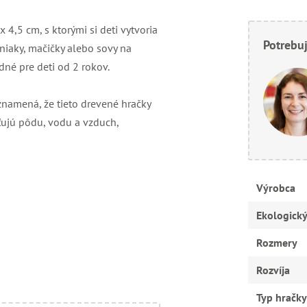
4,5 cm, s ktorými si deti vytvoria
Potrebuj
učniaky, mačičky alebo sovy na
dné pre deti od 2 rokov.
znamená, že tieto drevené hračky
sťujú pôdu, vodu a vzduch,
Výrobca
Ekologick
Rozmery
Rozvíja
Typ hračky