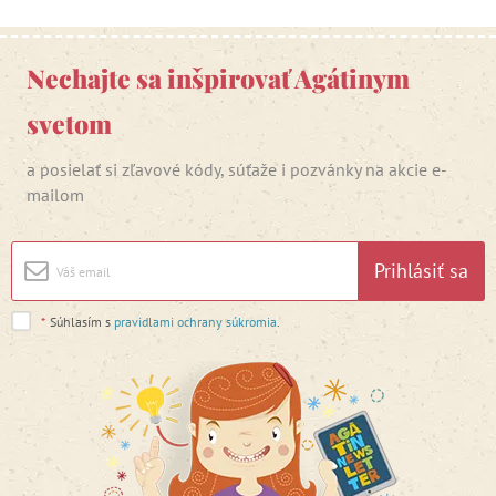
Nechajte sa inšpirovať Agátinym
svetom
a posielať si zľavové kódy, súťaže i pozvánky na akcie e-
mailom
Prihlásiť sa
*
Súhlasím s
pravidlami ochrany súkromia
.