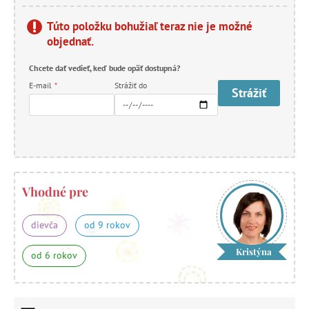
Túto položku bohužiaľ teraz nie je možné
objednať.
Chcete dať vedieť, keď bude opäť dostupná?
E-mail
*
Strážiť do
Strážiť
Vhodné pre
dievča
od 9 rokov
Kristýna
od 6 rokov