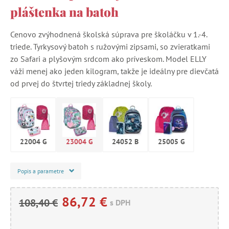
pláštenka na batoh
Cenovo zvýhodnená školská súprava pre školáčku v 1.-4.
triede. Tyrkysový batoh s ružovými zipsami, so zvieratkami
zo Safari a plyšovým srdcom ako príveskom. Model ELLY
váži menej ako jeden kilogram, takže je ideálny pre dievčatá
od prvej do štvrtej triedy základnej školy.
22004 G
23004 G
24052 B
25005 G
Popis a parametre
86,72 €
108,40 €
s DPH