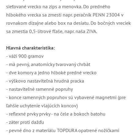
sieťované vrecko na zips a menovka. Do predného
hlbokého vrecka sa zmestí napr. peračník PENN 23004 v
rovnakom dizajne alebo box na desiatu. Do bočných vreciek
sa zmestia 0,5-litrové fľaše, napr. naša ZIVA.
Hlavná charakteristika:
- váži 900 gramov
- má pevný, anatomicky tvarovaný chrbát
- dve komory a jedno hlboké predné vrecko
- výškovo nastaviteľná hrudná pracka
- nastaviteľné ramenné popruhy
- konce ramenných popruhov sú vybavené magnetmi (pre
ľahšie uchytenie vlajúcich koncov)
- reflexné prvky prvky - na čele a bokoch batohu
- záter proti dažďu
- pevné dno z materiálu TOPDURA opatrené nožičkami