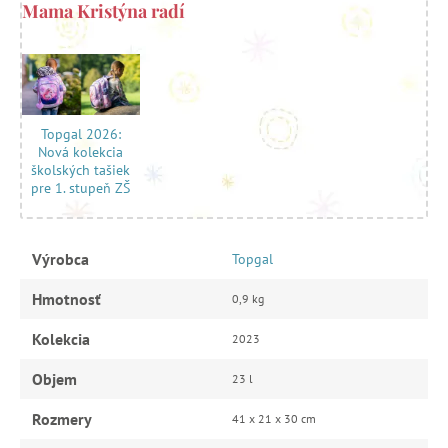
Mama Kristýna radí
Topgal 2026:
Nová kolekcia
školských tašiek
pre 1. stupeň ZŠ
Výrobca
Topgal
Hmotnosť
0,9 kg
Kolekcia
2023
Objem
23 l
Rozmery
41 x 21 x 30 cm