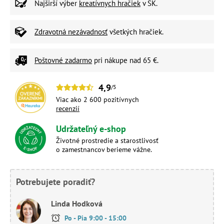
Najširší výber
kreatívnych hračiek
v SK.
Zdravotná nezávadnosť
všetkých hračiek.
Poštovné zadarmo
pri nákupe nad 65 €.
4,9
/5
Viac ako 2 600 pozitívnych
recenzií
Udržateľný e-shop
Životné prostredie a starostlivosť
o zamestnancov berieme vážne.
Potrebujete poradiť?
Linda Hodková
Po - Pia 9:00 - 15:00