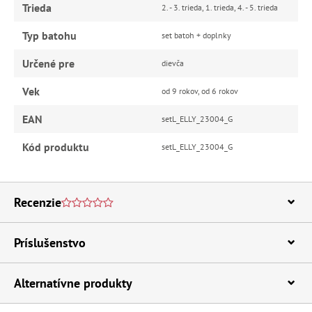
Trieda
2. - 3. trieda, 1. trieda, 4. - 5. trieda
Typ batohu
set batoh + doplnky
Určené pre
dievča
Vek
od 9 rokov, od 6 rokov
EAN
setL_ELLY_23004_G
Kód produktu
setL_ELLY_23004_G
Recenzie
Príslušenstvo
Alternatívne produkty