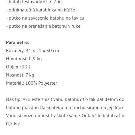
- batoh testovaný v ITC Zlín
- odnímateľná karabínka na kľúče
- pútko na zavesenie batohu na lavicu
- pútko na prenášanie batohu v ruke
Parametre:
Rozmery: 41 x 21 x 30 cm
Hmotnosť: 0,9 kg
Objem: 23 l
Nosnosť: 7 kg
Materiál: 100% Polyester
Náš tip: Ako ešte znížiť váhu batohu? Čo tak dať deťom do
batohu prázdnu fľašu alebo len trochu sirupu na jej dno?
Vodu si môžu dopustiť v škole samé. Odľahčíte batoh až o
0,5 kg!