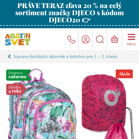
PRÁVE TERAZ zľava 20 % na celý
sortiment značky DJECO s kódom
DJECO20 👉
Menu
Súpravy školských aktoviek a batohov pre 1. – 2. triedu
Doprava
Akcia
zadarmo
Záruka
4 roky