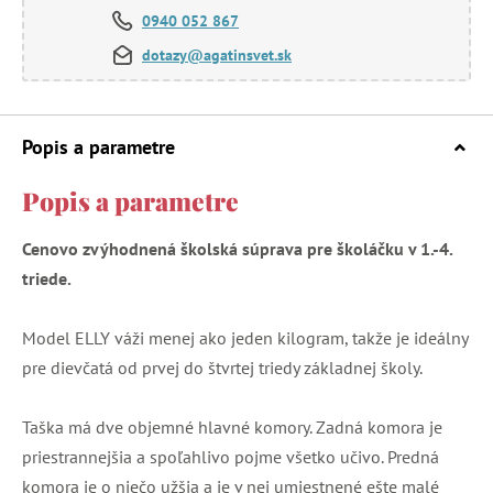
0940 052 867
dotazy@agatinsvet.sk
Popis a parametre
Popis a parametre
Cenovo zvýhodnená školská súprava pre školáčku v 1.-4.
triede.
Model ELLY váži menej ako jeden kilogram, takže je ideálny
pre dievčatá od prvej do štvrtej triedy základnej školy.
Taška má dve objemné hlavné komory. Zadná komora je
priestrannejšia a spoľahlivo pojme všetko učivo. Predná
komora je o niečo užšia a je v nej umiestnené ešte malé