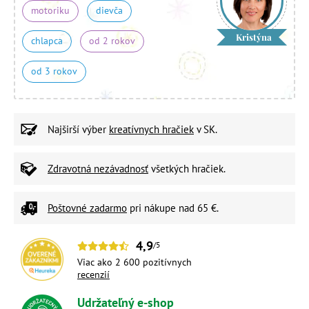
motoriku
dievča
Kristýna
chlapca
od 2 rokov
od 3 rokov
Najširší výber
kreatívnych hračiek
v SK.
Zdravotná nezávadnosť
všetkých hračiek.
Poštovné zadarmo
pri nákupe nad 65 €.
4,9
/5
Viac ako 2 600 pozitívnych
recenzií
Udržateľný e-shop