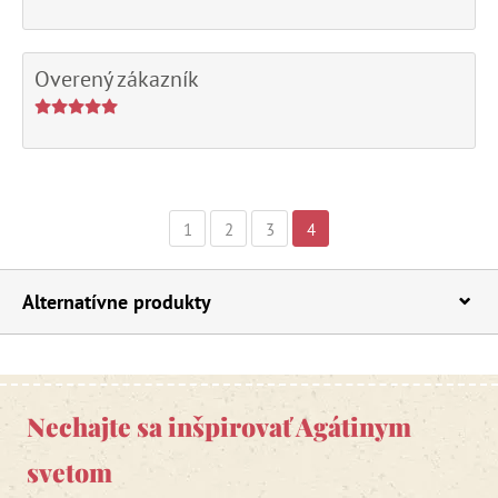
Overený zákazník
1
2
3
4
Alternatívne produkty
Nechajte sa inšpirovať Agátinym
svetom