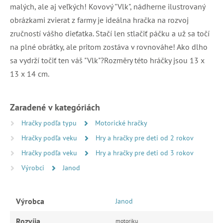
malých, ale aj veľkých! Kovový "Vlk", nádherne ilustrovaný
obrázkami zvierat z farmy je ideálna hračka na rozvoj
zručností vášho dieťatka. Stačí len stlačiť páčku a už sa točí
na plné obrátky, ale pritom zostáva v rovnováhe! Ako dlho
sa vydrží točiť ten váš "Vlk"?Rozměry této hráčky jsou 13 x
13 x 14 cm.
Zaradené v kategóriách
Hračky podľa typu
Motorické hračky
Hračky podľa veku
Hry a hračky pre deti od 2 rokov
Hračky podľa veku
Hry a hračky pre deti od 3 rokov
Výrobci
Janod
Výrobca
Janod
Rozvíja
motoriku