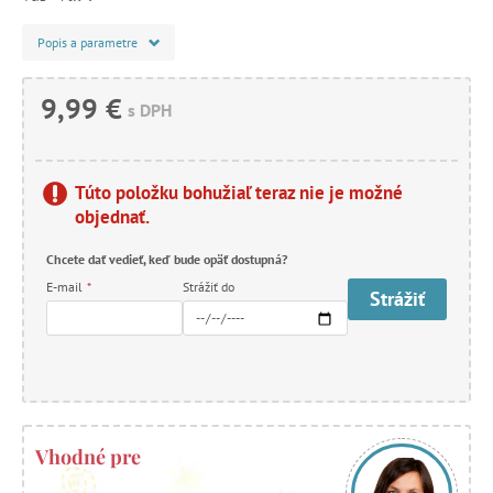
Popis a parametre
9,99 €
s DPH
Túto položku bohužiaľ teraz nie je možné
objednať.
Chcete dať vedieť, keď bude opäť dostupná?
E-mail
*
Strážiť do
Strážiť
Vhodné pre