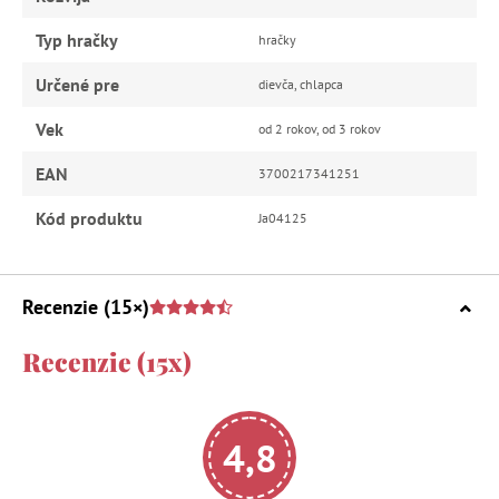
Typ hračky
hračky
Určené pre
dievča, chlapca
Vek
od 2 rokov, od 3 rokov
EAN
3700217341251
Kód produktu
Ja04125
Recenzie
(15×)
Recenzie (15x)
4,8