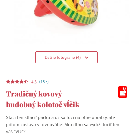
Ďalšie fotografie (4)
(
)
+
15
4,8
Tradičný kovový
hudobný kolotoč vĺčik
Stačí len stlačiť páčku a už sa točí na plné obrátky, ale
pritom zostáva v rovnováhe! Ako dlho sa vydrží točiť ten
váš "Vlk"?