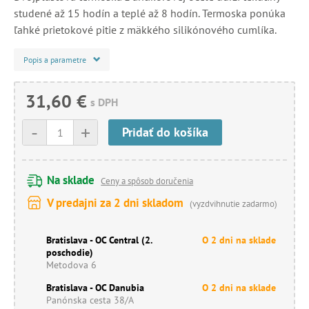
studené až 15 hodín a teplé až 8 hodín. Termoska ponúka
ľahké prietokové pitie z mäkkého silikónového cumlíka.
Popis a parametre
31,60 €
s DPH
-
+
Pridať do košíka
Na sklade
Ceny a spôsob doručenia
V predajni za 2 dni skladom
(vyzdvihnutie zadarmo)
Bratislava - OC Central (2.
O 2 dni na sklade
poschodie)
Metodova 6
Bratislava - OC Danubia
O 2 dni na sklade
Panónska cesta 38/A