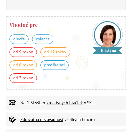
Vhodné pre
dievča
chlapca
Kristýna
od 9 rokov
od 12 rokov
od 6 rokov
predškoláci
od 3 rokov
Najširší výber
kreatívnych hračiek
v SK.
Zdravotná nezávadnosť
všetkých hračiek.