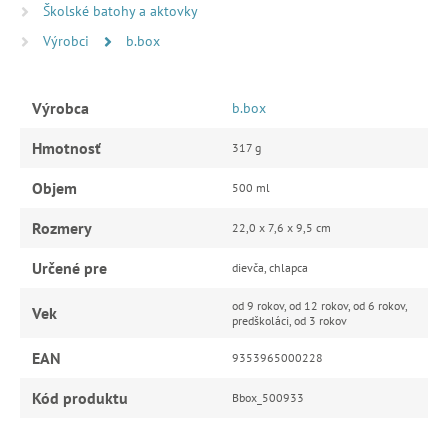
Školské batohy a aktovky
Výrobci
b.box
Výrobca
b.box
Hmotnosť
317 g
Objem
500 ml
Rozmery
22,0 x 7,6 x 9,5 cm
Určené pre
dievča, chlapca
od 9 rokov, od 12 rokov, od 6 rokov,
Vek
predškoláci, od 3 rokov
EAN
9353965000228
Kód produktu
Bbox_500933