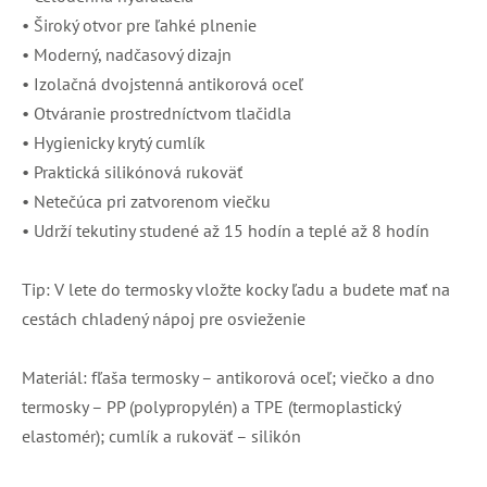
• Široký otvor pre ľahké plnenie
• Moderný, nadčasový dizajn
• Izolačná dvojstenná antikorová oceľ
• Otváranie prostredníctvom tlačidla
• Hygienicky krytý cumlík
• Praktická silikónová rukoväť
• Netečúca pri zatvorenom viečku
• Udrží tekutiny studené až 15 hodín a teplé až 8 hodín
Tip: V lete do termosky vložte kocky ľadu a budete mať na
cestách chladený nápoj pre osvieženie
Materiál: fľaša termosky – antikorová oceľ; viečko a dno
termosky – PP (polypropylén) a TPE (termoplastický
elastomér); cumlík a rukoväť – silikón