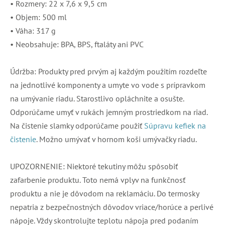
• Rozmery: 22 x 7,6 x 9,5 cm
• Objem: 500 ml
• Váha: 317 g
• Neobsahuje: BPA, BPS, ftaláty ani PVC
Údržba: Produkty pred prvým aj každým použitím rozdeľte
na jednotlivé komponenty a umyte vo vode s prípravkom
na umývanie riadu. Starostlivo opláchnite a osušte.
Odporúčame umyť v rukách jemným prostriedkom na riad.
Na čistenie slamky odporúčame použiť
Súpravu kefiek na
čistenie
. Možno umývať v hornom koši umývačky riadu.
UPOZORNENIE: Niektoré tekutiny môžu spôsobiť
zafarbenie produktu. Toto nemá vplyv na funkčnosť
produktu a nie je dôvodom na reklamáciu. Do termosky
nepatria z bezpečnostných dôvodov vriace/horúce a perlivé
nápoje. Vždy skontrolujte teplotu nápoja pred podaním