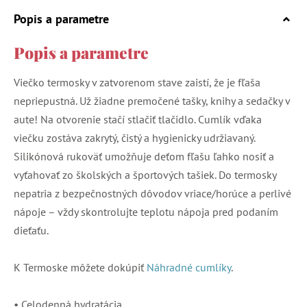
Popis a parametre
Popis a parametre
Viečko termosky v zatvorenom stave zaistí, že je fľaša
nepriepustná. Už žiadne premočené tašky, knihy a sedačky v
aute! Na otvorenie stačí stlačiť tlačidlo. Cumlík vďaka
viečku zostáva zakrytý, čistý a hygienicky udržiavaný.
Silikónová rukoväť umožňuje deťom fľašu ľahko nosiť a
vyťahovať zo školských a športových tašiek. Do termosky
nepatria z bezpečnostných dôvodov vriace/horúce a perlivé
nápoje – vždy skontrolujte teplotu nápoja pred podaním
dieťaťu.
K Termoske môžete dokúpiť
Náhradné cumlíky
.
• Celodenná hydratácia