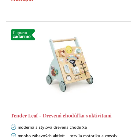
Doprava
zadarmo
Tender Leaf - Drevená chodúľka s aktivitami
moderná a štýlová drevená chodúľka
mnoho zábavných aktivít – rozvíja motoriku a zmysly