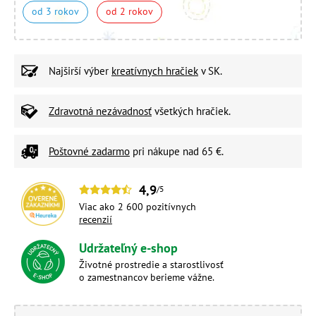
od 3 rokov
od 2 rokov
Najširší výber
kreatívnych hračiek
v SK.
Zdravotná nezávadnosť
všetkých hračiek.
Poštovné zadarmo
pri nákupe nad 65 €.
4,9
/5
Viac ako 2 600 pozitívnych
recenzií
Udržateľný e-shop
Životné prostredie a starostlivosť
o zamestnancov berieme vážne.