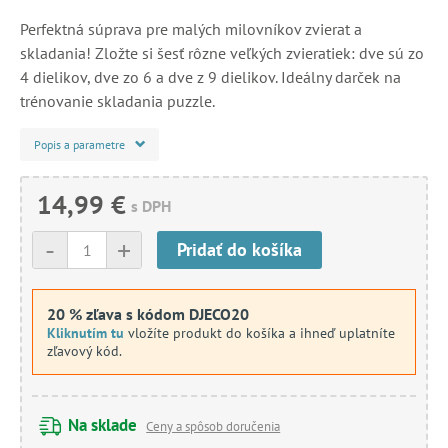
Perfektná súprava pre malých milovníkov zvierat a
skladania! Zložte si šesť rôzne veľkých zvieratiek: dve sú zo
4 dielikov, dve zo 6 a dve z 9 dielikov. Ideálny darček na
trénovanie skladania puzzle.
Popis a parametre
14,99 €
s DPH
-
+
Pridať do košíka
20 % zľava s kódom DJECO20
Kliknutím tu
vložíte produkt do košíka a ihneď uplatníte
zľavový kód.
Na sklade
Ceny a spôsob doručenia