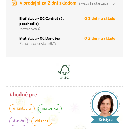
V predajni za 2 dni skladom
(vyzdvihnutie zadarmo)
Bratislava - OC Central (2.
O 2 dni na sklade
poschodie)
Metodova 6
Bratislava - OC Danubia
O 2 dni na sklade
Panónska cesta 38/A
Vhodné pre
orientáciu
motoriku
Kristýna
dievča
chlapca