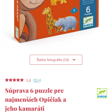
Ďalšie fotografie (10)
(
)
+
31
5,0
Súprava 6 puzzle pre
najmenších Opičiak a
jeho kamaráti