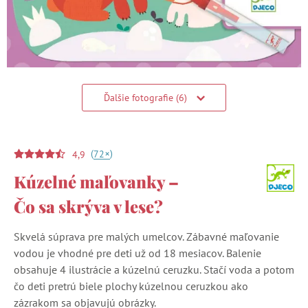
Ďalšie fotografie (6)
(
)
+
72
4,9
Kúzelné maľovanky –
Čo sa skrýva v lese?
Skvelá súprava pre malých umelcov. Zábavné maľovanie
vodou je vhodné pre deti už od 18 mesiacov. Balenie
obsahuje 4 ilustrácie a kúzelnú ceruzku. Stačí voda a potom
čo deti pretrú biele plochy kúzelnou ceruzkou ako
zázrakom sa objavujú obrázky.