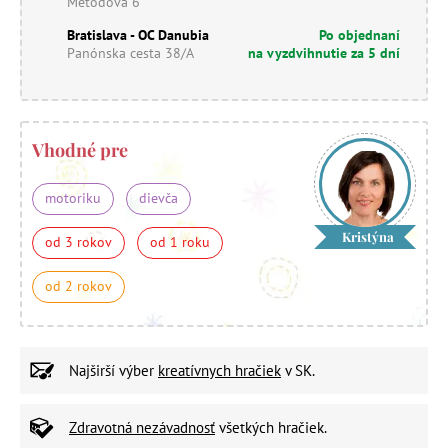
Metodova 6
Bratislava - OC Danubia
Po objednaní
Panónska cesta 38/A
na vyzdvihnutie za 5 dní
Vhodné pre
motoriku
dievča
Kristýna
od 3 rokov
od 1 roku
od 2 rokov
Najširší výber
kreatívnych hračiek
v SK.
Zdravotná nezávadnosť
všetkých hračiek.