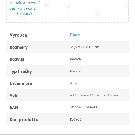
zabaviť a rozvíjať
deti vo veku 2 –
3 rokov?
Výrobca
Djeco
Rozmery
31,5 x 22 x 1,5 cm
Rozvíja
motoriku
Typ hračky
tvorenie
Určené pre
dievča
Vek
od 3 rokov, od 1 roku, od 2 rokov
EAN
3070900090644
Kód produktu
DJ09064