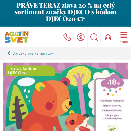
PRÁVE TERAZ zľava 20 % na celý
sortiment značky DJECO s kódom
DJECO20 👉
Menu
Darčeky pre kamarátov
-20 % s kódom
DJECO20