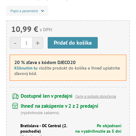
Popis a parametre
10,99 €
s DPH
-
+
Pridať do košíka
20 % zľava s kódom DJECO20
Kliknutím tu
vložíte produkt do košíka a ihneď uplatníte
zľavový kód.
Dostupné len v predajni
Ceny a spôsob doručenia
Ihneď na zakúpenie v 2 z 2 predajní
(vyzdvihnutie zadarmo)
Bratislava - OC Central (2.
Po objednaní
poschodie)
na vyzdvihnutie za 5 dní