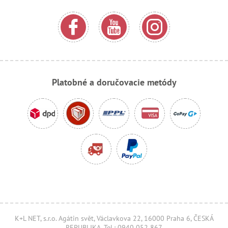
Platobné a doručovacie metódy
K+L NET, s.r.o. Agátin svět, Václavkova 22, 16000 Praha 6, ČESKÁ
REPUBLIKA, Tel.: 0940 052 867