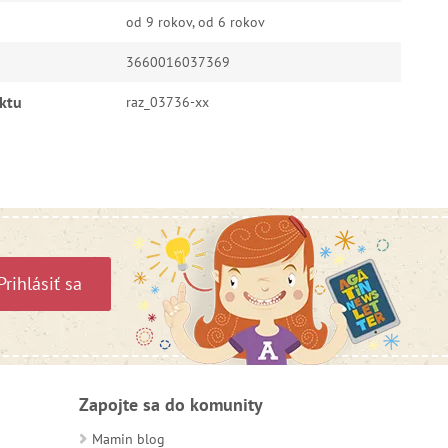
od 9 rokov, od 6 rokov
3660016037369
ktu
raz_03736-xx
Prihlásiť sa
Zapojte sa do komunity
Mamin blog