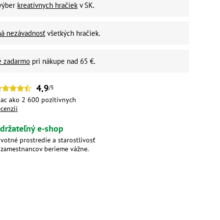
 výber
kreatívnych hračiek
v SK.
ná nezávadnosť
všetkých hračiek.
é zadarmo
pri nákupe nad 65 €.
4,9
/5
iac ako 2 600 pozitívnych
ecenzií
držateľný e-shop
ivotné prostredie a starostlivosť
 zamestnancov berieme vážne.