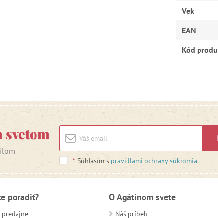
Vek
EAN
Kód produ
m svetom
ailom
*
Súhlasím s
pravidlami ochrany súkromia
.
te poradiť?
O Agátinom svete
 predajne
Náš príbeh