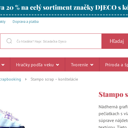
a 20 % na celý sortiment značky DJECO s
akty
Doprava a platba
Hľadaj
u
Hračky podľa veku
Tvorenie
Príroda a š
scrapbooking
Stampo scrap – konštelácie
Stampo s
Nádherná grafi
pečiatkach s vi
súprave nájdet
textúrou. Tieto