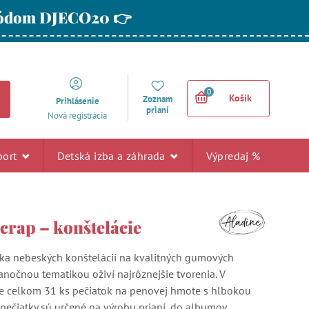
 kódom DJECO20 👉
0
Košík
Zoznam
Prihlásenie
prianí
Nová registrácia
port
Detská izba a záhrada
Výpredaj %
crap – konštelácie
ka nebeských konštelácií na kvalitných gumových
anočnou tematikou oživí najrôznejšie tvorenia. V
e celkom 31 ks pečiatok na penovej hmote s hlbokou
 pečiatky sú určené na výrobu prianí, do albumov,