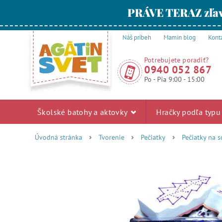
PRÁVE TERAZ zľav
Náš príbeh
Mamin blog
Kont
Potrebujete poradiť?
0940 052 867
Po - Pia 9:00 - 15:00
Školské batohy a aktovky
Hračky podľa typ
Úvodná stránka
Tvorenie
Pečiatky
Pečiatky na 