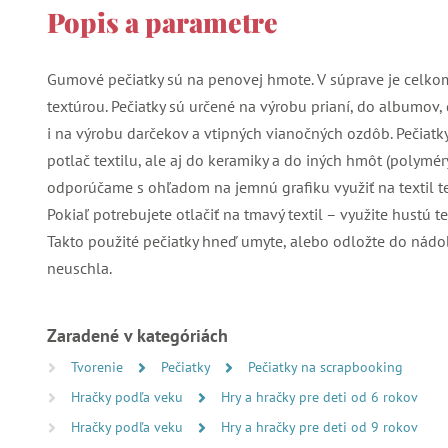
Popis a parametre
Gumové pečiatky sú na penovej hmote. V súprave je celko
textúrou. Pečiatky sú určené na výrobu prianí, do albumov, 
i na výrobu darčekov a vtipných vianočných ozdôb. Pečiatky
potlač textilu, ale aj do keramiky a do iných hmôt (polyméry
odporúčame s ohľadom na jemnú grafiku využiť na textil te
Pokiaľ potrebujete otlačiť na tmavý textil – využite hustú te
Takto použité pečiatky hneď umyte, alebo odložte do nádob
neuschla.
Zaradené v kategóriách
Tvorenie
Pečiatky
Pečiatky na scrapbooking
Hračky podľa veku
Hry a hračky pre deti od 6 rokov
Hračky podľa veku
Hry a hračky pre deti od 9 rokov