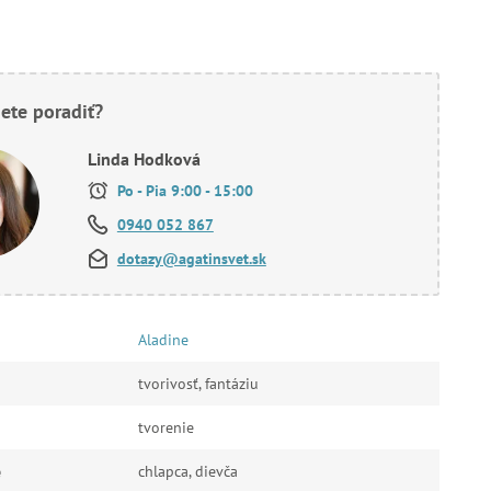
ete poradiť?
Linda Hodková
Po - Pia 9:00 - 15:00
0940 052 867
dotazy@agatinsvet.sk
Aladine
tvorivosť, fantáziu
tvorenie
e
chlapca, dievča