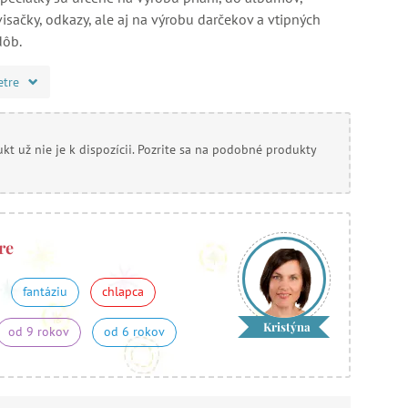
isačky, odkazy, ale aj na výrobu darčekov a vtipných
dôb.
etre
kt už nie je k dispozícii. Pozrite sa na podobné produkty
re
fantáziu
chlapca
Kristýna
od 9 rokov
od 6 rokov