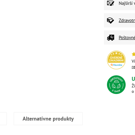
Najširší
Zdravot
Poštovn
V
r
U
Ž
o
Alternatívne produkty