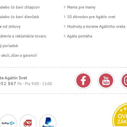
alebo čo baví chlapcov
Mama pre mamy
alebo čo baví dievčatá
10 dôvodov pre Agátin svet
e od zmluvy
Hodnoty a korene Agátinho sveta
átenie a reklamácie tovaru
Agáta pomáha
ý poriadok
kcií, zliav a garancií
te Agátin Svet
052 867
Po - Pia 9:00 - 15:00