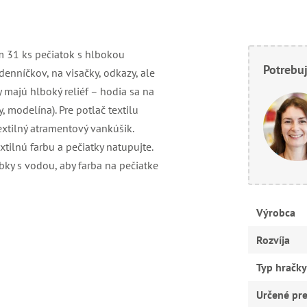
m 31 ks pečiatok s hlbokou
Potrebuj
denníčkov, na visačky, odkazy, ale
 majú hlboký reliéf – hodia sa na
, modelína). Pre potlač textilu
xtilný atramentový vankúšik.
xtilnú farbu a pečiatky natupujte.
ky s vodou, aby farba na pečiatke
Výrobca
Rozvíja
Typ hračky
Určené pr