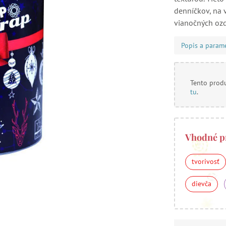
denníčkov, na v
vianočných oz
Popis a param
Tento produ
tu
.
Vhodné p
tvorivosť
dievča