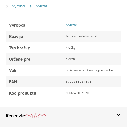
Výrobci
Souza!
Výrobca
Souza!
Rozvíja
fantáziu, estetiku a cit
Typ hračky
hračky
Určené pre
dievča
Vek
od 6 rokov, od 3 rokov, predškoláci
EAN
8720955284691
Kód produktu
SOUZA_107170
Recenzie