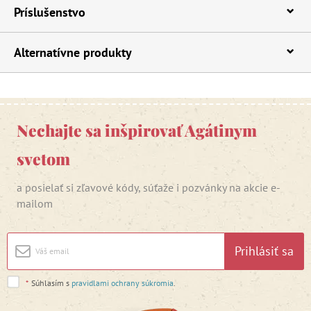
Príslušenstvo
Alternatívne produkty
Nechajte sa inšpirovať Agátinym
svetom
a posielať si zľavové kódy, súťaže i pozvánky na akcie e-
mailom
Prihlásiť sa
*
Súhlasím s
pravidlami ochrany súkromia
.