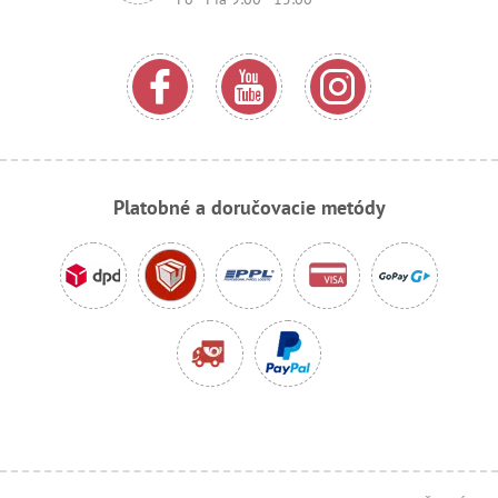
Platobné a doručovacie metódy