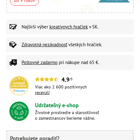
od 9 rokov
Najširší výber
kreatívnych hračiek
v SK.
Zdravotná nezávadnosť
všetkých hračiek.
Poštovné zadarmo
pri nákupe nad 65 €.
4,9
/5
Viac ako 2 600 pozitívnych
recenzií
Udržateľný e-shop
Životné prostredie a starostlivosť
o zamestnancov berieme vážne.
Potrebujete poradiť?