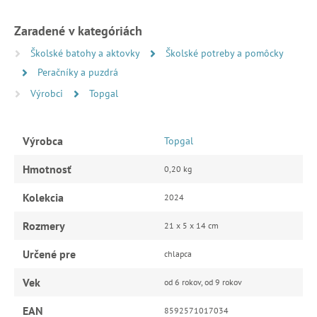
Zaradené v kategóriách
Školské batohy a aktovky
Školské potreby a pomôcky
Peračníky a puzdrá
Výrobci
Topgal
Výrobca
Topgal
Hmotnosť
0,20 kg
Kolekcia
2024
Rozmery
21 x 5 x 14 cm
Určené pre
chlapca
Vek
od 6 rokov, od 9 rokov
EAN
8592571017034