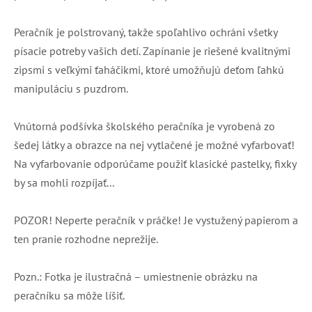
Peračník je polstrovaný, takže spoľahlivo ochráni všetky
písacie potreby vašich detí. Zapínanie je riešené kvalitnými
zipsmi s veľkými ťaháčikmi, ktoré umožňujú deťom ľahkú
manipuláciu s puzdrom.
Vnútorná podšívka školského peračníka je vyrobená zo
šedej látky a obrazce na nej vytlačené je možné vyfarbovať!
Na vyfarbovanie odporúčame použiť klasické pastelky, fixky
by sa mohli rozpíjať...
POZOR! Neperte peračník v práčke! Je vystužený papierom a
ten pranie rozhodne neprežije.
Pozn.: Fotka je ilustračná – umiestnenie obrázku na
peračníku sa môže líšiť.