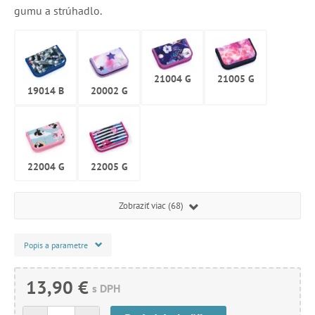
gumu a strúhadlo.
21004 G
21005 G
19014 B
20002 G
22004 G
22005 G
Zobraziť viac (68)
Popis a parametre
13,90 €
s DPH