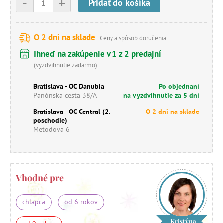
-
+
Pridať do košíka
O 2 dni na sklade
Ceny a spôsob doručenia
Ihneď na zakúpenie v 1 z 2 predajní
(vyzdvihnutie zadarmo)
Bratislava - OC Danubia
Po objednaní
Panónska cesta 38/A
na vyzdvihnutie za 5 dní
Bratislava - OC Central (2.
O 2 dni na sklade
poschodie)
Metodova 6
Vhodné pre
chlapca
od 6 rokov
Kristýna