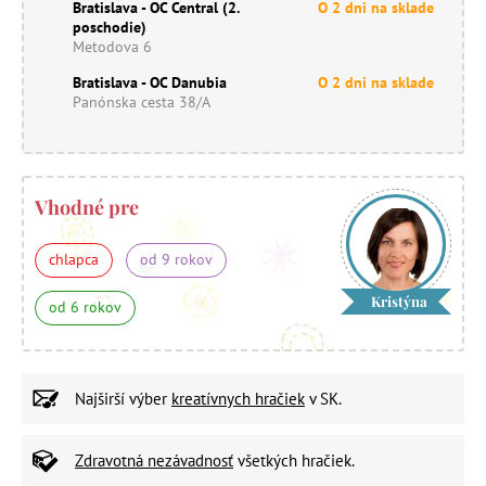
Bratislava - OC Central (2.
O 2 dni na sklade
poschodie)
Metodova 6
Bratislava - OC Danubia
O 2 dni na sklade
Panónska cesta 38/A
Vhodné pre
chlapca
od 9 rokov
Kristýna
od 6 rokov
Najširší výber
kreatívnych hračiek
v SK.
Zdravotná nezávadnosť
všetkých hračiek.