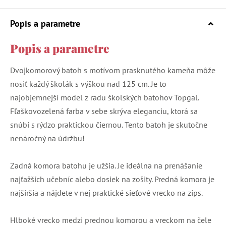
Popis a parametre
Popis a parametre
Dvojkomorový batoh s motívom prasknutého kameňa môže
nosiť každý školák s výškou nad 125 cm. Je to
najobjemnejší model z radu školských batohov Topgal.
Fľaškovozelená farba v sebe skrýva eleganciu, ktorá sa
snúbi s rýdzo praktickou čiernou. Tento batoh je skutočne
nenáročný na údržbu!
Zadná komora batohu je užšia. Je ideálna na prenášanie
najťažších učebníc alebo dosiek na zošity. Predná komora je
najširšia a nájdete v nej praktické sieťové vrecko na zips.
Hlboké vrecko medzi prednou komorou a vreckom na čele