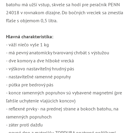
batohu má užší vstup, skvele sa hodí pre peračník PENN
24018 v rovnakom dizajne. Do bočných vreciek sa zmestia
fľaše s objemom 0,5 litra.
Hlavná charakteristika:
- váži niečo vyše 1 kg
- má pevný anatomicky tvarovaný chrbát s výstužou
- dve komory a dve hlboké vrecká
- výškovo nastaviteľný hrudný pás
- nastaviteľné ramenné popruhy
- pútka pre bedrový pás
- konce ramenných popruhov sú vybavené magnetmi (pre
ľahšie uchytenie vlajúcich koncov)
- reflexné prvky - na prednej strane a bokoch batohu, na
ramenných popruhoch
- záter proti dažďu
- pevné dno z materiálu TOPDURA opatrené nožičkami