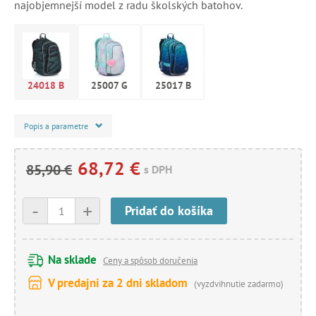
najobjemnejší model z radu školských batohov.
24018 B
25007 G
25017 B
Popis a parametre
68,72 €
85,90 €
s DPH
-
+
Pridať do košíka
Na sklade
Ceny a spôsob doručenia
V predajni za 2 dni skladom
(vyzdvihnutie zadarmo)