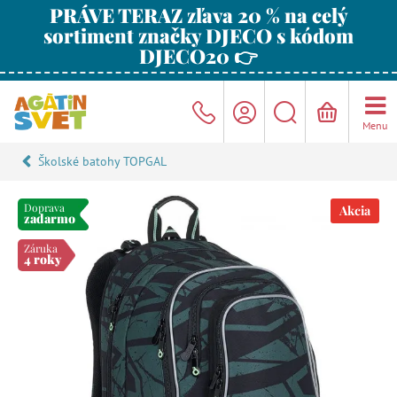
PRÁVE TERAZ zľava 20 % na celý
sortiment značky DJECO s kódom
DJECO20 👉
Menu
Školské batohy TOPGAL
Doprava
Akcia
zadarmo
Záruka
4 roky