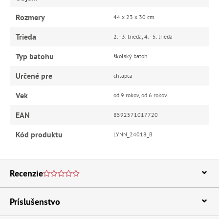
Rozmery
44 x 23 x 30 cm
Trieda
2. - 3. trieda, 4. - 5. trieda
Typ batohu
školský batoh
Určené pre
chlapca
Vek
od 9 rokov, od 6 rokov
EAN
8592571017720
Kód produktu
LYNN_24018_B
Recenzie
Príslušenstvo