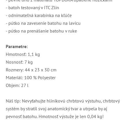
- batoh testovaný v ITC Zlín
- odnímateľná karabínka na kľúče
- pútko na zavesenie batohu na lavicu
- pútko na prenášanie batohu v ruke
Parametre:
Hmotnosť: 1,1 kg
Nosnosť: 7 kg
Rozmery: 44 x 23 x 30 cm
Materiál: 100 % Polyester
Objem: 27 l
Náš tip: Nevyťahujte hliníkovú chrbtovú výstuhu, chrbtový
systém by stratil svoj anatomický tvar a utrpela by aj
pevnosť batohu. Hmotnosť výstuže je len 0,04 kg!