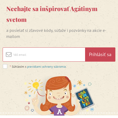
Nechajte sa inšpirovať Agátinym
svetom
a posielať si zľavové kódy, súťaže i pozvánky na akcie e-
mailom
Prihlásiť sa
*
Súhlasím s
pravidlami ochrany súkromia
.