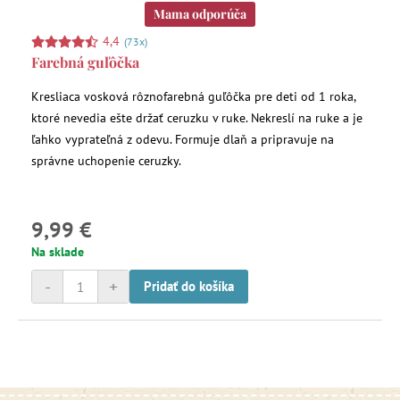
Mama odporúča
4,4
(73x)
Farebná guľôčka
Kresliaca vosková rôznofarebná guľôčka pre deti od 1 roka,
ktoré nevedia ešte držať ceruzku v ruke. Nekreslí na ruke a je
ľahko vyprateľná z odevu. Formuje dlaň a pripravuje na
správne uchopenie ceruzky.
9,99 €
Na sklade
-
+
Pridať do košíka