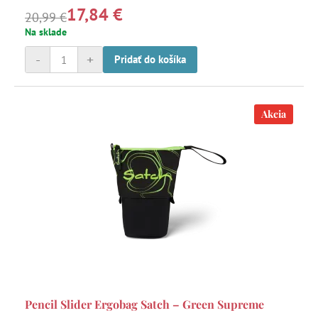
17,84 €
20,99 €
Na sklade
-
+
Pridať do košíka
Akcia
Pencil Slider Ergobag Satch – Green Supreme