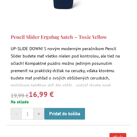
Pencil Slider Ergobag Satch – Toxic Yellow
UP-SLIDE DOWN! S novým moderným peračníkom Pencil
Slider budete mať všetko nielen pod kontrolou, ale tiež na
očiach! Kompaktné puzdro možno jediným posunutím
premeniť na praktický držiak na ceruzky, vďaka ktorému
budete mať prehľad o svojich obľúbených ceruzkách,
mobilnom telefóne atď. Ale pšššt... pokiaľ chcete pred
16,99 €
ostatnými niečo skryť, môžete to jednoducho uschovať do
19,99 €
tajného vrecka.
Na sklade
-
+
Pridať do košíka