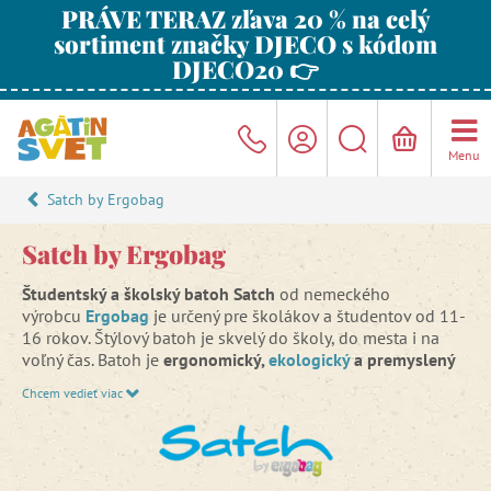
PRÁVE TERAZ zľava 20 % na celý
sortiment značky DJECO s kódom
DJECO20 👉
Menu
Satch by Ergobag
Satch by Ergobag
Študentský a školský batoh Satch
od nemeckého
výrobcu
Ergobag
je určený pre školákov a študentov od 11-
16 rokov. Štýlový batoh je skvelý do školy, do mesta i na
voľný čas. Batoh je
ergonomický,
ekologický
a premyslený
do posledného detailu
. Vďaka svojej jedinečnej
Chcem vedieť viac
ergonomickej koncepcii ho možno nastaviť tak, aby
zodpovedal výške medzi 1,40 a 1,80 m.
Batoh Satch kombinuje inovatívne princípy trekingových