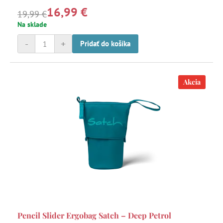
16,99 €
ostatnými niečo skryť, môžete to jednoducho uschovať do
19,99 €
tajného vrecka.
Na sklade
-
+
Pridať do košíka
Akcia
Pencil Slider Ergobag Satch – Deep Petrol