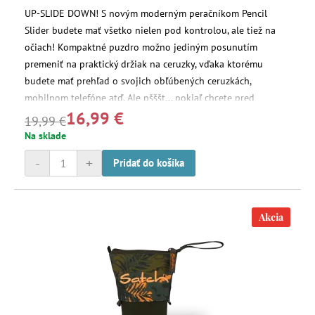
UP-SLIDE DOWN! S novým moderným peračníkom Pencil
Slider budete mať všetko nielen pod kontrolou, ale tiež na
očiach! Kompaktné puzdro možno jediným posunutím
premeniť na praktický držiak na ceruzky, vďaka ktorému
budete mať prehľad o svojich obľúbených ceruzkách,
mobilnom telefóne atď. Ale pšššt... pokiaľ chcete pred
16,99 €
ostatnými niečo skryť, môžete to jednoducho uschovať do
19,99 €
tajného vrecka.
Na sklade
-
+
Pridať do košíka
Akcia