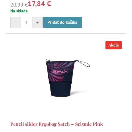
17,84 €
20,99 €
Na sklade
-
+
Pridať do košíka
Akcia
Pencil slider Ergobag Satch – Seismic Pink