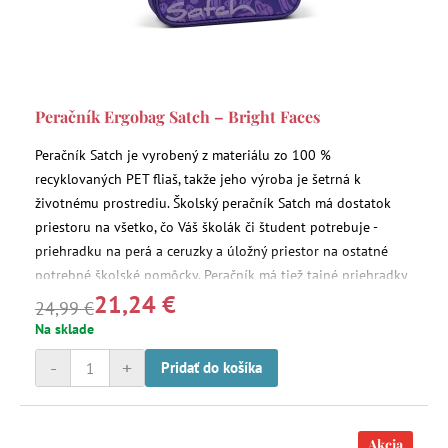
Peračník Ergobag Satch – Bright Faces
Peračník Satch je vyrobený z materiálu zo 100 %
recyklovaných PET fliaš, takže jeho výroba je šetrná k
životnému prostrediu. Školský peračník Satch má dostatok
priestoru na všetko, čo Váš školák či študent potrebuje -
priehradku na perá a ceruzky a úložný priestor na ostatné
potrebné školské pomôcky. Peračník má tiež tajné priehradky
21,24 €
na zips.
24,99 €
Na sklade
-
+
Pridať do košíka
Akcia