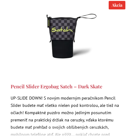
Akcia
Pencil Slider Ergobag Satch – Dark Skate
UP-SLIDE DOWN! S novým moderným peračníkom Pencil
Slider budete mať všetko nielen pod kontrolou, ale tiež na
očiach! Kompaktné puzdro možno jediným posunutím
premeniť na praktický držiak na ceruzky, vďaka ktorému
budete mať prehľad o svojich obľúbených ceruzkách,
mobilnom telefóne atď. Ale pšššt... pokiaľ chcete pred