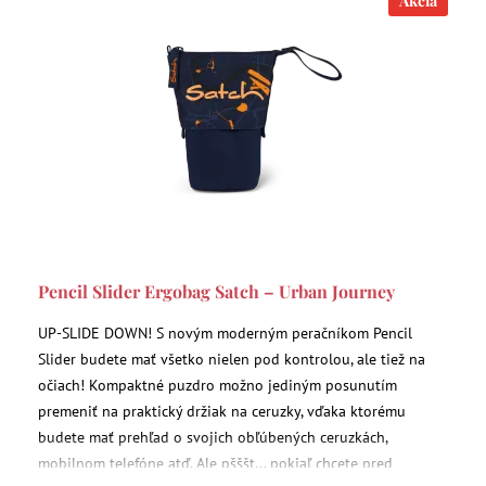
Akcia
Pencil Slider Ergobag Satch – Urban Journey
UP-SLIDE DOWN! S novým moderným peračníkom Pencil
Slider budete mať všetko nielen pod kontrolou, ale tiež na
očiach! Kompaktné puzdro možno jediným posunutím
premeniť na praktický držiak na ceruzky, vďaka ktorému
budete mať prehľad o svojich obľúbených ceruzkách,
mobilnom telefóne atď. Ale pšššt... pokiaľ chcete pred