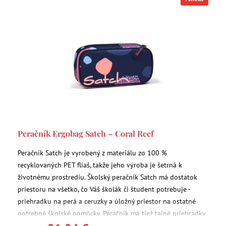
Peračník Ergobag Satch – Coral Reef
Peračník Satch je vyrobený z materiálu zo 100 %
recyklovaných PET fliaš, takže jeho výroba je šetrná k
životnému prostrediu. Školský peračník Satch má dostatok
priestoru na všetko, čo Váš školák či študent potrebuje -
priehradku na perá a ceruzky a úložný priestor na ostatné
potrebné školské pomôcky. Peračník má tiež tajné priehradky
na zips.