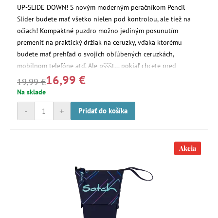
UP-SLIDE DOWN! S novým moderným peračníkom Pencil
Slider budete mať všetko nielen pod kontrolou, ale tiež na
očiach! Kompaktné puzdro možno jediným posunutím
premeniť na praktický držiak na ceruzky, vďaka ktorému
budete mať prehľad o svojich obľúbených ceruzkách,
mobilnom telefóne atď. Ale pšššt... pokiaľ chcete pred
16,99 €
ostatnými niečo skryť, môžete to jednoducho uschovať do
19,99 €
tajného vrecka.
Na sklade
-
+
Pridať do košíka
Akcia