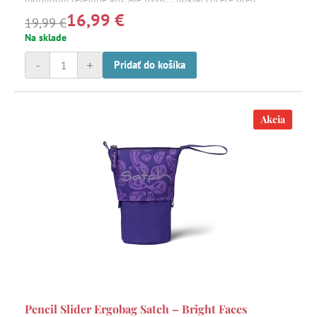
16,99 €
ostatnými niečo skryť, môžete to jednoducho uschovať do
19,99 €
tajného vrecka.
Na sklade
-
+
Pridať do košíka
Akcia
Pencil Slider Ergobag Satch – Bright Faces