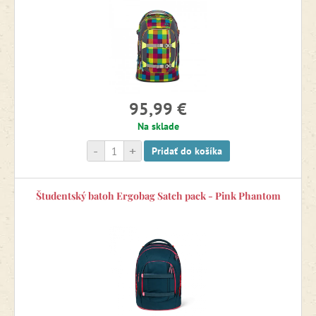
Back to School
Výpredaj -15 %
95,99 €
Na sklade
-
+
Pridať do košíka
Študentský batoh Ergobag Satch pack - Pink Phantom