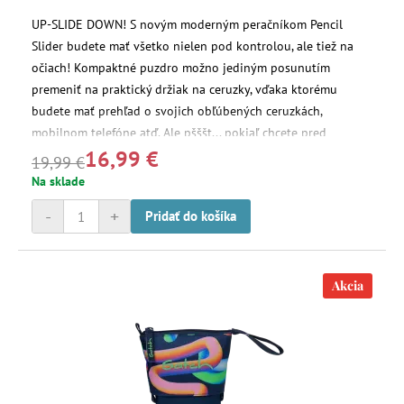
UP-SLIDE DOWN! S novým moderným peračníkom Pencil
Slider budete mať všetko nielen pod kontrolou, ale tiež na
očiach! Kompaktné puzdro možno jediným posunutím
premeniť na praktický držiak na ceruzky, vďaka ktorému
budete mať prehľad o svojich obľúbených ceruzkách,
mobilnom telefóne atď. Ale pšššt... pokiaľ chcete pred
16,99 €
ostatnými niečo skryť, môžete to jednoducho uschovať do
19,99 €
tajného vrecka.
Na sklade
-
+
Pridať do košíka
Akcia