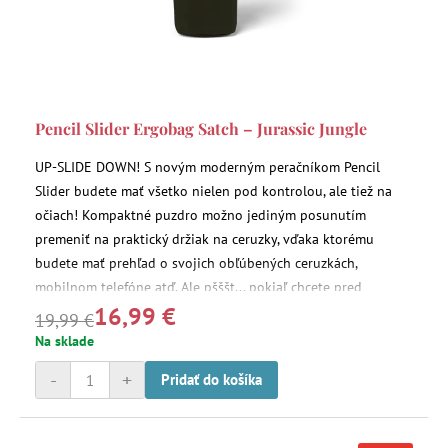
Pencil Slider Ergobag Satch – Jurassic Jungle
UP-SLIDE DOWN! S novým moderným peračníkom Pencil
Slider budete mať všetko nielen pod kontrolou, ale tiež na
očiach! Kompaktné puzdro možno jediným posunutím
premeniť na praktický držiak na ceruzky, vďaka ktorému
budete mať prehľad o svojich obľúbených ceruzkách,
mobilnom telefóne atď. Ale pšššt... pokiaľ chcete pred
16,99 €
ostatnými niečo skryť, môžete to jednoducho uschovať do
19,99 €
tajného vrecka.
Na sklade
-
+
Pridať do košíka