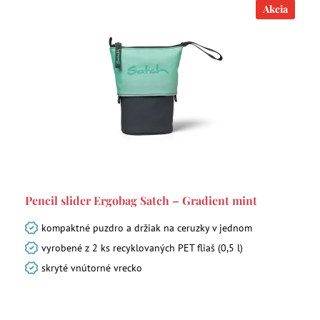
Akcia
Pencil slider Ergobag Satch – Gradient mint
kompaktné puzdro a držiak na ceruzky v jednom
vyrobené z 2 ks recyklovaných PET fliaš (0,5 l)
skryté vnútorné vrecko