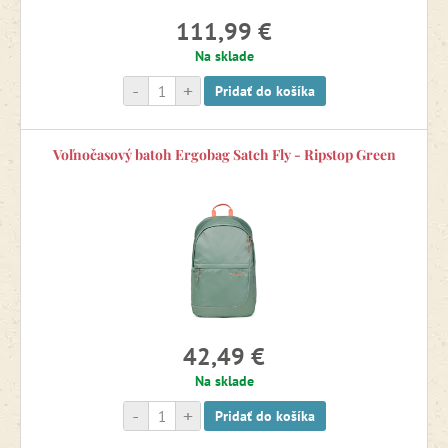
111,99 €
Na sklade
-
+
Pridať do košíka
Voľnočasový batoh Ergobag Satch Fly - Ripstop Green
42,49 €
Na sklade
-
+
Pridať do košíka