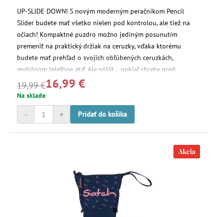
UP-SLIDE DOWN! S novým moderným peračníkom Pencil
Slider budete mať všetko nielen pod kontrolou, ale tiež na
očiach! Kompaktné puzdro možno jediným posunutím
premeniť na praktický držiak na ceruzky, vďaka ktorému
budete mať prehľad o svojich obľúbených ceruzkách,
mobilnom telefóne atď. Ale pšššt... pokiaľ chcete pred
16,99 €
ostatnými niečo skryť, môžete to jednoducho uschovať do
19,99 €
tajného vrecka.
Na sklade
-
+
Pridať do košíka
Akcia