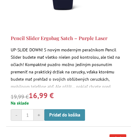
Pencil Slider Ergobag Satch – Purple Laser
UP-SLIDE DOWN! S novým moderným peračníkom Pencil
Slider budete mať všetko nielen pod kontrolou, ale tiež na
očiach! Kompaktné puzdro možno jediným posunutím
premeniť na praktický držiak na ceruzky, vďaka ktorému
budete mať prehľad o svojich obľúbených ceruzkách,
mobilnom telefóne atď. Ale pšššt... pokiaľ chcete pred
16,99 €
ostatnými niečo skryť, môžete to jednoducho uschovať do
19,99 €
tajného vrecka.
Na sklade
-
+
Pridať do košíka