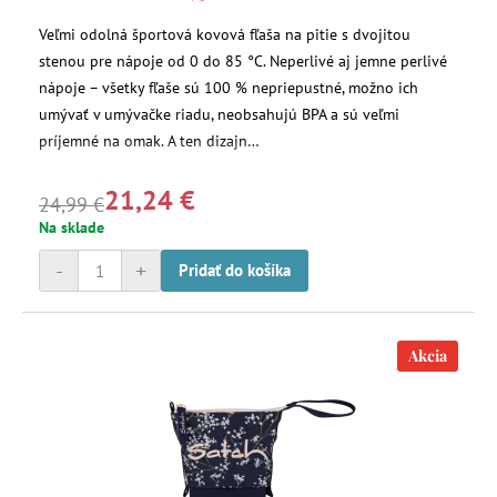
Veľmi odolná športová kovová fľaša na pitie s dvojitou
stenou pre nápoje od 0 do 85 °C. Neperlivé aj jemne perlivé
nápoje – všetky fľaše sú 100 % nepriepustné, možno ich
umývať v umývačke riadu, neobsahujú BPA a sú veľmi
príjemné na omak. A ten dizajn…
21,24 €
24,99 €
Na sklade
-
+
Pridať do košíka
Akcia