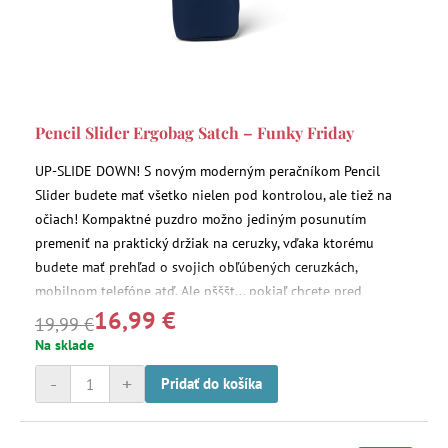
Pencil Slider Ergobag Satch – Funky Friday
UP-SLIDE DOWN! S novým moderným peračníkom Pencil
Slider budete mať všetko nielen pod kontrolou, ale tiež na
očiach! Kompaktné puzdro možno jediným posunutím
premeniť na praktický držiak na ceruzky, vďaka ktorému
budete mať prehľad o svojich obľúbených ceruzkách,
mobilnom telefóne atď. Ale pšššt... pokiaľ chcete pred
16,99 €
ostatnými niečo skryť, môžete to jednoducho uschovať do
19,99 €
tajného vrecka.
Na sklade
-
+
Pridať do košíka