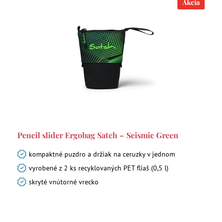
Akcia
Pencil slider Ergobag Satch – Seismic Green
kompaktné puzdro a držiak na ceruzky v jednom
vyrobené z 2 ks recyklovaných PET fliaš (0,5 l)
skryté vnútorné vrecko