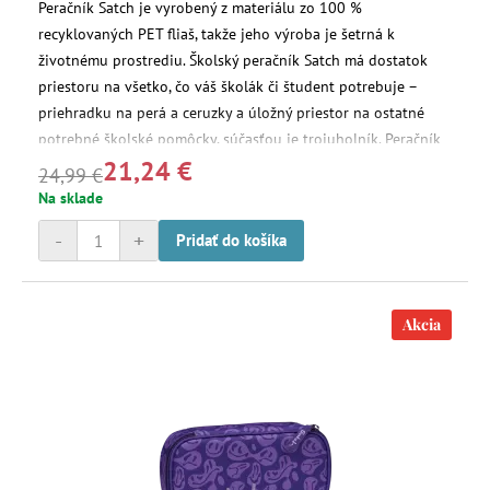
Peračník Satch je vyrobený z materiálu zo 100 %
recyklovaných PET fliaš, takže jeho výroba je šetrná k
životnému prostrediu. Školský peračník Satch má dostatok
priestoru na všetko, čo váš školák či študent potrebuje –
priehradku na perá a ceruzky a úložný priestor na ostatné
potrebné školské pomôcky, súčasťou je trojuholník. Peračník
21,24 €
má tiež tajné priehradky na zips.
24,99 €
Na sklade
-
+
Pridať do košíka
Akcia