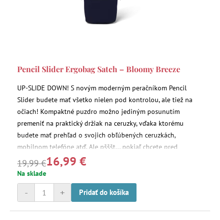
Pencil Slider Ergobag Satch – Bloomy Breeze
UP-SLIDE DOWN! S novým moderným peračníkom Pencil
Slider budete mať všetko nielen pod kontrolou, ale tiež na
očiach! Kompaktné puzdro možno jediným posunutím
premeniť na praktický držiak na ceruzky, vďaka ktorému
budete mať prehľad o svojich obľúbených ceruzkách,
mobilnom telefóne atď. Ale pšššt... pokiaľ chcete pred
16,99 €
ostatnými niečo skryť, môžete to jednoducho uschovať do
19,99 €
tajného vrecka.
Na sklade
-
+
Pridať do košíka