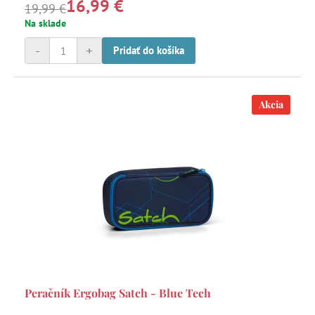
16,99 €
ostatnými niečo skryť, môžete to jednoducho uschovať do
19,99 €
tajného vrecka.
Na sklade
-
+
Pridať do košíka
Akcia
Peračník Ergobag Satch - Blue Tech