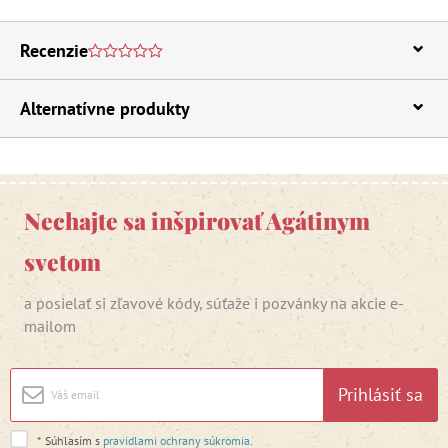
Recenzie
Alternatívne produkty
Nechajte sa inšpirovať Agátinym
svetom
a posielať si zľavové kódy, súťaže i pozvánky na akcie e-
mailom
Prihlásiť sa
*
Súhlasím s
pravidlami ochrany súkromia
.