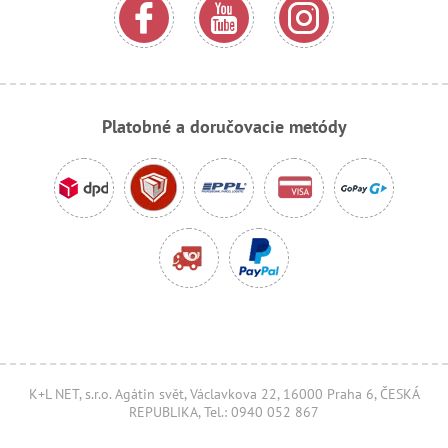
Platobné a doručovacie metódy
K+L NET, s.r.o. Agátin svět, Václavkova 22, 16000 Praha 6, ČESKÁ
REPUBLIKA, Tel.: 0940 052 867