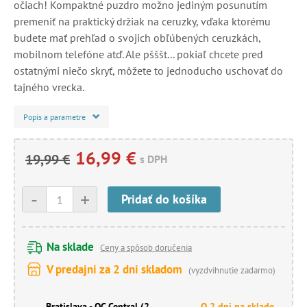
očiach! Kompaktné puzdro možno jediným posunutím
premeniť na praktický držiak na ceruzky, vďaka ktorému
budete mať prehľad o svojich obľúbených ceruzkách,
mobilnom telefóne atď. Ale pšššt... pokiaľ chcete pred
ostatnými niečo skryť, môžete to jednoducho uschovať do
tajného vrecka.
Popis a parametre
16,99 €
19,99 €
s DPH
-
+
Pridať do košíka
Na sklade
Ceny a spôsob doručenia
V predajni za 2 dni skladom
(vyzdvihnutie zadarmo)
Bratislava - OC Central (2.
O 2 dni na sklade