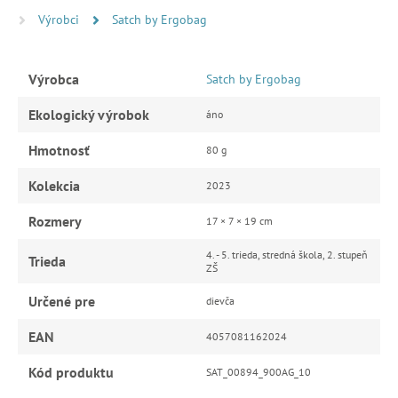
Výrobci
Satch by Ergobag
Výrobca
Satch by Ergobag
Ekologický výrobok
áno
Hmotnosť
80 g
Kolekcia
2023
Rozmery
17 × 7 × 19 cm
4. - 5. trieda, stredná škola, 2. stupeň
Trieda
ZŠ
Určené pre
dievča
EAN
4057081162024
Kód produktu
SAT_00894_900AG_10