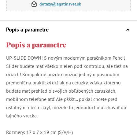
dotazy@agatinsvet.sk
Popis a parametre
Popis a parametre
UP-SLIDE DOWN! S novým moderným peračníkom Pencil
Slider budete mať všetko nielen pod kontrolou, ale tiež na
očiach! Kompaktné puzdro možno jediným posunutím
premeniť na praktický držiak na ceruzky, vďaka ktorému
budete mať prehľad o svojich obľúbených ceruzkách,
mobilnom telefóne atď. Ale pšššt... pokiaľ chcete pred
ostatnými niečo skryť, môžete to jednoducho uschovať do
tajného vrecka.
Rozmery: 17 x 7 x 19 cm (Š/V/H)