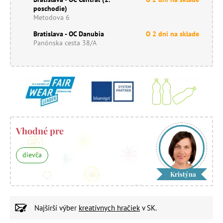
poschodie)
Metodova 6
Bratislava - OC Danubia
O 2 dni na sklade
Panónska cesta 38/A
Vhodné pre
dievča
Kristýna
Najširší výber
kreatívnych hračiek
v SK.