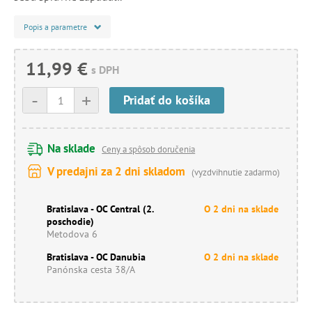
Popis a parametre
11,99 €
s DPH
-
+
Pridať do košíka
Na sklade
Ceny a spôsob doručenia
V predajni za 2 dni skladom
(vyzdvihnutie zadarmo)
Bratislava - OC Central (2.
O 2 dni na sklade
poschodie)
Metodova 6
Bratislava - OC Danubia
O 2 dni na sklade
Panónska cesta 38/A