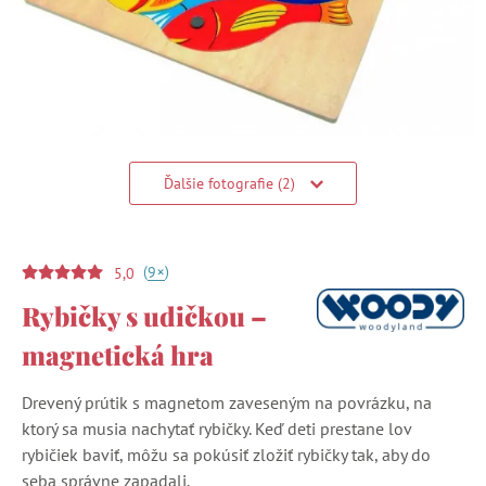
Ďalšie fotografie (2)
(
)
+
9
5,0
Rybičky s udičkou –
magnetická hra
Drevený prútik s magnetom zaveseným na povrázku, na
ktorý sa musia nachytať rybičky. Keď deti prestane lov
rybičiek baviť, môžu sa pokúsiť zložiť rybičky tak, aby do
seba správne zapadali.