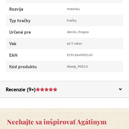
Rozvíja
motoriku
Typ hračky
hračky
Určené pre
dievča, chlapca
Vek
od 3 rokov
EAN
8591864900145
Kód produktu
Woody_90014
Recenzie
(9×)
Nechajte sa inšpirovať Agátinym