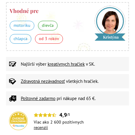
Vhodné pre
motoriku
dievča
Kristýna
chlapca
od 3 rokov
Najširší výber
kreatívnych hračiek
v SK.
Zdravotná nezávadnosť
všetkých hračiek.
Poštovné zadarmo
pri nákupe nad 65 €.
4,9
/5
Viac ako 2 600 pozitívnych
recenzií