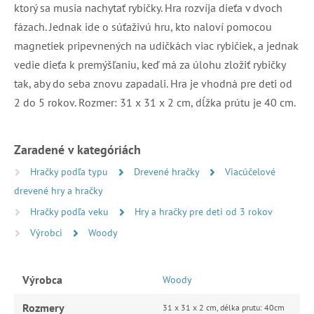
ktorý sa musia nachytať rybičky. Hra rozvíja dieťa v dvoch
fázach. Jednak ide o súťaživú hru, kto naloví pomocou
magnetiek pripevnených na udičkách viac rybičiek, a jednak
vedie dieťa k premýšľaniu, keď má za úlohu zložiť rybičky
tak, aby do seba znovu zapadali. Hra je vhodná pre deti od
2 do 5 rokov. Rozmer: 31 x 31 x 2 cm, dĺžka prútu je 40 cm.
Zaradené v kategóriách
Hračky podľa typu
Drevené hračky
Viacúčelové
drevené hry a hračky
Hračky podľa veku
Hry a hračky pre deti od 3 rokov
Výrobci
Woody
Výrobca
Woody
Rozmery
31 x 31 x 2 cm, délka prutu: 40cm