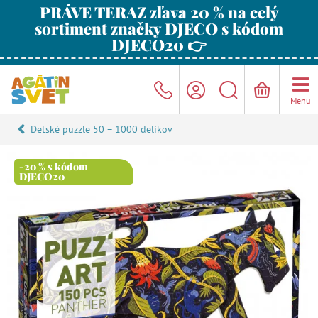
PRÁVE TERAZ zľava 20 % na celý
sortiment značky DJECO s kódom
DJECO20 👉
Menu
Detské puzzle 50 – 1000 delikov
-20 % s kódom
DJECO20