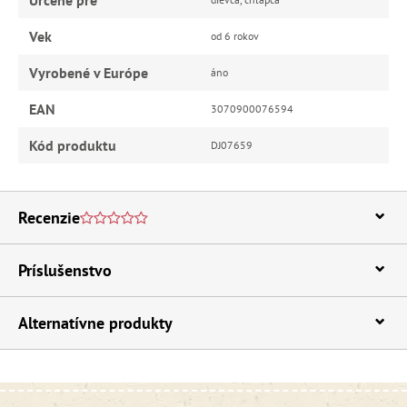
Vek
od 6 rokov
Vyrobené v Európe
áno
EAN
3070900076594
Kód produktu
DJ07659
Recenzie
Príslušenstvo
Alternatívne produkty