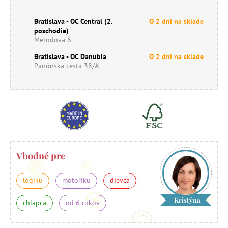
Bratislava - OC Central (2.
O 2 dni na sklade
poschodie)
Metodova 6
Bratislava - OC Danubia
O 2 dni na sklade
Panónska cesta 38/A
Vhodné pre
logiku
motoriku
dievča
Kristýna
chlapca
od 6 rokov