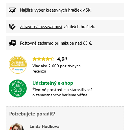
Najširší výber
kreatívnych hračiek
v SK.
Zdravotná nezávadnosť
všetkých hračiek.
Poštovné zadarmo
pri nákupe nad 65 €.
4,9
/5
Viac ako 2 600 pozitívnych
recenzií
Udržateľný e-shop
Životné prostredie a starostlivosť
o zamestnancov berieme vážne.
Potrebujete poradiť?
Linda Hodková