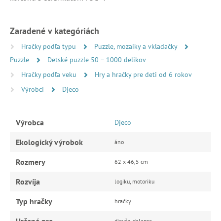
Zaradené v kategóriách
Hračky podľa typu
Puzzle, mozaiky a vkladačky
Puzzle
Detské puzzle 50 – 1000 delikov
Hračky podľa veku
Hry a hračky pre deti od 6 rokov
Výrobci
Djeco
Výrobca
Djeco
Ekologický výrobok
áno
Rozmery
62 x 46,5 cm
Rozvíja
logiku, motoriku
Typ hračky
hračky
Určené pre
dievča, chlapca