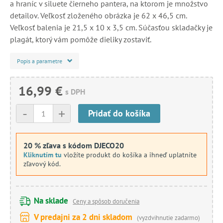
a hraníc v siluete čierneho pantera, na ktorom je množstvo
detailov. Veľkosť zloženého obrázka je 62 x 46,5 cm.
Veľkosť balenia je 21,5 x 10 x 3,5 cm. Súčasťou skladačky je
plagát, ktorý vám pomôže dieliky zostaviť.
Popis a parametre
16,99 €
s DPH
-
+
Pridať do košíka
20 % zľava s kódom DJECO20
Kliknutím tu
vložíte produkt do košíka a ihneď uplatníte
zľavový kód.
Na sklade
Ceny a spôsob doručenia
V predajni za 2 dni skladom
(vyzdvihnutie zadarmo)