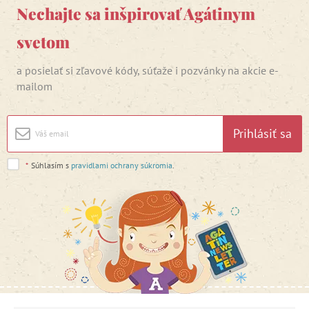
Nechajte sa inšpirovať Agátinym
svetom
a posielať si zľavové kódy, súťaže i pozvánky na akcie e-
mailom
Prihlásiť sa
*
Súhlasím s
pravidlami ochrany súkromia
.