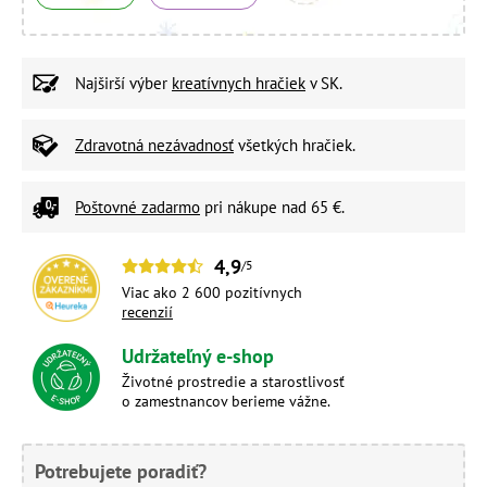
Najširší výber
kreatívnych hračiek
v SK.
Zdravotná nezávadnosť
všetkých hračiek.
Poštovné zadarmo
pri nákupe nad 65 €.
4,9
/5
Viac ako 2 600 pozitívnych
recenzií
Udržateľný e-shop
Životné prostredie a starostlivosť
o zamestnancov berieme vážne.
Potrebujete poradiť?