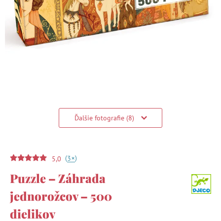
Ďalšie fotografie (8)
(
)
+
3
5,0
Puzzle – Záhrada
jednorožcov – 500
dielikov