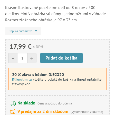
Krásne ilustrované puzzle pre deti od 8 rokov z 500
dielikov. Motív obrázka sú dámy s jednorožcami v záhrade.
Rozmer zloženého obrázka je 97 x 33 cm.
Popis a parametre
17,99 €
s DPH
-
+
Pridať do košíka
20 % zľava s kódom DJECO20
Kliknutím tu
vložíte produkt do košíka a ihneď uplatníte
zľavový kód.
Na sklade
Ceny a spôsob doručenia
V predajni za 2 dni skladom
(vyzdvihnutie zadarmo)