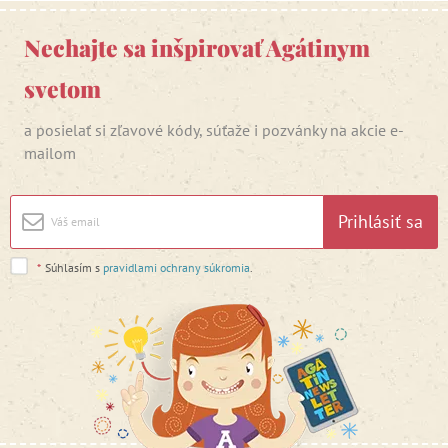
Nechajte sa inšpirovať Agátinym
svetom
a posielať si zľavové kódy, súťaže i pozvánky na akcie e-
mailom
Prihlásiť sa
*
Súhlasím s
pravidlami ochrany súkromia
.