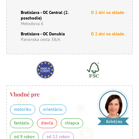
Bratislava - OC Central (2.
O 2 dni na sklade
poschodie)
Metodova 6
Bratislava - OC Danubia
O 2 dni na sklade
Panónska cesta 38/A
Vhodné pre
motoriku
orientáciu
Kristýna
fantáziu
dievča
chlapca
od 9 rokov
od 12 rokov