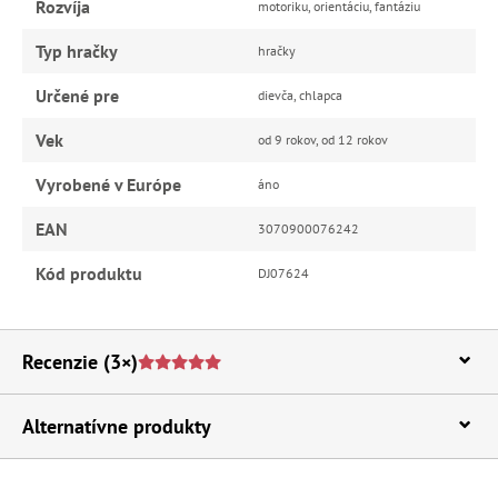
Rozvíja
motoriku, orientáciu, fantáziu
Typ hračky
hračky
Určené pre
dievča, chlapca
Vek
od 9 rokov, od 12 rokov
Vyrobené v Európe
áno
EAN
3070900076242
Kód produktu
DJ07624
Recenzie
(3×)
Alternatívne produkty