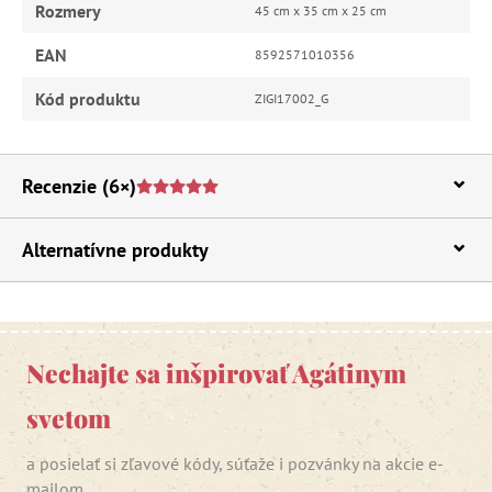
Rozmery
45 cm x 35 cm x 25 cm
EAN
8592571010356
Kód produktu
ZIGI17002_G
Recenzie
(6×)
Alternatívne produkty
Nechajte sa inšpirovať Agátinym
svetom
a posielať si zľavové kódy, súťaže i pozvánky na akcie e-
mailom