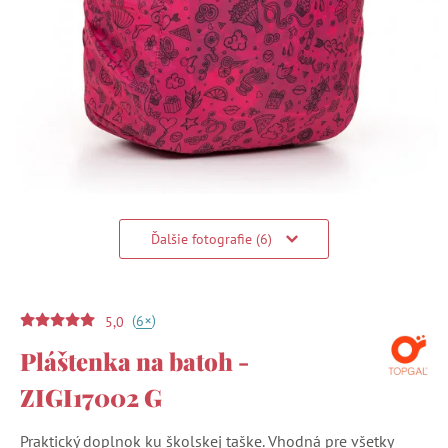
Ďalšie fotografie (6)
(
)
+
6
5,0
Pláštenka na batoh -
ZIGI17002 G
Praktický doplnok ku školskej taške. Vhodná pre všetky