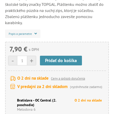
školské tašky značky TOPGAL. Pláštenku možno zbaliť do
praktického púzdra na suchý zips, ktorý je súčasťou.
Zbalenú pláštenku jednoducho zavesíte pomocou
karabínky.
Popis a parametre
7,90 €
s DPH
-
+
Pridať do košíka
O 2 dni na sklade
Ceny a spôsob doručenia
V predajni za 2 dni skladom
(vyzdvihnutie zadarmo)
Bratislava - OC Central (2.
O 2 dni na sklade
poschodie)
Metodova 6