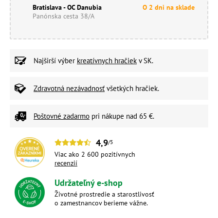
Bratislava - OC Danubia
O 2 dni na sklade
Panónska cesta 38/A
Najširší výber
kreatívnych hračiek
v SK.
Zdravotná nezávadnosť
všetkých hračiek.
Poštovné zadarmo
pri nákupe nad 65 €.
4,9
/5
Viac ako 2 600 pozitívnych
recenzií
Udržateľný e-shop
Životné prostredie a starostlivosť
o zamestnancov berieme vážne.