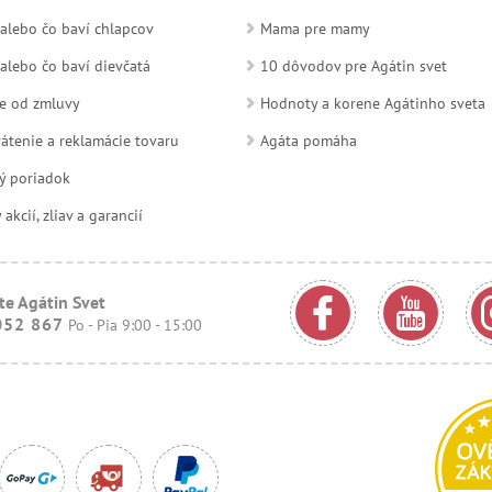
alebo čo baví chlapcov
Mama pre mamy
alebo čo baví dievčatá
10 dôvodov pre Agátin svet
e od zmluvy
Hodnoty a korene Agátinho sveta
átenie a reklamácie tovaru
Agáta pomáha
ý poriadok
kcií, zliav a garancií
te Agátin Svet
052 867
Po - Pia 9:00 - 15:00