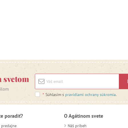
m svetom
ailom
*
Súhlasím s
pravidlami ochrany súkromia
.
te poradiť?
O Agátinom svete
 predajne
Náš príbeh