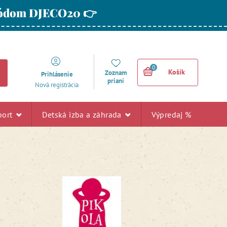
 kódom DJECO20 👉
0
Košík
Zoznam
Prihlásenie
prianí
Nová registrácia
port
Detská izba a záhrada
Výpredaj %