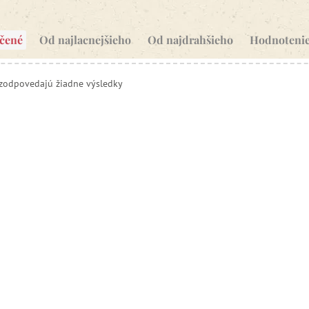
čené
Od najlacnejšieho
Od najdrahšieho
Hodnoteni
ezodpovedajú žiadne výsledky