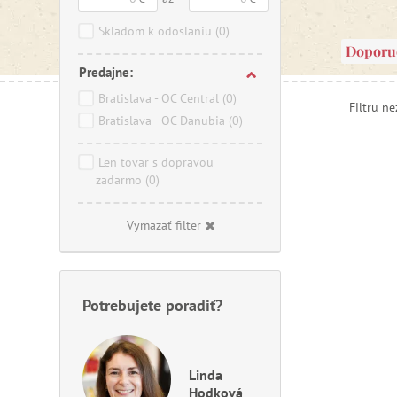
Skladom k odoslaniu
(0)
Doporu
Predajne:
Bratislava - OC Central
(0)
Filtru n
Bratislava - OC Danubia
(0)
Len tovar s dopravou
zadarmo
(0)
Vymazať filter
Potrebujete poradiť?
Linda
Hodková