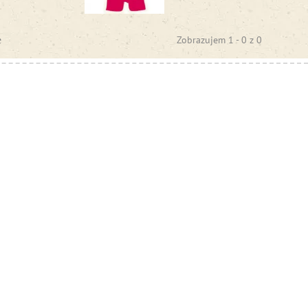
e
Zobrazujem 1 -
0
z
0