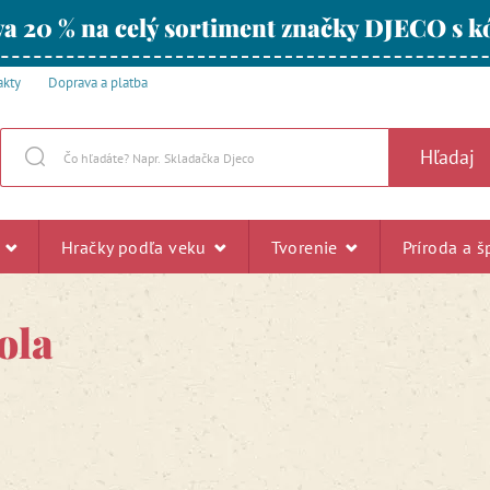
a 20 % na celý sortiment značky DJECO s
akty
Doprava a platba
Hľadaj
u
Hračky podľa veku
Tvorenie
Príroda a š
ola