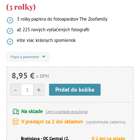
(3 rolky)
3 rolky papiera do fotoaparátov The Zoofamily
až 225 nových vytlačených fotografií
ešte viac krásnych spomienok
Popis a parametre
8,95 €
s DPH
-
+
Pridať do košíka
Na sklade
Ceny a spôsob doručenia
V predajni za 2 dni skladom
(vyzdvihnutie zadarmo)
Bratislava - OC Central (2.
O 2 dni na sklade