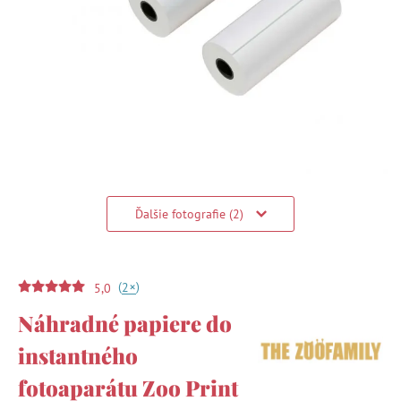
Ďalšie fotografie (2)
(
)
+
2
5,0
Náhradné papiere do
instantného
fotoaparátu Zoo Print