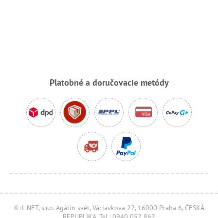
Platobné a doručovacie metódy
K+L NET, s.r.o. Agátin svět, Václavkova 22, 16000 Praha 6, ČESKÁ
REPUBLIKA, Tel.: 0940 052 867