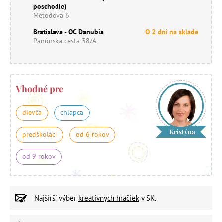
poschodie)
Metodova 6
Bratislava - OC Danubia
O 2 dni na sklade
Panónska cesta 38/A
Vhodné pre
dievča
chlapca
Kristýna
predškoláci
od 6 rokov
od 9 rokov
Najširší výber
kreatívnych hračiek
v SK.