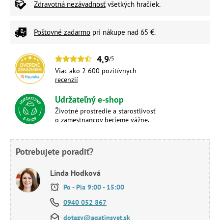
Zdravotná nezávadnosť
všetkých hračiek.
Poštovné zadarmo
pri nákupe nad 65 €.
4,9
/5
Viac ako 2 600 pozitívnych
recenzií
Udržateľný e-shop
Životné prostredie a starostlivosť
o zamestnancov berieme vážne.
Potrebujete poradiť?
Linda Hodková
Po - Pia 9:00 - 15:00
0940 052 867
dotazy@agatinsvet.sk