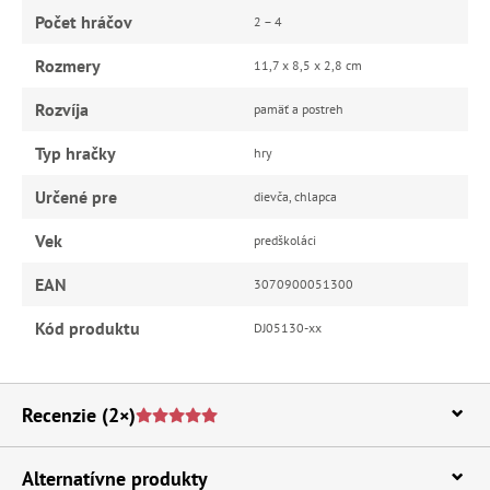
Počet hráčov
2 – 4
Rozmery
11,7 x 8,5 x 2,8 cm
Rozvíja
pamäť a postreh
Typ hračky
hry
Určené pre
dievča, chlapca
Vek
predškoláci
EAN
3070900051300
Kód produktu
DJ05130-xx
Recenzie
(2×)
Alternatívne produkty