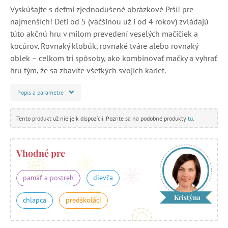
Vyskúšajte s deťmi zjednodušené obrázkové Prší! pre
najmenších! Deti od 5 (väčšinou už i od 4 rokov) zvládajú
túto akčnú hru v milom prevedení veselých mačičiek a
kocúrov. Rovnaký klobúk, rovnaké tváre alebo rovnaký
oblek – celkom tri spôsoby, ako kombinovať mačky a vyhrať
hru tým, že sa zbavíte všetkých svojich kariet.
Popis a parametre
Tento produkt už nie je k dispozícii. Pozrite sa na podobné produkty
tu
.
Vhodné pre
pamäť a postreh
dievča
Kristýna
chlapca
predškoláci