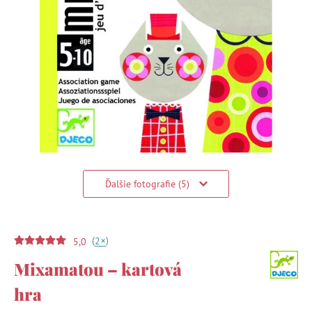
Ďalšie fotografie (5)
(
)
+
2
5,0
Mixamatou – kartová
hra