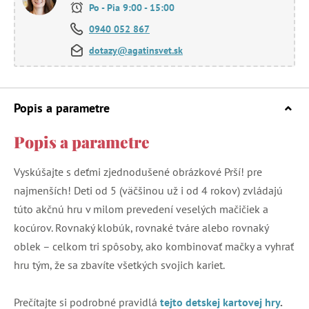
Po - Pia 9:00 - 15:00
0940 052 867
dotazy@agatinsvet.sk
Popis a parametre
Popis a parametre
Vyskúšajte s deťmi zjednodušené obrázkové Prší! pre
najmenších! Deti od 5 (väčšinou už i od 4 rokov) zvládajú
túto akčnú hru v milom prevedení veselých mačičiek a
kocúrov. Rovnaký klobúk, rovnaké tváre alebo rovnaký
oblek – celkom tri spôsoby, ako kombinovať mačky a vyhrať
hru tým, že sa zbavíte všetkých svojich kariet.
Prečítajte si podrobné pravidlá
tejto detskej kartovej hry
.