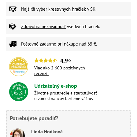
Najširší výber
kreatívnych hračiek
v SK.
Zdravotná nezávadnosť
všetkých hračiek.
Poštovné zadarmo
pri nákupe nad 65 €.
4,9
/5
Viac ako 2 600 pozitívnych
recenzií
Udržateľný e-shop
Životné prostredie a starostlivosť
o zamestnancov berieme vážne.
Potrebujete poradiť?
Linda Hodková