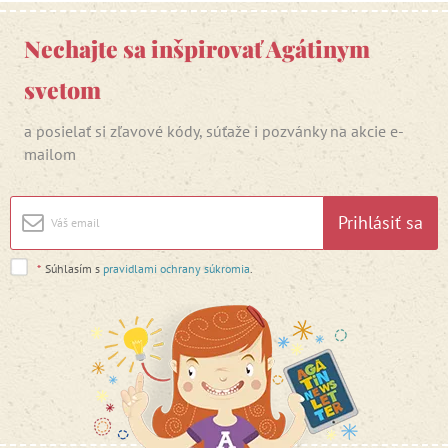
Nechajte sa inšpirovať Agátinym
svetom
a posielať si zľavové kódy, súťaže i pozvánky na akcie e-
mailom
Prihlásiť sa
*
Súhlasím s
pravidlami ochrany súkromia
.