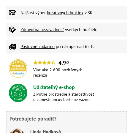
Najširší výber
kreatívnych hračiek
v SK.
Zdravotná nezávadnosť
všetkých hračiek.
Poštovné zadarmo
pri nákupe nad 65 €.
4,9
/5
Viac ako 2 600 pozitívnych
recenzií
Udržateľný e-shop
Životné prostredie a starostlivosť
o zamestnancov berieme vážne.
Potrebujete poradiť?
Linda Hodková