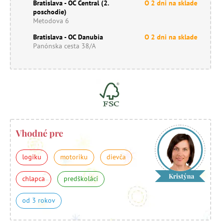
Bratislava - OC Central (2.
O 2 dni na sklade
poschodie)
Metodova 6
Bratislava - OC Danubia
O 2 dni na sklade
Panónska cesta 38/A
Vhodné pre
logiku
motoriku
dievča
Kristýna
chlapca
predškoláci
od 3 rokov