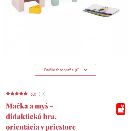
Ďalšie fotografie (6)
(
)
+
1
5,0
Mačka a myš -
didaktická hra,
orientácia v priestore