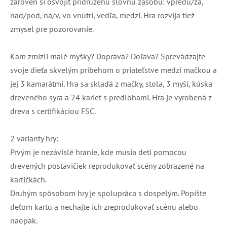
zároveň si osvojiť pridruženú slovnú zásobu: vpredu/za,
nad/pod, na/v, vo vnútri, vedľa, medzi. Hra rozvíja tiež
zmysel pre pozorovanie.
Kam zmizli malé myšky? Doprava? Doľava? Sprevádzajte
svoje dieťa skvelým príbehom o priateľstve medzi mačkou a
jej 3 kamarátmi. Hra sa skladá z mačky, stola, 3 myší, kúska
dreveného syra a 24 kariet s predlohami. Hra je vyrobená z
dreva s certifikáciou FSC.
2 varianty hry:
Prvým je nezávislé hranie, kde musia deti pomocou
drevených postavičiek reprodukovať scény zobrazené na
kartičkách.
Druhým spôsobom hry je spolupráca s dospelým. Popíšte
deťom kartu a nechajte ich zreprodukovať scénu alebo
naopak.