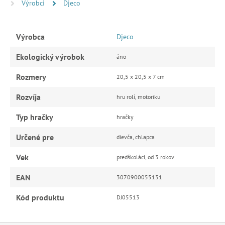
Výrobci
Djeco
Výrobca
Djeco
Ekologický výrobok
áno
Rozmery
20,5 x 20,5 x 7 cm
Rozvíja
hru rolí, motoriku
Typ hračky
hračky
Určené pre
dievča, chlapca
Vek
predškoláci, od 3 rokov
EAN
3070900055131
Kód produktu
DJ05513