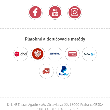
Platobné a doručovacie metódy
K+L NET, s.r.o. Agátin svět, Václavkova 22, 16000 Praha 6, ČESKÁ
REPUBLIKA, Tel.: 0940 052 867