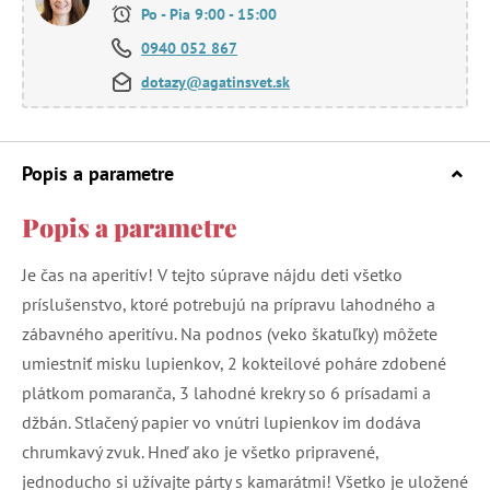
Po - Pia 9:00 - 15:00
0940 052 867
dotazy@agatinsvet.sk
Popis a parametre
Popis a parametre
Je čas na aperitív! V tejto súprave nájdu deti všetko
príslušenstvo, ktoré potrebujú na prípravu lahodného a
zábavného aperitívu. Na podnos (veko škatuľky) môžete
umiestniť misku lupienkov, 2 kokteilové poháre zdobené
plátkom pomaranča, 3 lahodné krekry so 6 prísadami a
džbán. Stlačený papier vo vnútri lupienkov im dodáva
chrumkavý zvuk. Hneď ako je všetko pripravené,
jednoducho si užívajte párty s kamarátmi! Všetko je uložené