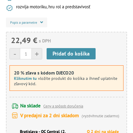
rozvíja motoriku, hru rol a predstavivosť
Popis a parametre
22,49 €
s DPH
-
+
Pridať do košíka
20 % zľava s kódom DJECO20
Kliknutím tu
vložíte produkt do košíka a ihneď uplatníte
zľavový kód.
Na sklade
Ceny a spôsob doručenia
V predajni za 2 dni skladom
(vyzdvihnutie zadarmo)
Bratislava - OC Central (2.
O 2 dni na sklade