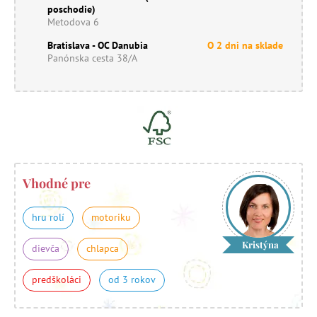
poschodie)
Metodova 6
Bratislava - OC Danubia
O 2 dni na sklade
Panónska cesta 38/A
Vhodné pre
hru rolí
motoriku
Kristýna
dievča
chlapca
predškoláci
od 3 rokov