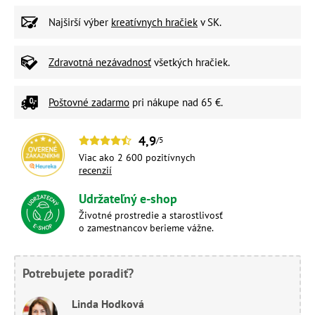
Najširší výber
kreatívnych hračiek
v SK.
Zdravotná nezávadnosť
všetkých hračiek.
Poštovné zadarmo
pri nákupe nad 65 €.
4,9
/5
Viac ako 2 600 pozitívnych
recenzií
Udržateľný e-shop
Životné prostredie a starostlivosť
o zamestnancov berieme vážne.
Potrebujete poradiť?
Linda Hodková