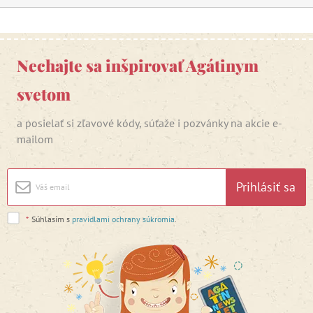
Nechajte sa inšpirovať Agátinym
svetom
a posielať si zľavové kódy, súťaže i pozvánky na akcie e-
mailom
Prihlásiť sa
*
Súhlasím s
pravidlami ochrany súkromia
.