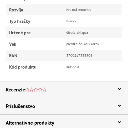
Rozvíja
hru rolí, motoriku
Typ hračky
hračky
Určené pre
dievča, chlapca
Vek
predškoláci, od 3 rokov
EAN
3700217333508
Kód produktu
Ja03350
Recenzie
Príslušenstvo
Alternatívne produkty