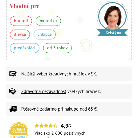
Vhodné pre
hru rolí
motoriku
Kristýna
dievča
chlapca
predškoláci
od 3 rokov
Najširší výber
kreatívnych hračiek
v SK.
Zdravotná nezávadnosť
všetkých hračiek.
Poštovné zadarmo
pri nákupe nad 65 €.
4,9
/5
Viac ako 2 600 pozitívnych