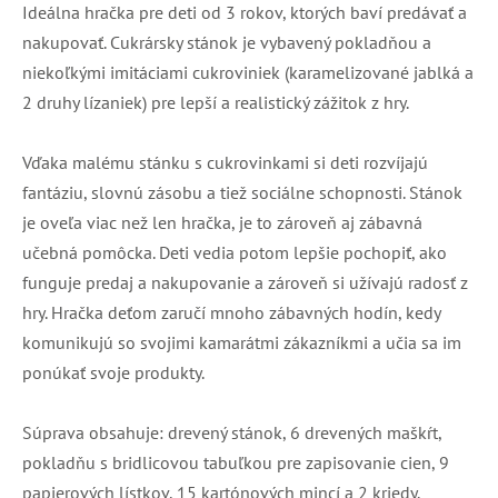
Ideálna hračka pre deti od 3 rokov, ktorých baví predávať a
nakupovať. Cukrársky stánok je vybavený pokladňou a
niekoľkými imitáciami cukroviniek (karamelizované jablká a
2 druhy lízaniek) pre lepší a realistický zážitok z hry.
Vďaka malému stánku s cukrovinkami si deti rozvíjajú
fantáziu, slovnú zásobu a tiež sociálne schopnosti. Stánok
je oveľa viac než len hračka, je to zároveň aj zábavná
učebná pomôcka. Deti vedia potom lepšie pochopiť, ako
funguje predaj a nakupovanie a zároveň si užívajú radosť z
hry. Hračka deťom zaručí mnoho zábavných hodín, kedy
komunikujú so svojimi kamarátmi zákazníkmi a učia sa im
ponúkať svoje produkty.
Súprava obsahuje: drevený stánok, 6 drevených maškŕt,
pokladňu s bridlicovou tabuľkou pre zapisovanie cien, 9
papierových lístkov, 15 kartónových mincí a 2 kriedy.