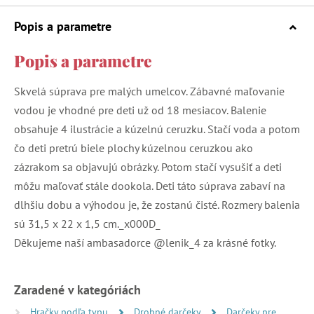
Popis a parametre
Popis a parametre
Skvelá súprava pre malých umelcov. Zábavné maľovanie
vodou je vhodné pre deti už od 18 mesiacov. Balenie
obsahuje 4 ilustrácie a kúzelnú ceruzku. Stačí voda a potom
čo deti pretrú biele plochy kúzelnou ceruzkou ako
zázrakom sa objavujú obrázky. Potom stačí vysušiť a deti
môžu maľovať stále dookola. Deti táto súprava zabaví na
dlhšiu dobu a výhodou je, že zostanú čisté. Rozmery balenia
sú 31,5 x 22 x 1,5 cm._x000D_
Děkujeme naší ambasadorce @lenik_4 za krásné fotky.
Zaradené v kategóriách
Hračky podľa typu
Drobné darčeky
Darčeky pre