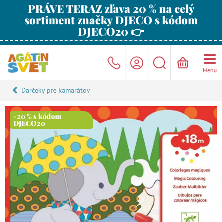
PRÁVE TERAZ zľava 20 % na celý
sortiment značky DJECO s kódom
DJECO20 👉
Menu
Darčeky pre kamarátov
-20 % s kódom
DJECO20