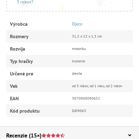
3 rokov?
Výrobca
Djeco
Rozmery
31,5 x 22 x 1,5 cm
Rozvíja
motoriku
Typ hračky
tvorenie
Určené pre
dievča
Vek
od 3 rokov, od 1 roku, od 2 rokov
EAN
3070900090651
Kód produktu
DJ09065
Recenzie
(15×)