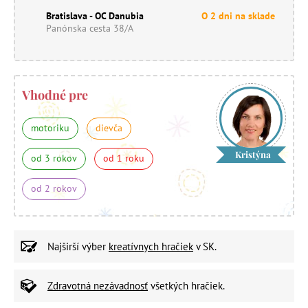
Bratislava - OC Danubia
O 2 dni na sklade
Panónska cesta 38/A
Vhodné pre
motoriku
dievča
Kristýna
od 3 rokov
od 1 roku
od 2 rokov
Najširší výber
kreatívnych hračiek
v SK.
Zdravotná nezávadnosť
všetkých hračiek.