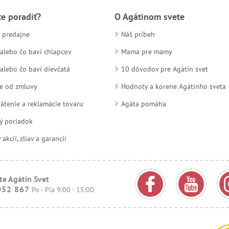
te poradiť?
O Agátinom svete
 predajne
Náš príbeh
alebo čo baví chlapcov
Mama pre mamy
alebo čo baví dievčatá
10 dôvodov pre Agátin svet
e od zmluvy
Hodnoty a korene Agátinho sveta
átenie a reklamácie tovaru
Agáta pomáha
ý poriadok
kcií, zliav a garancií
te Agátin Svet
052 867
Po - Pia 9:00 - 15:00