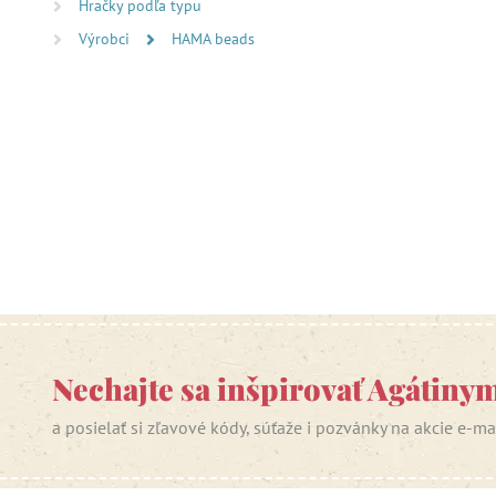
Hračky podľa typu
Výrobci
HAMA beads
Nechajte sa inšpirovať Agátiny
a posielať si zľavové kódy, súťaže i pozvánky na akcie e-m