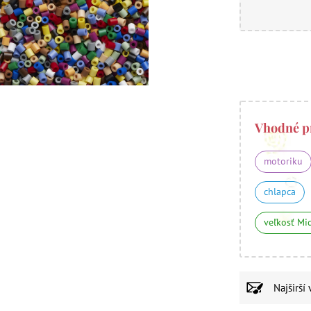
Vhodné p
motoriku
chlapca
veľkosť Mi
Najširší