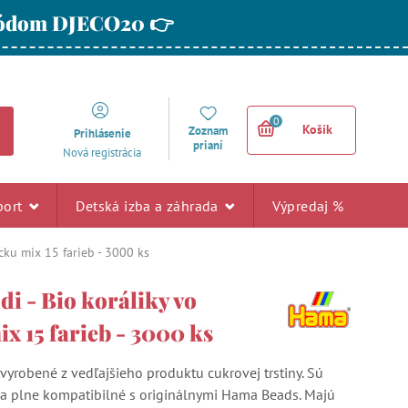
 kódom DJECO20 👉
0
Košík
Zoznam
Prihlásenie
prianí
Nová registrácia
port
Detská izba a záhrada
Výpredaj %
cku mix 15 farieb - 3000 ks
i - Bio koráliky vo
x 15 farieb - 3000 ks
 vyrobené z vedľajšieho produktu cukrovej trstiny. Sú
a plne kompatibilné s originálnymi Hama Beads. Majú