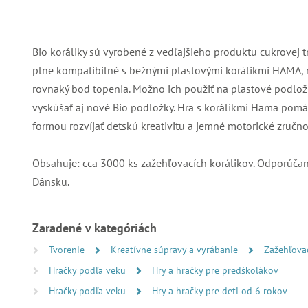
Bio koráliky sú vyrobené z vedľajšieho produktu cukrovej tr
plne kompatibilné s bežnými plastovými korálikmi HAMA,
rovnaký bod topenia. Možno ich použiť na plastové podlo
vyskúšať aj nové Bio podložky. Hra s korálikmi Hama pom
formou rozvíjať detskú kreativitu a jemné motorické zručnos
Obsahuje: cca 3000 ks zažehľovacích korálikov. Odporúčané
Dánsku.
Zaradené v kategóriách
Tvorenie
Kreatívne súpravy a vyrábanie
Zažehľova
Hračky podľa veku
Hry a hračky pre predškolákov
Hračky podľa veku
Hry a hračky pre deti od 6 rokov