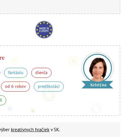
re
fantáziu
dievča
Kristýna
od 6 rokov
predškoláci
di
 výber
kreatívnych hračiek
v SK.