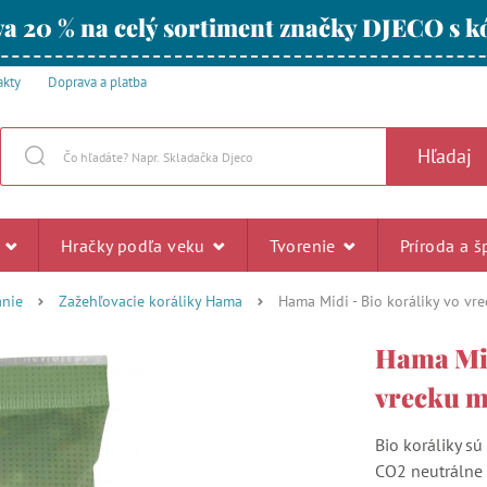
a 20 % na celý sortiment značky DJECO s
akty
Doprava a platba
Hľadaj
u
Hračky podľa veku
Tvorenie
Príroda a š
anie
Zažehľovacie koráliky Hama
Hama Midi - Bio koráliky vo vre
Hama Mid
vrecku mi
Bio koráliky sú
CO2 neutrálne 