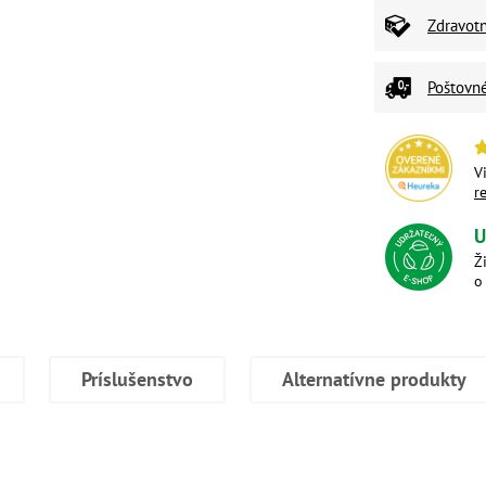
Zdravot
Poštovn
V
r
U
Ž
o
Príslušenstvo
Alternatívne produkty