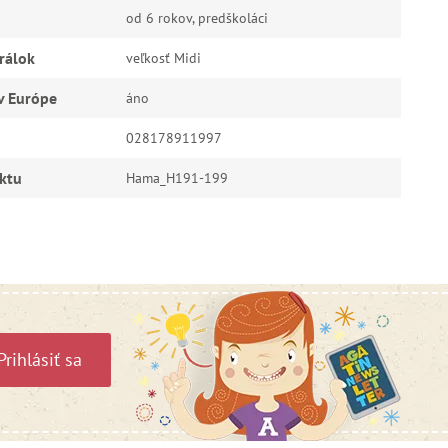
od 6 rokov, predškoláci
rálok
veľkosť Midi
v Európe
áno
028178911997
ktu
Hama_H191-199
Prihlásiť sa