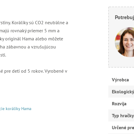
Potrebuj
stiny. Koráliky sú CO2 neutrálne a
 majú rovnaký priemer 5 mm a
žky originál Hama alebo môžete
áha zábavnou a vzrušujúcou
ti.
 pre deti od 5 rokov. Vyrobené v
Výrobca
Ekologick
Rozvíja
cie koráliky Hama
Typ hračky
Určené pr