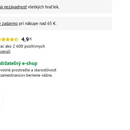
ná nezávadnosť
všetkých hračiek.
é zadarmo
pri nákupe nad 65 €.
4,9
/5
iac ako 2 600 pozitívnych
ecenzií
držateľný e-shop
ivotné prostredie a starostlivosť
 zamestnancov berieme vážne.