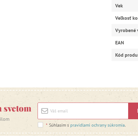
Vek
Veľkosť ko
Vyrobené 
EAN
Kód produ
m svetom
ailom
*
Súhlasím s
pravidlami ochrany súkromia
.