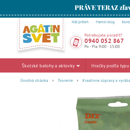
PRÁVE TERAZ zľav
Náš príbeh
Mamin blog
Kont
Potrebujete poradiť?
0940 052 867
Po - Pia 9:00 - 15:00
Školské batohy a aktovky
Hračky podľa typ
Úvodná stránka
Tvorenie
Kreatívne súpravy a vyráb