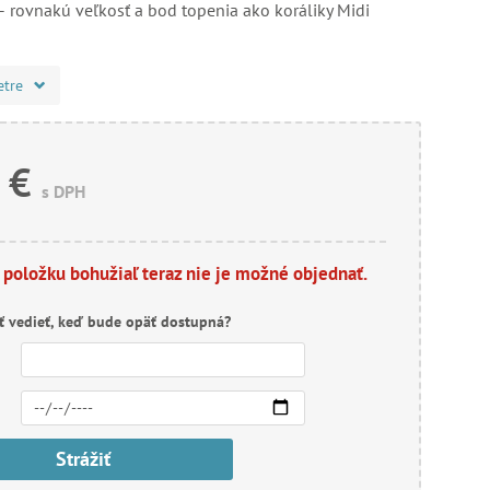
 rovnakú veľkosť a bod topenia ako koráliky Midi
etre
 €
s DPH
 položku bohužiaľ teraz nie je možné objednať.
ť vedieť, keď bude opäť dostupná?
Strážiť