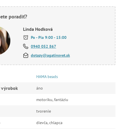
ete poradiť?
Linda Hodková
Po - Pia 9:00 - 15:00
0940 052 867
dotazy@agatinsvet.sk
HAMA beads
ý výrobok
áno
motoriku, fantáziu
tvorenie
e
dievča, chlapca