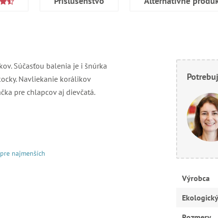
Príslušenstvo
Alternatívne produ
ov. Súčasťou balenia je i šnúrka
Potrebuj
kocky. Navliekanie korálikov
čka pre chlapcov aj dievčatá.
 pre najmenších
Výrobca
Ekologick
Rozmery