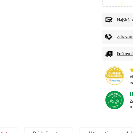
Najširší
Zdravot
Poštovn
V
r
U
Ž
o