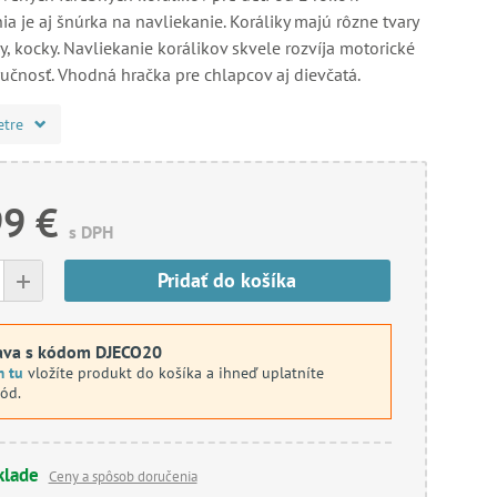
a je aj šnúrka na navliekanie. Koráliky majú rôzne tvary
y, kocky. Navliekanie korálikov skvele rozvíja motorické
ručnosť. Vhodná hračka pre chlapcov aj dievčatá.
etre
99 €
s DPH
+
Pridať do košíka
ava s kódom DJECO20
m tu
vložíte produkt do košíka a ihneď uplatníte
kód.
klade
Ceny a spôsob doručenia