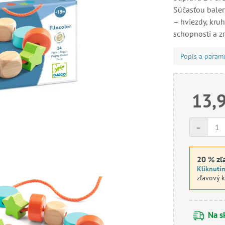
Súčasťou baleni
– hviezdy, kruh
schopnosti a z
Popis a param
13,
-
20 % zľ
Kliknutí
zľavový 
Na s