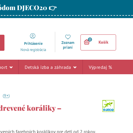
 kódom DJECO20 👉
0
Košík
Zoznam
Prihlásenie
prianí
Nová registrácia
port
Detská izba a záhrada
Výpredaj %
+
1
(
9
)
drevené koráliky –
vených farebných korálikov pre deti od 2 rokov.