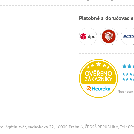
Platobné a doručovaci
.r.o. Agátin svět, Václavkova 22, 16000 Praha 6, ČESKÁ REPUBLIKA, Tel.: 0