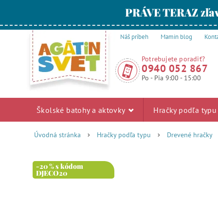
PRÁVE TERAZ zľav
Náš príbeh
Mamin blog
Kont
Potrebujete poradiť?
0940 052 867
Po - Pia 9:00 - 15:00
Školské batohy a aktovky
Hračky podľa typ
Úvodná stránka
Hračky podľa typu
Drevené hračky
-20 % s kódom
DJECO20