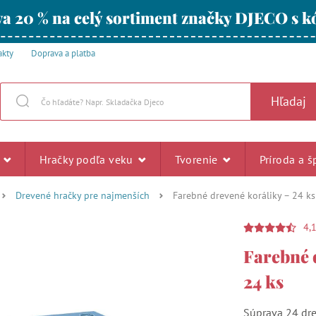
a 20 % na celý sortiment značky DJECO s
akty
Doprava a platba
Hľadaj
u
Hračky podľa veku
Tvorenie
Príroda a š
Drevené hračky pre najmenších
Farebné drevené koráliky – 24 ks
4,
Farebné 
24 ks
Súprava 24 dre