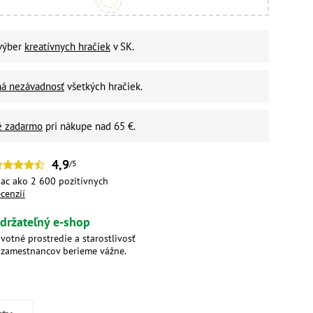
 výber
kreatívnych hračiek
v SK.
ná nezávadnosť
všetkých hračiek.
é zadarmo
pri nákupe nad 65 €.
4,9
/5
iac ako 2 600 pozitívnych
ecenzií
držateľný e-shop
ivotné prostredie a starostlivosť
 zamestnancov berieme vážne.