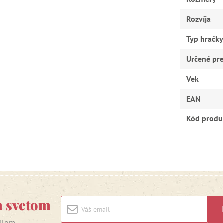
Rozvíja
Typ hračky
Určené pr
Vek
EAN
Kód produ
m svetom
ailom