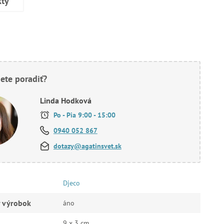
kty
ete poradiť?
Linda Hodková
Po - Pia 9:00 - 15:00
0940 052 867
dotazy@agatinsvet.sk
Djeco
ý výrobok
áno
9 x 3 cm