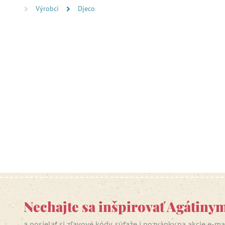
Výrobci
Djeco
Nechajte sa inšpirovať Agátiny
a posielať si zľavové kódy, súťaže i pozvánky na akcie e-m