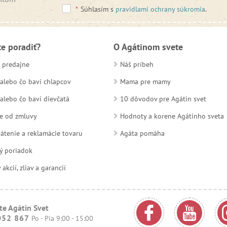
*
Súhlasím s
pravidlami ochrany súkromia
.
te poradiť?
O Agátinom svete
 predajne
Náš príbeh
alebo čo baví chlapcov
Mama pre mamy
alebo čo baví dievčatá
10 dôvodov pre Agátin svet
e od zmluvy
Hodnoty a korene Agátinho sveta
átenie a reklamácie tovaru
Agáta pomáha
ý poriadok
kcií, zliav a garancií
te Agátin Svet
052 867
Po - Pia 9:00 - 15:00