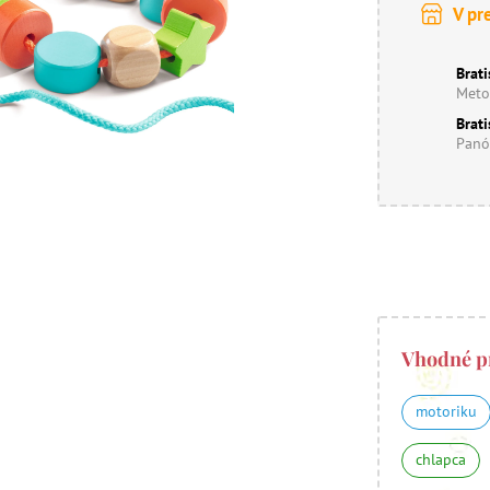
V pr
Brati
Meto
Brati
Panó
Vhodné p
motoriku
chlapca