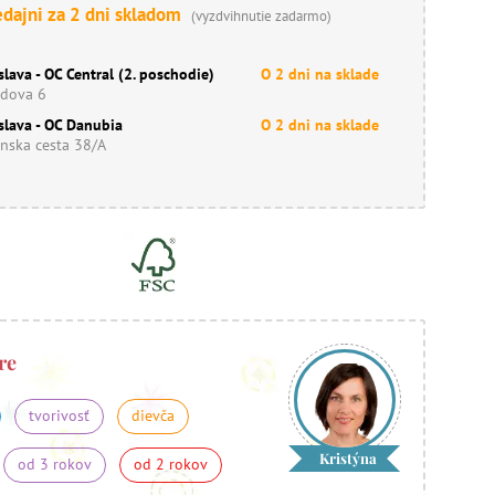
edajni za 2 dni skladom
(vyzdvihnutie zadarmo)
slava - OC Central (2. poschodie)
O 2 dni na sklade
dova 6
slava - OC Danubia
O 2 dni na sklade
nska cesta 38/A
re
tvorivosť
dievča
Kristýna
od 3 rokov
od 2 rokov