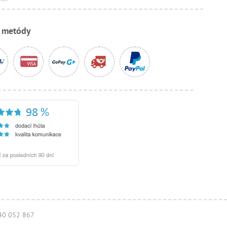
e metódy
940 052 867