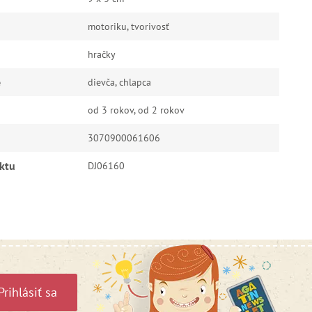
motoriku, tvorivosť
hračky
e
dievča, chlapca
od 3 rokov, od 2 rokov
3070900061606
ktu
DJ06160
Prihlásiť sa