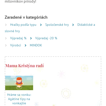
milovníkov prírody!
Zaradené v kategóriách
Hračky podľa typu
Spoločenské hry
Didaktické a
slovné hry
Výpredaj %
Výpredaj -20 %
Výrobci
MINDOK
Mama Kristýna radí
Hráme sa vonku:
Agátine tipy na
vonkajšie