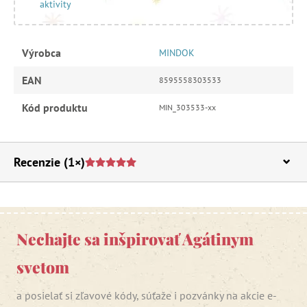
aktivity
Výrobca
MINDOK
EAN
8595558303533
Kód produktu
MIN_303533-xx
Recenzie
(1×)
Nechajte sa inšpirovať Agátinym
svetom
a posielať si zľavové kódy, súťaže i pozvánky na akcie e-