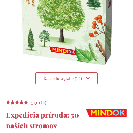
Ďalšie fotografie (13)
(
)
+
1
5,0
Expedícia príroda: 50
našich stromov