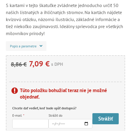
S kartami v tejto škatuľke zvládnete jednoducho určiť 50
našich listnatých a ihličnatých stromov. Na kartách nájdete
kvízovú otázku, názornú ilustráciu, základné informácie a
tiež niekoľko zaujímavostí. Ideálny sprievodca pre všetkých
milovníkov prírody!
Popis a parametre
7,09 €
8,86 €
s DPH
Túto položku bohužiaľ teraz nie je možné
objednať.
Chcete dať vedieť, keď bude opäť dostupná?
E-mail
*
Strážiť do
Strážiť