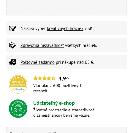
Najširší výber
kreatívnych hračiek
v SK.
Zdravotná nezávadnosť
všetkých hračiek.
Poštovné zadarmo
pri nákupe nad 65 €.
4,9
/5
Viac ako 2 600 pozitívnych
recenzií
Udržateľný e-shop
Životné prostredie a starostlivosť
o zamestnancov berieme vážne.