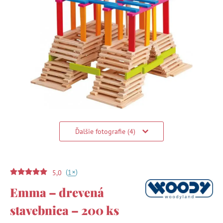
Ďalšie fotografie (4)
(
)
+
1
5,0
Emma – drevená
stavebnica – 200 ks