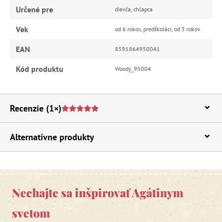
Určené pre
dievča, chlapca
Vek
od 6 rokov, predškoláci, od 3 rokov
EAN
8591864950041
Kód produktu
Woody_95004
Recenzie
(1×)
Alternatívne produkty
Nechajte sa inšpirovať Agátinym
svetom