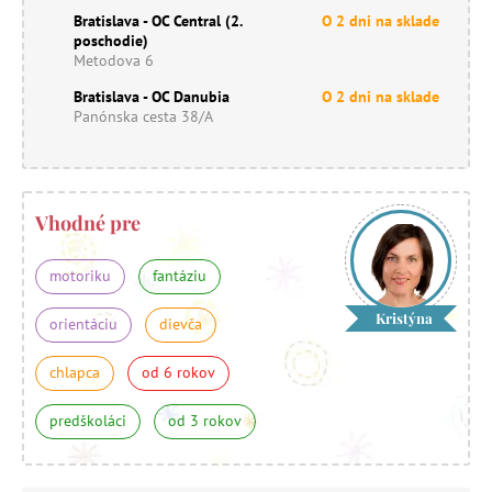
Bratislava - OC Central (2.
O 2 dni na sklade
poschodie)
Metodova 6
Bratislava - OC Danubia
O 2 dni na sklade
Panónska cesta 38/A
Vhodné pre
motoriku
fantáziu
Kristýna
orientáciu
dievča
chlapca
od 6 rokov
predškoláci
od 3 rokov