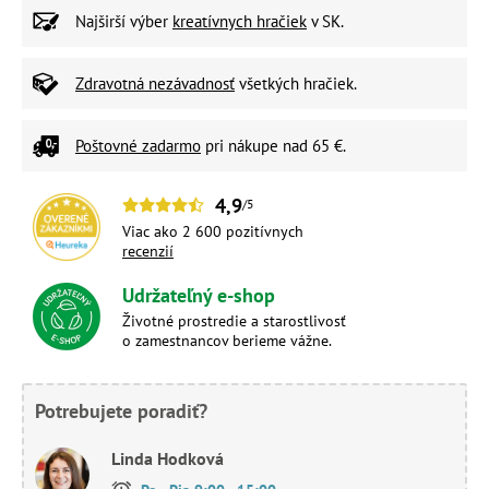
Najširší výber
kreatívnych hračiek
v SK.
Zdravotná nezávadnosť
všetkých hračiek.
Poštovné zadarmo
pri nákupe nad 65 €.
4,9
/5
Viac ako 2 600 pozitívnych
recenzií
Udržateľný e-shop
Životné prostredie a starostlivosť
o zamestnancov berieme vážne.
Potrebujete poradiť?
Linda Hodková