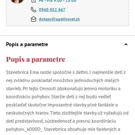
Po - Pia 9:00 - 15:00
0940 052 867
dotazy@agatinsvet.sk
Popis a parametre
Popis a parametre
Stavebnica Ema rastie spoločne s deťmi. I najmenšie deti z
nej zvládnu poskladať množstvo jednoduchých malých
stavieb. Pri tejto činnosti zdokonaľujú jemnú motoriku a
koordináciu pohybov. Staršie deti z nej budú vedieť
poskladať skutočne impozantné stavby plné fantázie a
neskutočných tvarov. Tieto zložitejšie stavby už vyžadujú od
detí predstavivosť, sústredenosť a presnú koordináciu
pohybov._x000D_ Stavebnica obsahuje mix farebných a