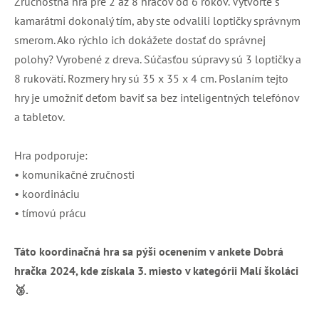
Zručnostná hra pre 2 až 8 hráčov od 6 rokov. Vytvorte s
kamarátmi dokonalý tím, aby ste odvalili loptičky správnym
smerom. Ako rýchlo ich dokážete dostať do správnej
polohy? Vyrobené z dreva. Súčasťou súpravy sú 3 loptičky a
8 rukovätí. Rozmery hry sú 35 x 35 x 4 cm. Poslaním tejto
hry je umožniť deťom baviť sa bez inteligentných telefónov
a tabletov.
Hra podporuje:
• komunikačné zručnosti
• koordináciu
• tímovú prácu
Táto koordinačná hra sa pýši ocenením v ankete Dobrá
hračka 2024, kde získala 3. miesto v kategórii Malí školáci
🥉.