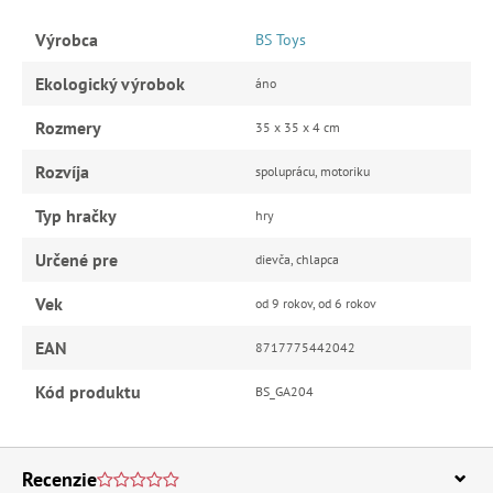
Výrobca
BS Toys
Ekologický výrobok
áno
Rozmery
35 x 35 x 4 cm
Rozvíja
spoluprácu, motoriku
Typ hračky
hry
Určené pre
dievča, chlapca
Vek
od 9 rokov, od 6 rokov
EAN
8717775442042
Kód produktu
BS_GA204
Recenzie