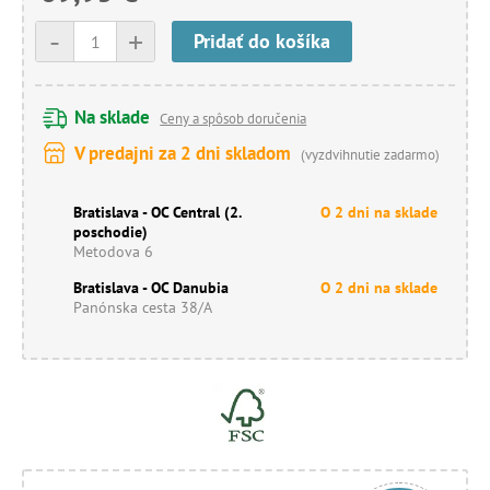
-
+
Pridať do košíka
Na sklade
Ceny a spôsob doručenia
V predajni za 2 dni skladom
(vyzdvihnutie zadarmo)
Bratislava - OC Central (2.
O 2 dni na sklade
poschodie)
Metodova 6
Bratislava - OC Danubia
O 2 dni na sklade
Panónska cesta 38/A