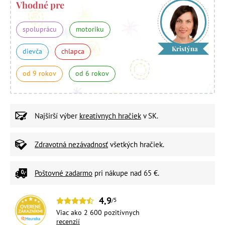
Vhodné pre
spoluprácu
motoriku
Kristýna
dievča
chlapca
od 9 rokov
od 6 rokov
Najširší výber
kreatívnych hračiek
v SK.
Zdravotná nezávadnosť
všetkých hračiek.
Poštovné zadarmo
pri nákupe nad 65 €.
4,9
/5
Viac ako 2 600 pozitívnych
recenzií