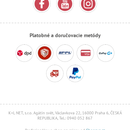
Platobné a doručovacie metódy
K+L NET, s.r.o. Agátin svět, Václavkova 22, 16000 Praha 6, ČESKÁ
REPUBLIKA, Tel.: 0940 052 867