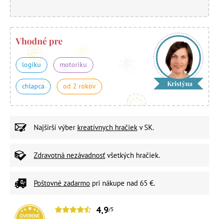
Vhodné pre
logiku
motoriku
Kristýna
chlapca
od 2 rokov
Najširší výber
kreatívnych hračiek
v SK.
Zdravotná nezávadnosť
všetkých hračiek.
Poštovné zadarmo
pri nákupe nad 65 €.
4,9
/5