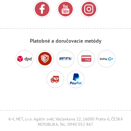
Platobné a doručovacie metódy
K+L NET, s.r.o. Agátin svět, Václavkova 22, 16000 Praha 6, ČESKÁ
REPUBLIKA, Tel.: 0940 052 867