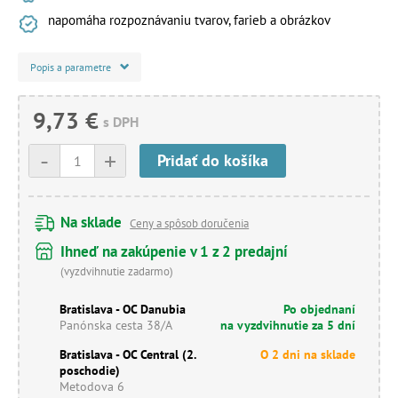
napomáha rozpoznávaniu tvarov, farieb a obrázkov
Popis a parametre
9,73 €
s DPH
-
+
Pridať do košíka
Na sklade
Ceny a spôsob doručenia
Ihneď na zakúpenie v 1 z 2 predajní
(vyzdvihnutie zadarmo)
Bratislava - OC Danubia
Po objednaní
Panónska cesta 38/A
na vyzdvihnutie za 5 dní
Bratislava - OC Central (2.
O 2 dni na sklade
poschodie)
Metodova 6