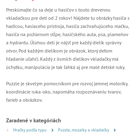
Preskúmajte čo sa deje u hasičov s touto drevenou
vkladačkou pre deti od 2 rokov! Nájdete tu obrázky hasiča s
hadicou, hasiaceho prístroja, hasiča zachraňujúceho mačku,
hasiča na požiarnom stĺpe, hasičského auta, psa, plameňov
a hydrantu. Úlohou detí je nájsť pre každý dielik správny
otvor. Pod každým dielikom je obrázok, ktorý deťom
hľadanie uľahčí. Každý z ôsmich dielikov vkladačky má
úchytku, manipulácia je tak ľahká aj pre malé detské ruky.
Puzzle je skvelým pomocníkom pre rozvoj jemnej motoriky,
koordinácie ruka-oko, napomáha rozpoznávaniu tvarov,
farieb a obrázkov.
Zaradené v kategóriách
Hračky podľa typu
Puzzle, mozaiky a vkladačky