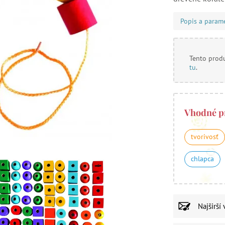
Popis a param
Tento produ
tu
.
Vhodné p
tvorivosť
chlapca
Najširší