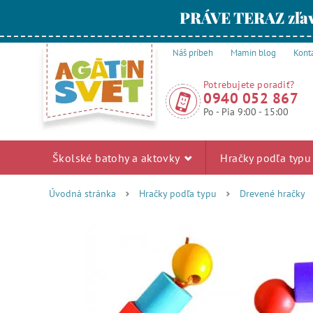
PRÁVE TERAZ zľav
Náš príbeh
Mamin blog
Kont
Potrebujete poradiť?
0940 052 867
Po - Pia 9:00 - 15:00
Školské batohy a aktovky
Hračky podľa typ
Úvodná stránka
Hračky podľa typu
Drevené hračky