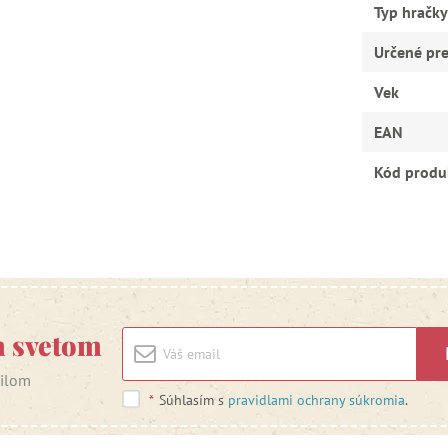
Typ hračky
Určené pr
Vek
EAN
Kód produ
m svetom
ailom
*
Súhlasím s
pravidlami ochrany súkromia
.