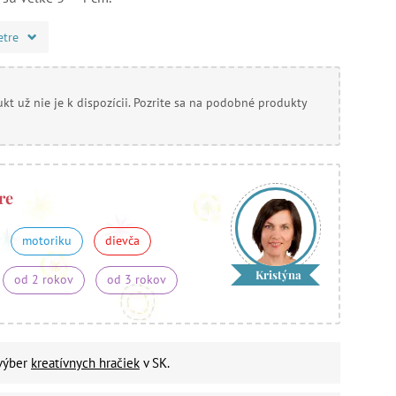
etre
kt už nie je k dispozícii. Pozrite sa na podobné produkty
re
motoriku
dievča
Kristýna
od 2 rokov
od 3 rokov
 výber
kreatívnych hračiek
v SK.