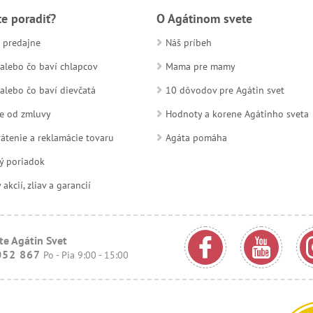
te poradiť?
O Agátinom svete
 predajne
Náš príbeh
alebo čo baví chlapcov
Mama pre mamy
alebo čo baví dievčatá
10 dôvodov pre Agátin svet
e od zmluvy
Hodnoty a korene Agátinho sveta
átenie a reklamácie tovaru
Agáta pomáha
ý poriadok
kcií, zliav a garancií
te Agátin Svet
052 867
Po - Pia 9:00 - 15:00