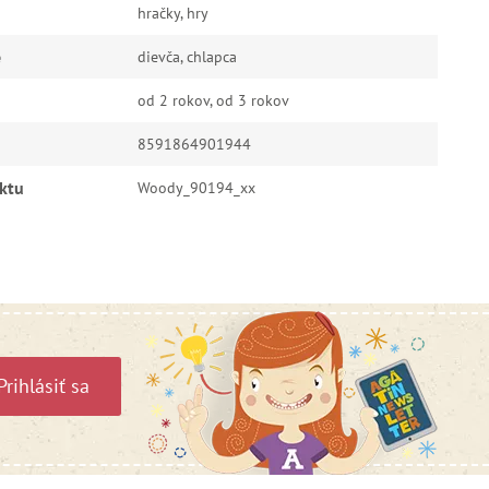
hračky, hry
e
dievča, chlapca
od 2 rokov, od 3 rokov
8591864901944
ktu
Woody_90194_xx
Prihlásiť sa