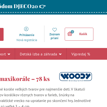
 kódom DJECO20 👉
0
Košík
Zoznam
Prihlásenie
prianí
Nová registrácia
port
Detská izba a záhrada
Výpredaj %
maxikorále – 78 ks
é korále veľkých tvarov pre najmenšie deti. V škatuli
v korálikov rôznych tvarov a farieb, šnúrky na
raktické vrecko na upratanie po skončení hry. Jednotlivé
 sú veľké 3 – 4 cm.