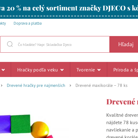
a 20 % na celý sortiment značky DJECO s
akty
Doprava a platba
Hľadaj
u
Hračky podľa veku
Tvorenie
Príroda a š
Drevené hračky pre najmenších
Drevené maxikorále – 78 ks
Drevené 
Kvalitné dreven
nájdete 78 kuso
navliekanie a p
drevené korále