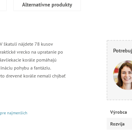
Alternatívne produkty
 V škatuli nájdete 78 kusov
Potrebuj
praktické vrecko na upratanie po
.Navliekacie korále pomáhajú
dináciu pohybu a fantáziu.
eto drevené korále nemali chýbať
Výrobca
 pre najmenších
Rozvíja