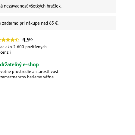
ná nezávadnosť
všetkých hračiek.
é zadarmo
pri nákupe nad 65 €.
4,9
/5
iac ako 2 600 pozitívnych
ecenzií
držateľný e-shop
ivotné prostredie a starostlivosť
 zamestnancov berieme vážne.