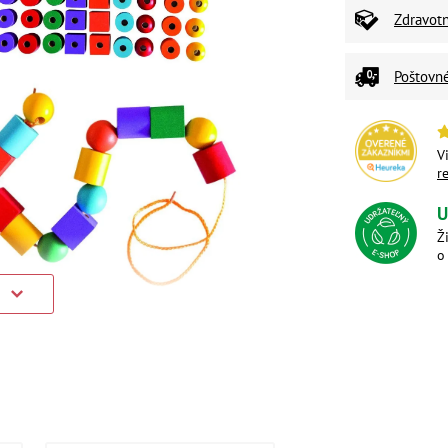
Zdravot
Poštovn
V
r
U
Ž
o
)